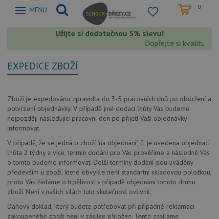
0
Zobrazit
MENU
nabidku
Užijte si dodatečnou 5% slevu!
Dopřejte si kvalitu Sch
EXPEDICE ZBOŽÍ
Zboží je expedováno zpravidla do 3-5 pracovních dnů po obdržení a
potvrzení objednávky. V případě jiné dodací lhůty Vás budeme
nejpozději následující pracovní den po přijetí Vaší objednávky
informovat.
V případě, že se jedná o zboží "na objednání", či je uvedena objednací
lhůta 2 týdny a více, termín dodání pro Vás prověříme a následně Vás
o tomto budeme informovat. Delší termíny dodání jsou uváděny
především u zboží, které obvykle není standartní skladovou položkou,
proto Vás žádáme o trpělivost v případě objednání tohoto druhu
zboží. Není v našich silách tuto skutečnost ovlivnit.
Daňový doklad, který budete potřebovat při případné reklamaci
zakoupeného zboží není v zásilce přiložen. Tento zasíláme