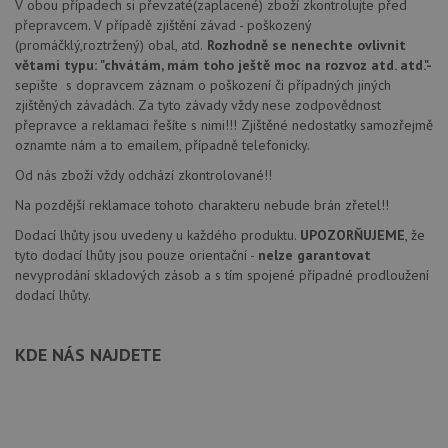
V obou případech si převzaté(zaplacené) zboží zkontrolujte před
přepravcem. V případě zjištění závad - poškozený
(promáčklý,roztržený) obal, atd.
Rozhodně se nenechte ovlivnit
větami typu: "chvátám, mám toho ještě moc na rozvoz atd. atd."
-
sepište s dopravcem záznam o poškození či případných jiných
zjištěných závadách. Za tyto závady vždy nese zodpovědnost
přepravce a reklamaci řešíte s nimi!!! Zjištěné nedostatky samozřejmě
oznamte nám a to emailem, případně telefonicky.
Od nás zboží vždy odchází zkontrolované!!
Na pozdější reklamace tohoto charakteru nebude brán zřetel!!
Dodací lhůty jsou uvedeny u každého produktu.
UPOZORŇUJEME
, že
tyto dodací lhůty jsou pouze orientační -
nelze garantovat
nevyprodání skladových zásob a s tím spojené případné prodloužení
dodací lhůty.
KDE NÁS NAJDETE