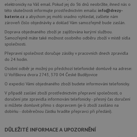
elektronicky na Váš email. Pokud jej do 5ti dnů neobržíte, ihned nás o
této skutečnosti informujte prostřednictvím emailu:
info@drezy-
baterie.cz
a abychom jej mohli snadno vyhledat, zašlete nám
zároveň číslo objednávky a doklad Vám samozřejmě bude zaslán.
Doprava objednaného zboží je zajišťována kurýrní službou.
Samozřejmě máte také možnost osobního odběru zboží v místě sídla
společnosti.
Přepravní společnost doručuje zásilky v pracovních dnech zpravidla
do 24 hodin.
Osobní odběr je možný po předchozí telefonické domluvě na adrese:
U Voříškova dvora 2743, 370 04 České Budějovice
O expedici Vámi objednaného zboží budete informováni telefonicky.
V případě zaslání zboží prostřednictvím přepravní společnosti, o
doručení jste zpravidla informováni telefonicky - přesný čas doručení
si můžete domluvit přímo s dopravcem (je-li zboží zasíláno na
dobírku - doběrečnou částku hradíte přepravci při předání).
DŮLEŽITÉ INFORMACE A UPOZORNĚNÍ