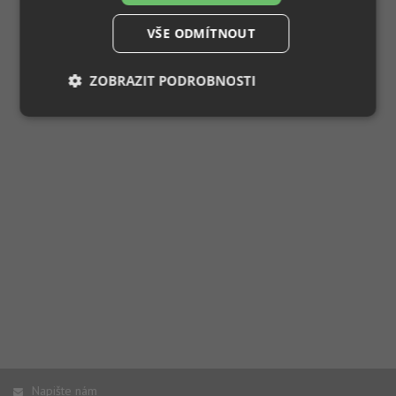
VŠE ODMÍTNOUT
ZOBRAZIT PODROBNOSTI
Nezbytně
Výkonové
Soubory
nutné
soubory
cílení
soubory
Funkční soubory
Nezařazené
soubory
Nezbytně nutné soubory
Výkonové soubory
Soubory cílení
Funkční soubory
Napište nám