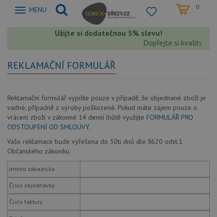
0
Zobrazit
MENU
nabidku
Užijte si dodatečnou 5% slevu!
Dopřejte si kvalitu Sc
REKLAMAČNÍ FORMULÁŘ
Reklamační formulář vypište pouze v případě, že objednané zboží je
vadné, případně z výroby poškozené. Pokud máte zájem pouze o
vrácení zboží v zákonné 14 denní lhůtě využijte
FORMULÁŘ PRO
ODSTOUPENÍ OD SMLOUVY.
Vaše reklamace bude vyřešena do 30ti dnů dle §620 odst.1
Občanského zákoníku.
Jméno zákazníka
Číslo objednávky
Číslo faktury