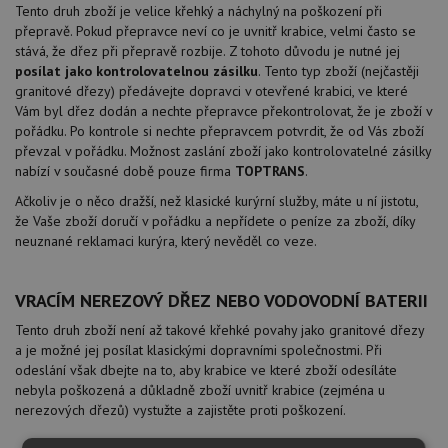
Tento druh zboží je velice křehký a náchylný na poškození při
přepravě. Pokud přepravce neví co je uvnitř krabice, velmi často se
stává, že dřez při přepravě rozbije. Z tohoto důvodu je nutné jej
posílat jako kontrolovatelnou zásilku
. Tento typ zboží (nejčastěji
granitové dřezy) předávejte dopravci v otevřené krabici, ve které
Vám byl dřez dodán a nechte přepravce překontrolovat, že je zboží v
pořádku. Po kontrole si nechte přepravcem potvrdit, že od Vás zboží
převzal v pořádku. Možnost zaslání zboží jako kontrolovatelné zásilky
nabízí v současné době pouze firma
TOPTRANS
.
Ačkoliv je o něco dražší, než klasické kurýrní služby, máte u ní jistotu,
že Vaše zboží doručí v pořádku a nepřídete o peníze za zboží, díky
neuznané reklamaci kurýra, který nevěděl co veze.
VRACÍM NEREZOVÝ DŘEZ NEBO VODOVODNÍ BATERII
Tento druh zboží není až takové křehké povahy jako granitové dřezy
a je možné jej posílat klasickými dopravními společnostmi. Při
odeslání však dbejte na to, aby krabice ve které zboží odesíláte
nebyla poškozená a důkladně zboží uvnitř krabice (zejména u
nerezových dřezů) vystužte a zajistěte proti poškození.