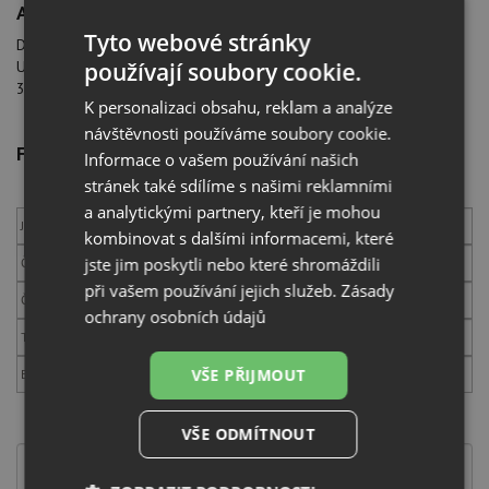
ADRESA PRO VRÁCENÍ ZBOŽÍ
Tyto webové stránky
DŘEZY-BATERIE.CZ
používají soubory cookie.
U Voříškova dvora 2743
370 04 České Budějovice
K personalizaci obsahu, reklam a analýze
návštěvnosti používáme soubory cookie.
FORMULÁŘ PRO VRÁCENÍ ZBOŽÍ
Informace o vašem používání našich
stránek také sdílíme s našimi reklamními
a analytickými partnery, kteří je mohou
Jméno zákazníka
kombinovat s dalšími informacemi, které
jste jim poskytli nebo které shromáždili
Číslo objednávky
při vašem používání jejich služeb.
Zásady
Číslo faktury
ochrany osobních údajů
Telefon
VŠE PŘIJMOUT
E-mail
Důvod vrácení:
VŠE ODMÍTNOUT