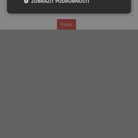
ZOBRAZIT PODROBNOSTI
Nezbytně
Výkonové
Soubory
nutné
soubory
cílení
soubory
Funkční soubory
Nezařazené
soubory
Nezbytně nutné soubory
Výkonové soubory
Soubory cílení
Funkční soubory
Nezařazené soubory
Nezbytně nutné soubory cookie umožňují základní
funkce webových stránek, jako je přihlášení
uživatele a správa účtu. Webové stránky nelze bez