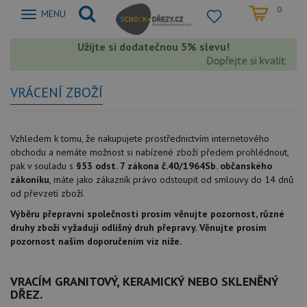
0
Zobrazit
MENU
nabidku
Užijte si dodatečnou 5% slevu!
Dopřejte si kvalitu Sc
VRÁCENÍ ZBOŽÍ
Vzhledem k tomu, že nakupujete prostřednictvím internetového
obchodu a nemáte možnost si nabízené zboží předem prohlédnout,
pak v souladu s
§53 odst. 7 zákona č.40/1964Sb. občanského
zákoníku
, máte jako zákazník právo odstoupit od smlouvy do 14 dnů
od převzetí zboží.
Výběru přepravní společnosti prosím věnujte pozornost, různé
druhy zboží vyžadují odlišný druh přepravy. Věnujte prosím
pozornost našim doporučením viz níže.
VRACÍM GRANITOVÝ, KERAMICKÝ NEBO SKLENĚNÝ
DŘEZ.