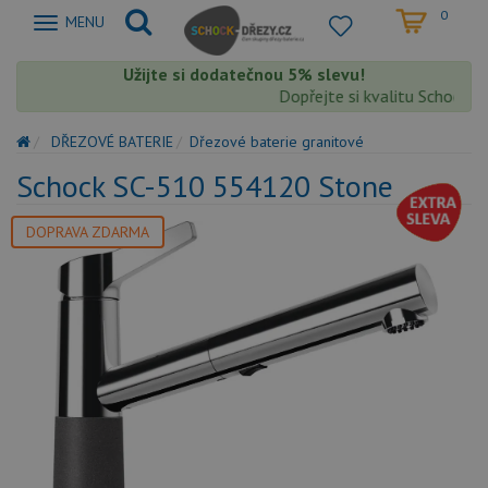
0
Zobrazit
MENU
nabidku
Užijte si dodatečnou 5% slevu!
Dopřejte si kvalitu Schock s e
DŘEZOVÉ BATERIE
Dřezové baterie granitové
Schock SC-510 554120 Stone
DOPRAVA ZDARMA