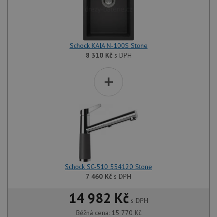
Schock KAIA N-100S Stone
8 310
Kč
s DPH
+
Schock SC-510 554120 Stone
7 460
Kč
s DPH
14 982 Kč
s DPH
Běžná cena:
15 770
Kč