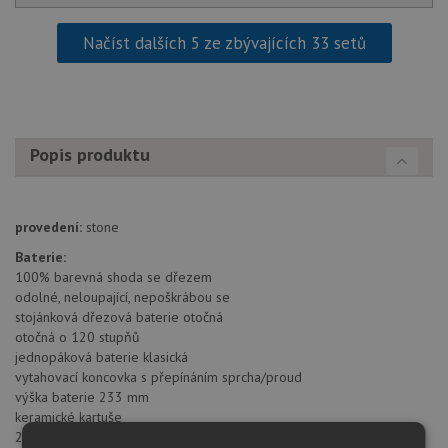
Načíst dalších 5 ze zbývajících 33 setů
Popis produktu
provedení:
stone
Baterie:
100% barevná shoda se dřezem
odolné, neloupající, nepoškrábou se
stojánková dřezová baterie otočná
otočná o 120 stupňů
jednopáková baterie klasická
vytahovací koncovka s přepínáním sprcha/proud
výška baterie 233 mm
keramické kartuše
2 pružné propojovací hadice o délce 450 mm