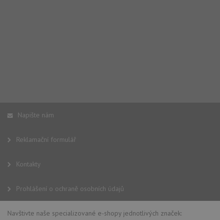
Napište nám
Reklamační formulář
Kontakty
Prohlášení o ochraně osobních údajů
Navštivte naše specializované e-shopy jednotlivých značek: