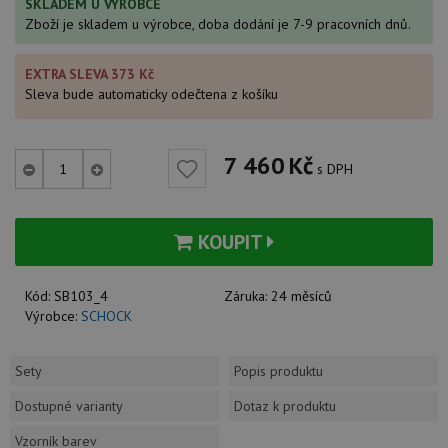
SKLADEM U VÝROBCE
Zboží je skladem u výrobce, doba dodání je 7-9 pracovních dnů.
EXTRA SLEVA 373 Kč
Sleva bude automaticky odečtena z košíku
7 460
Kč
s DPH
KOUPIT
Kód:
SB103_4
Záruka:
24 měsíců
Výrobce:
SCHOCK
Sety
Popis produktu
Dostupné varianty
Dotaz k produktu
Vzorník barev