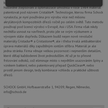
krystalických směsí spojených speciálním akrylátovým pojivem.
Nezbytně
Výkonové
Soubory
Následné zlepšování a optimalizace umožnila v roce 1984 materiál
nutné
soubory
cílení
patentovat pod názvem Cristalite®. Technologie, kterou firma Schock
soubory
vynalezla, je nyní používána pro výrobu více než milionu
akrylátových kompozitních dřezů ročně po celém světě. Tuto metodu
používají pod licencí výrobci v Evropě, Asii i USA. Firma však nikdy
nechtěla usnout na vavřínech, proto jde se svým výzkumem a
Funkční soubory
Nezařazené
vývojem stále dopředu. Důkazem budiž nejen nové revoluční
soubory
materiály Cristadur® a Cristastone®, ale i třeba trvalá antibakteriální
úprava materiálů díky zapuštěným iontům stříbra. Materiál je ale
jedna stránka. Firma věnuje velkou pozornost i nejmenším detailům,
které dělají každodenní život jednodušším. Ať už je to přesné
frézování odtoků, což eliminuje místo s největším usazováním špíny a
vznikem bakterií, nebo patentovaný přepad QuickClean®, nebo
prostě jenom design, tedy kombinace vzhledu a praktické užitnosti
Nezbytně nutné soubory
Výkonové soubory
dřezů.
Soubory cílení
Funkční soubory
Nezařazené soubory
SCHOCK GmbH, Hofbauerstraße 1, 94209, Regen, Německo,
info@schock.de
Nezbytně nutné soubory cookie umožňují základní
funkce webových stránek, jako je přihlášení
uživatele a správa účtu. Webové stránky nelze bez
nezbytně nutných souborů cookie správně používat.