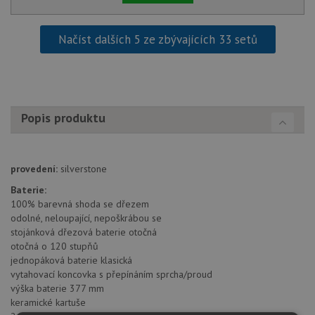
Načíst dalších 5 ze zbývajících 33 setů
Popis produktu
provedení:
silverstone
Baterie:
100% barevná shoda se dřezem
odolné, neloupající, nepoškrábou se
stojánková dřezová baterie otočná
otočná o 120 stupňů
jednopáková baterie klasická
vytahovací koncovka s přepínáním sprcha/proud
výška baterie 377 mm
keramické kartuše