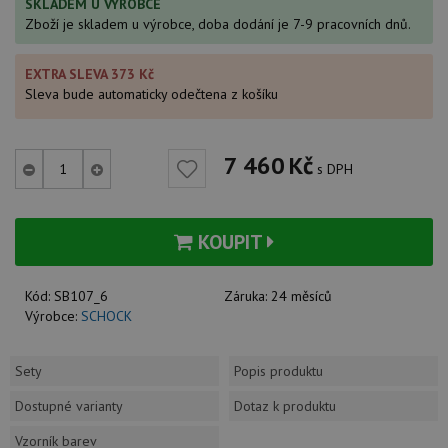
SKLADEM U VÝROBCE
Zboží je skladem u výrobce, doba dodání je 7-9 pracovních dnů.
EXTRA SLEVA 373 Kč
Sleva bude automaticky odečtena z košíku
7 460
Kč
s DPH
KOUPIT
Kód:
SB107_6
Záruka:
24 měsíců
Výrobce:
SCHOCK
Sety
Popis produktu
Dostupné varianty
Dotaz k produktu
Vzorník barev