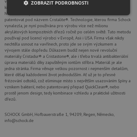
vyrábět dřezy na bázi lisovaných křemenných, plně probarvených
ZOBRAZIT PODROBNOSTI
krystalických směsí spojených speciálním akrylátovým pojivem.
Následné zlepšování a optimalizace umožnila v roce 1984 materiál
Nezbytně
Výkonové
Soubory
patentovat pod názvem Cristalite®. Technologie, kterou firma Schock
nutné
soubory
cílení
soubory
vynalezla, je nyní používána pro výrobu více než milionu
akrylátových kompozitních dřezů ročně po celém světě. Tuto metodu
používají pod licencí výrobci v Evropě, Asii i USA. Firma však nikdy
nechtěla usnout na vavřínech, proto jde se svým výzkumem a
Funkční soubory
Nezařazené
vývojem stále dopředu. Důkazem budiž nejen nové revoluční
soubory
materiály Cristadur® a Cristastone®, ale i třeba trvalá antibakteriální
úprava materiálů díky zapuštěným iontům stříbra. Materiál je ale
jedna stránka. Firma věnuje velkou pozornost i nejmenším detailům,
které dělají každodenní život jednodušším. Ať už je to přesné
frézování odtoků, což eliminuje místo s největším usazováním špíny a
vznikem bakterií, nebo patentovaný přepad QuickClean®, nebo
prostě jenom design, tedy kombinace vzhledu a praktické užitnosti
Nezbytně nutné soubory
Výkonové soubory
dřezů.
Soubory cílení
Funkční soubory
SCHOCK GmbH, Hofbauerstraße 1, 94209, Regen, Německo,
Nezařazené soubory
info@schock.de
Nezbytně nutné soubory cookie umožňují základní
funkce webových stránek, jako je přihlášení
uživatele a správa účtu. Webové stránky nelze bez