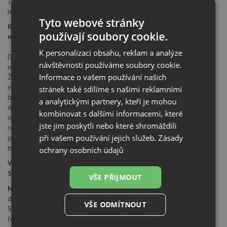
2 pružné propojovací hadice o délce 450 mm
je zapotřebí otvor o průměru 35 mm
Tyto webové stránky
Kuchyňské armatury SCHOCK - funkčnost a komfort pro
používají soubory cookie.
nejvyšší nároky
K personalizaci obsahu, reklam a analýze
Dokonalá symetrie baterie a dřezu v perfektní barevné i
návštěvnosti používáme soubory cookie.
materiálové harmonii. V tom spočívá zvláštní síla baterií Schock.
Informace o vašem používání našich
Žádné barevné odchylky. Naprosto identické barvy. Vytvořeno
inovační patentovanou technologií vyvinutou firmou Schock. Objímka
stránek také sdílíme s našimi reklamními
baterie z materiálu Cristadur® ve stejném provedení jako dřez.
a analytickými partnery, kteří je mohou
Absolutně nárazuvzdorné, extrémně odolné. Žádný kontakt
kombinovat s dalšími informacemi, které
nezanechá stopy. Absolutně vodovzdorné, neloupající se, mimořádně
jste jim poskytli nebo které shromáždili
robustní, houževnaté a odolné vůči vrypu. Díky tomu všemu
při vašem používání jejich služeb.
Zásady
perfektně odolává v každodenním používání. Takže oprýskané
barevné baterie jsou již věcí minulosti.
ochrany osobních údajů
Všechny barvy baterií Schock cristalite skvěle doplňují dřezy
Schock ve stejném provedení.
VŠE PŘIJMOUT
Německá značka Schock
v sobě zahrnuje tradici a vývoj trvající
déle než 80 let. Již od roku 1924, kdy byla založena společnost
VŠE ODMÍTNOUT
Schock, byla historie společnosti založena na úspěchu inovativních
řešení. V roce 1979 byla firma Schock první v Evropě, kdo začal