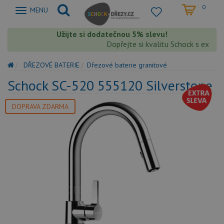
0
Zobrazit
MENU
nabidku
Užijte si dodatečnou 5% slevu!
Dopřejte si kvalitu Schock s extra 5%
DŘEZOVÉ BATERIE
Dřezové baterie granitové
Schock SC-520 555120 Silverstone
DOPRAVA ZDARMA