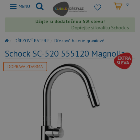
0
Zobrazit
MENU
nabidku
Užijte si dodatečnou 5% slevu!
Dopřejte si kvalitu Schock s extra
DŘEZOVÉ BATERIE
Dřezové baterie granitové
Schock SC-520 555120 Magnolia
DOPRAVA ZDARMA