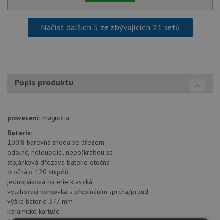
Načíst dalších 5 ze zbývajících 21 setů
Popis produktu
provedení:
magnolia
Baterie:
100% barevná shoda se dřezem
odolné, neloupající, nepoškrábou se
stojánková dřezová baterie otočná
otočná o 120 stupňů
jednopáková baterie klasická
vytahovací koncovka s přepínáním sprcha/proud
výška baterie 377 mm
keramické kartuše