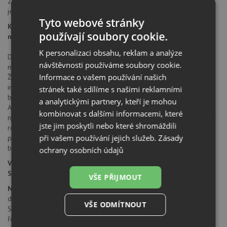
2 pružné propojovací hadice o délce 450 mm
je zapotřebí otvor o průměru 35 mm
Tyto webové stránky
Kuchyňské armatury SCHOCK - funkčnost a komfort pro
používají soubory cookie.
nejvyšší nároky
K personalizaci obsahu, reklam a analýze
Dokonalá symetrie baterie a dřezu v perfektní barevné i
návštěvnosti používáme soubory cookie.
materiálové harmonii. V tom spočívá zvláštní síla baterií Schock.
Informace o vašem používání našich
Žádné barevné odchylky. Naprosto identické barvy. Vytvořeno
inovační patentovanou technologií vyvinutou firmou Schock. Objímka
stránek také sdílíme s našimi reklamními
baterie z materiálu Cristadur® ve stejném provedení jako dřez.
a analytickými partnery, kteří je mohou
Absolutně nárazuvzdorné, extrémně odolné. Žádný kontakt
kombinovat s dalšími informacemi, které
nezanechá stopy. Absolutně vodovzdorné, neloupající se, mimořádně
jste jim poskytli nebo které shromáždili
robustní, houževnaté a odolné vůči vrypu. Díky tomu všemu
při vašem používání jejich služeb.
Zásady
perfektně odolává v každodenním používání. Takže oprýskané
barevné baterie jsou již věcí minulosti.
ochrany osobních údajů
Všechny barvy baterií Schock cristalite skvěle doplňují dřezy
Schock ve stejném provedení.
VŠE PŘIJMOUT
Německá značka Schock
v sobě zahrnuje tradici a vývoj trvající
déle než 80 let. Již od roku 1924, kdy byla založena společnost
VŠE ODMÍTNOUT
Schock, byla historie společnosti založena na úspěchu inovativních
řešení. V roce 1979 byla firma Schock první v Evropě, kdo začal