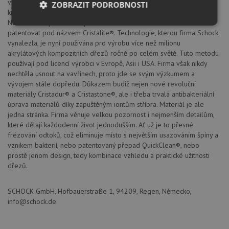
vyrábět dřezy na bázi lisovaných křemenných, plně probarvených
ZOBRAZIT PODROBNOSTI
krystalických směsí spojených speciálním akrylátovým pojivem.
Následné zlepšování a optimalizace umožnila v roce 1984 materiál
Nezbytně
Výkonové
Soubory
patentovat pod názvem Cristalite®. Technologie, kterou firma Schock
nutné
soubory
cílení
soubory
vynalezla, je nyní používána pro výrobu více než milionu
akrylátových kompozitních dřezů ročně po celém světě. Tuto metodu
používají pod licencí výrobci v Evropě, Asii i USA. Firma však nikdy
nechtěla usnout na vavřínech, proto jde se svým výzkumem a
Funkční soubory
Nezařazené
vývojem stále dopředu. Důkazem budiž nejen nové revoluční
soubory
materiály Cristadur® a Cristastone®, ale i třeba trvalá antibakteriální
úprava materiálů díky zapuštěným iontům stříbra. Materiál je ale
jedna stránka. Firma věnuje velkou pozornost i nejmenším detailům,
které dělají každodenní život jednodušším. Ať už je to přesné
frézování odtoků, což eliminuje místo s největším usazováním špíny a
vznikem bakterií, nebo patentovaný přepad QuickClean®, nebo
prostě jenom design, tedy kombinace vzhledu a praktické užitnosti
Nezbytně nutné soubory
Výkonové soubory
dřezů.
Soubory cílení
Funkční soubory
SCHOCK GmbH, Hofbauerstraße 1, 94209, Regen, Německo,
Nezařazené soubory
info@schock.de
Nezbytně nutné soubory cookie umožňují základní
funkce webových stránek, jako je přihlášení
uživatele a správa účtu. Webové stránky nelze bez