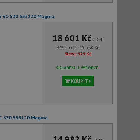
k SC-520 555120 Magma
18 601 Kč
s DPH
Běžná cena:
19 580
Kč
Sleva:
979
Kč
SKLADEM U VÝROBCE
KOUPIT
SC-520 555120 Magma
14 982 Kč