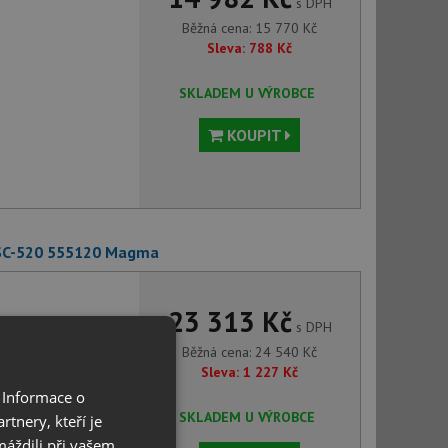
s DPH
Běžná cena:
15 770
Kč
Sleva:
788
Kč
SKLADEM U VÝROBCE
KOUPIT
 SC-520 555120 Magma
23 313 Kč
s DPH
Běžná cena:
24 540
Kč
Sleva:
1 227
Kč
 Informace o
SKLADEM U VÝROBCE
tnery, kteří je
máždili při vašem