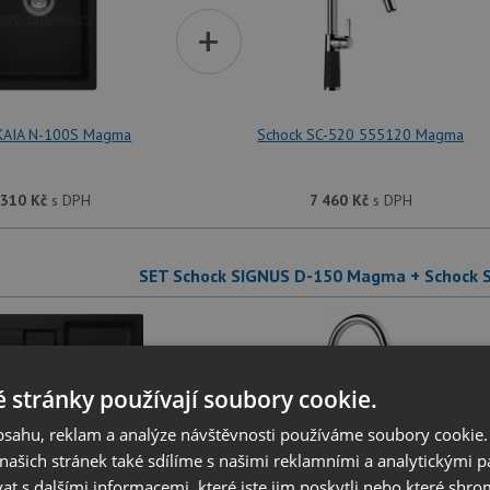
+
KAIA N-100S Magma
Schock SC-520 555120 Magma
 310
Kč
s DPH
7 460
Kč
s DPH
SET Schock SIGNUS D-150 Magma + Schock
+
 stránky používají soubory cookie.
obsahu, reklam a analýze návštěvnosti používáme soubory cookie.
ašich stránek také sdílíme s našimi reklamními a analytickými par
 s dalšími informacemi, které jste jim poskytli nebo které shro
SIGNUS D-150 Magma
Schock SC-520 555120 Magma