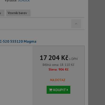
Výrobce:
SCHOCK
u
Vzorník barev
SC-520 555120 Magma
17 204 Kč
s DPH
Běžná cena:
18 110
Kč
Sleva:
906
Kč
NA DOTAZ
KOUPIT