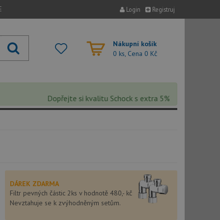
E
Login
Registruj
Nákupní košík
0 ks, Cena
0 Kč
Dopřejte si kvalitu Schock s extra 5% slevou – sleva se 
DÁREK ZDARMA
Filtr pevných částic 2ks v hodnotě 480,- kč
Nevztahuje se k zvýhodněným setům.