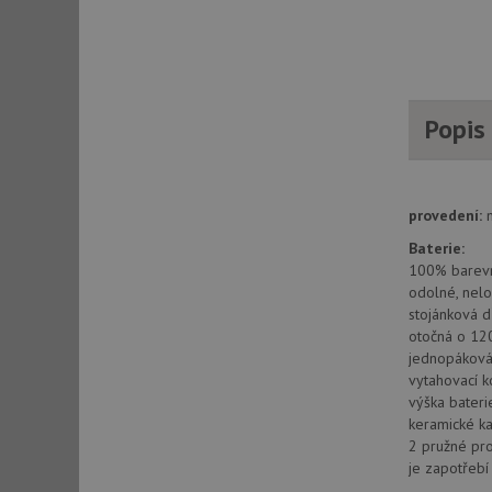
AWSALBCORS
CookieScriptConse
Popis
AUTORIZACE
provedení:
Baterie:
100% barev
odolné, nelo
Název
Název
stojánková d
otočná o 12
_ga
VISITOR_PRIVACY_
jednopáková 
vytahovací 
výška bater
keramické ka
_ga_9T91YFLEPX
2 pružné pr
__Secure-YNID
je zapotřeb
IDE