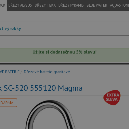
OCK
DŘEZY ALVEUS
DŘEZY TEKA
DŘEZY PYRAMIS
BLUE WATER
AQUASTON
Užijte si dodatečnou 5% slevu!
VÉ BATERIE
Dřezové baterie granitové
k SC-520 555120 Magma
ZDARMA