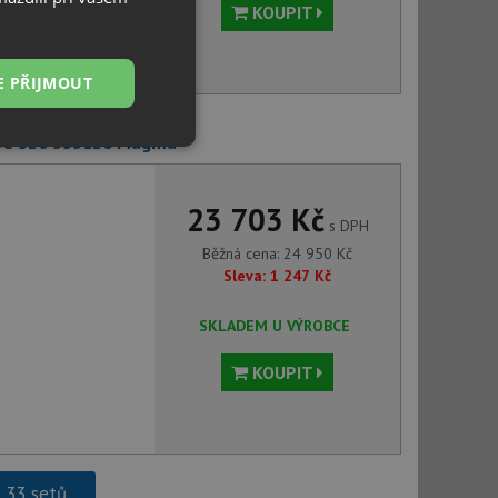
KOUPIT
E PŘIJMOUT
 SC-520 555120 Magma
Nezařazené
soubory
23 703 Kč
s DPH
Běžná cena:
24 950
Kč
Sleva:
1 247
Kč
řazené soubory
SKLADEM U VÝROBCE
 správa účtu. Webové
KOUPIT
ci zařízení, která
používání a zlepšila
h 33 setů