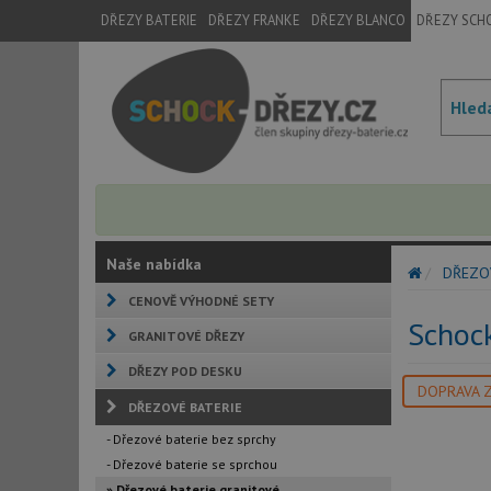
DŘEZY BATERIE
DŘEZY FRANKE
DŘEZY BLANCO
DŘEZY SCH
Naše nabídka
DŘEZO
CENOVĚ VÝHODNÉ SETY
Schoc
GRANITOVÉ DŘEZY
DŘEZY POD DESKU
DOPRAVA 
DŘEZOVÉ BATERIE
- Dřezové baterie bez sprchy
- Dřezové baterie se sprchou
» Dřezové baterie granitové