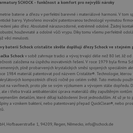
provádí informace o tom, jak koncový uži
.doubleclick.net
rmatury SCHOCK - funkčnost a komfort pro nejvyšší nároky
webové stránky a jakoukoli reklamu, kter
mohl vidět před návštěvou uvedeného w
etrie baterie a dřezu v perfektní barevné i materiálové harmonii. V tom sp
.seznam.cz
4 týdny 2
Toto je velmi běžný název souboru cookie
ntické barvy. Vytvořeno inovační patentovanou technologií vyvinutou firmo
dny
nalezen jako soubor cookie relace, bud
edení jako dřez. Absolutně nárazuvzdorné, extrémně odolné. Žádný kontak
použit jako pro správu stavu relace.
obustní, houževnaté a odolné vůči vrypu. Díky tomu všemu perfektně odol
.schock-
4 týdny 2
Toto je velmi běžný název souboru cookie
již věcí minulosti.
drezy.cz
dny
nalezen jako soubor cookie relace, bud
použit jako pro správu stavu relace.
vy baterií Schock cristalite skvěle doplňují dřezy Schock ve stejném 
15 minut
Tento soubor cookie nastavuje společnos
Google LLC
ačka Schock
v sobě zahrnuje tradici a vývoj trvající déle než 80 let. Již 
(kterou vlastní společnost Google), aby zji
.doubleclick.net
návštěvníka webu podporuje soubory co
lečnosti založena na úspěchu inovativních řešení. V roce 1979 byla firma Sc
řemenných, plně probarvených krystalických směsí spojených speciálním a
Zavřením
Tento soubor cookie nastavuje YouTube 
Google LLC
prohlížeče
zobrazení vložených videí.
.youtube.com
oce 1984 materiál patentovat pod názvem Cristalite®. Technologie, kterou 
akrylátových kompozitních dřezů ročně po celém světě. Tuto metodu používají
3 měsíce
Tento soubor cookie nastavuje společnos
Google LLC
out na vavřínech, proto jde se svým výzkumem a vývojem stále dopředu. D
provádí informace o tom, jak koncový uži
.schock-
webové stránky a jakoukoli reklamu, kter
drezy.cz
 ale i třeba trvalá antibakteriální úprava materiálů díky zapuštěným iontům 
mohl vidět před návštěvou uvedeného w
nejmenším detailům, které dělají každodenní život jednodušším. Ať už je to 
T_TOKEN
.youtube.com
6 měsíců
píny a vznikem bakterií, nebo patentovaný přepad QuickClean®, nebo pros
zů.
E
6 měsíců
Tento soubor cookie nastavuje Youtube k
Google LLC
uživatelských předvoleb pro videa Youtu
.youtube.com
webů; může také určit, zda návštěvník 
nebo starou verzi rozhraní Youtube.
, Hofbauerstraße 1, 94209, Regen, Německo, info@schock.de