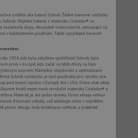
vatel používá
ou koncový uživatel
ebu.
očívá zvláštní síla baterií Schock. Žádné barevné odchylky.
, ale pokud je
u Schock. Objímka baterie z materiálu Cristadur® ve
e pravděpodobně
t nezanechá stopy. Absolutně vodovzdorné, neloupající se,
ává v každodenním používání. Takže oprýskané barevné
, ale pokud je
e pravděpodobně
provedení.
t DoubleClick
od roku 1924, kdy byla založena společnost Schock, byla
stila, zda prohlížeč
okie.
hock první v Evropě, kdo začal vyrábět dřezy na bázi
krylátovým pojivem. Následné zlepšování a optimalizace
ke sledování
firma Schock vynalezla, je nyní používána pro výrobu více
 pod licencí výrobci v Evropě, Asii i USA. Firma však nikdy
t Doubleclick a
ůkazem budiž nejen nové revoluční materiály Cristadur® a
vatel používá
ou koncový uživatel
stříbra. Materiál je ale jedna stránka. Firma věnuje velkou
ebu.
přesné frézování odtoků, což eliminuje místo s největším
tě jenom design, tedy kombinace vzhledu a praktické
e sledování
be vložená do
webu používá novou