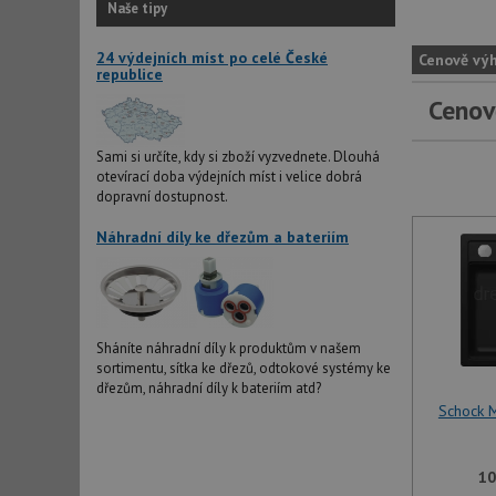
Naše tipy
24 výdejních míst po celé České
Cenově vý
republice
Cenov
Sami si určíte, kdy si zboží vyzvednete. Dlouhá
otevírací doba výdejních míst i velice dobrá
dopravní dostupnost.
Náhradní díly ke dřezům a bateriím
Sháníte náhradní díly k produktům v našem
sortimentu, sítka ke dřezů, odtokové systémy ke
dřezům, náhradní díly k bateriím atd?
Schock
10