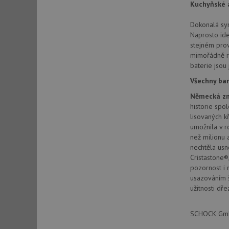
Kuchyňské a
Dokonalá sym
sid
Naprosto ide
stejném prov
mimořádně r
sid
baterie jsou 
Všechny bar
test_cookie
Německá zn
historie spo
lisovaných k
YSC
umožnila v r
než milionu 
_gcl_au
nechtěla usn
Cristastone®,
pozornost i 
__Secure-ROLLOU
usazováním š
užitnosti dře
VISITOR_INFO1_LIV
SCHOCK GmbH