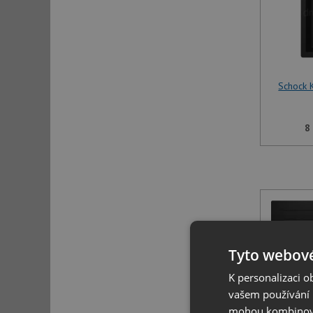
Schock 
8
Tyto webové
K personalizaci 
vašem používání n
mohou kombinovat
Schock 