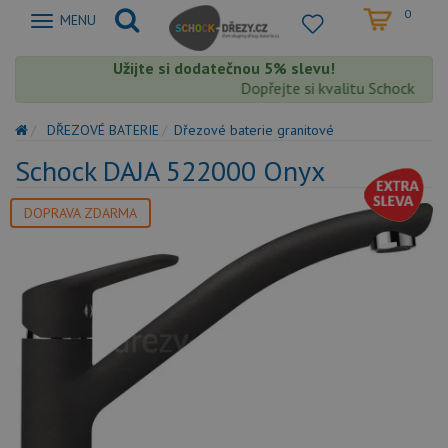
0
Zobrazit
MENU
nabidku
Užijte si dodatečnou 5% slevu!
Dopřejte si kvalitu Schock s ext
DŘEZOVÉ BATERIE
Dřezové baterie granitové
Schock DAJA 522000 Onyx
DOPRAVA ZDARMA