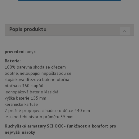
nezbytně nutných souborů cookie správně používat.
Poskytovatel
/
Název
Vyprší
Popis
Doména
udid
.schock-drezy.cz
4 týdny 2
Tento 
Popis produktu
dny
se pou
jedine
identif
zařízen
mají př
webov
provedení:
onyx
stránc
sledov
Baterie:
použív
100% barevná shoda se dřezem
zlepšil
uživat
odolné, neloupající, nepoškrábou se
zkušen
stojánková dřezová baterie otočná
otočná o 360 stupňů
AWSALBCORS
1 týden
Pro
Amazon.com Inc.
pokrač
widget-
jednopáková baterie klasická
podpo
mediator.zopim.com
výška baterie 155 mm
lepivos
případ
keramické kartuše
použit
2 pružné propojovací hadice o délce 440 mm
po aktu
zásadách ochrany soukromí společnosti Google
Chrom
je zapotřebí otvor o průměru 35 mm
vytvář
další 
Kuchyňské armatury SCHOCK - funkčnost a komfort pro
cookie
nejvyšší nároky
lepivos
každou