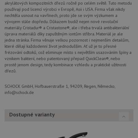
akrylátových kompozitních dřezů ročně po celém světě. Tuto metodu
používají pod licencí výrobci v Evropě, Asii i USA. Firma však nikdy
nechtěla usnout na vavřínech, proto jde se svým výzkumem a
vývojem stále dopředu. Důkazem budiž nejen nové revoluční
materiály Cristadur® a Cristastone®, ale i třeba trvalá antibakteriální
Poskytovatel
Název
Vyprší
Popis
úprava materiálů díky zapuštěným iontům stříbra. Materiál je ale
/
Doména
Poskytovatel
/
jedna stránka. Firma věnuje velkou pozornost i nejmenším detailům,
Název
Vyprší
Po
_ga
1 rok
Tento název
Google LLC
Doména
které dělají každodenní život jednodušším. Ať už je to přesné
1
souboru cookie
.schock-
měsíc
je spojen s
drezy.cz
frézování odtoků, což eliminuje místo s největším usazováním špíny a
VISITOR_PRIVACY_METADATA
6 měsíců
Te
YouTube
Google
coo
.youtube.com
vznikem bakterií, nebo patentovaný přepad QuickClean®, nebo
Universal
uk
prostě jenom design, tedy kombinace vzhledu a praktické užitnosti
Analytics - což je
so
významná
uži
dřezů.
aktualizace
vo
běžněji
pro
používané
int
SCHOCK GmbH, Hofbauerstraße 1, 94209, Regen, Německo,
analytické
we
služby Google.
Za
info@schock.de
Tento soubor
úd
cookie se
so
používá k
náv
rozlišení
rů
jedinečných
zá
Dostupné varianty
uživatelů
oc
přiřazením
os
náhodně
a 
vygenerovaného
kte
čísla jako
jej
identifikátoru