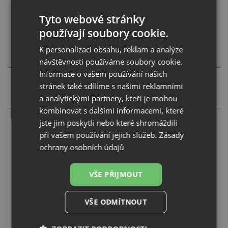
Sleva:
509
Kč
Tyto webové stránky
SKLADEM U VÝROBCE
používají soubory cookie.
K personalizaci obsahu, reklam a analýze
KOUPIT
návštěvnosti používáme soubory cookie.
Informace o vašem používání našich
stránek také sdílíme s našimi reklamními
SET Schock MANHATTAN R-100 Onyx + Schock DAJA
a analytickými partnery, kteří je mohou
522000 Onyx
kombinovat s dalšími informacemi, které
jste jim poskytli nebo které shromáždili
při vašem používání jejich služeb.
Zásady
ochrany osobních údajů
VŠE PŘIJMOUT
Schock MANHATTAN R-100 Onyx
7 520
Kč
s DPH
VŠE ODMÍTNOUT
+