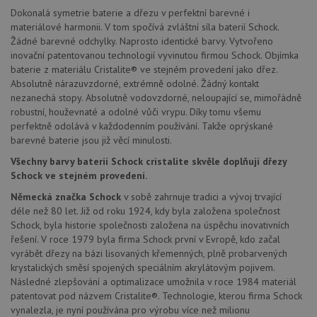
těchto
Dokonalá symetrie baterie a dřezu v perfektní barevné i
lepivos
materiálové harmonii. V tom spočívá zvláštní síla baterií Schock.
založe
trvání 
Žádné barevné odchylky. Naprosto identické barvy. Vytvořeno
názve
inovační patentovanou technologií vyvinutou firmou Schock. Objímka
AWSA
(ALB).
baterie z materiálu Cristalite® ve stejném provedení jako dřez.
Absolutně nárazuvzdorné, extrémně odolné. Žádný kontakt
CookieScriptConsent
5 měsíců
Tento 
CookieScript
nezanechá stopy. Absolutně vodovzdorné, neloupající se, mimořádně
4 týdny
cookie
www.schock-
použív
drezy.cz
robustní, houževnaté a odolné vůči vrypu. Díky tomu všemu
služba
perfektně odolává v každodenním používání. Takže oprýskané
Cookie
Script
barevné baterie jsou již věcí minulosti.
zapam
předvo
Všechny barvy baterií Schock cristalite skvěle doplňují dřezy
souhla
Schock ve stejném provedení.
soubo
cookie
Německá značka Schock
v sobě zahrnuje tradici a vývoj trvající
návště
Je nut
déle než 80 let. Již od roku 1924, kdy byla založena společnost
banne
Schock, byla historie společnosti založena na úspěchu inovativních
cookie
Cookie
řešení. V roce 1979 byla firma Schock první v Evropě, kdo začal
Script
vyrábět dřezy na bázi lisovaných křemenných, plně probarvených
fungov
správn
krystalických směsí spojených speciálním akrylátovým pojivem.
Následné zlepšování a optimalizace umožnila v roce 1984 materiál
AUTORIZACE
www.schock-
Zavřením
patentovat pod názvem Cristalite®. Technologie, kterou firma Schock
drezy.cz
prohlížeče
vynalezla, je nyní používána pro výrobu více než milionu