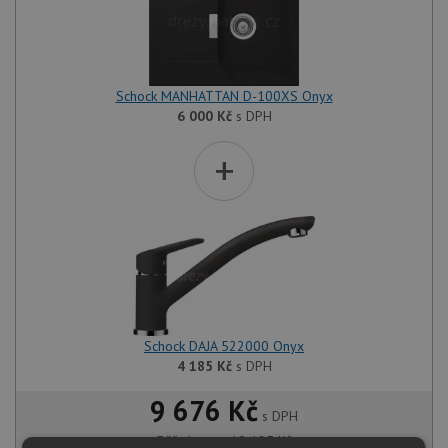
Schock MANHATTAN D-100XS Onyx
6 000
Kč
s DPH
+
Schock DAJA 522000 Onyx
4 185
Kč
s DPH
9 676 Kč
s DPH
Běžná cena:
10 185
Kč