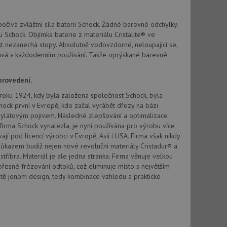
vatel používá
ou koncový uživatel
ebu.
očívá zvláštní síla baterií Schock. Žádné barevné odchylky.
, ale pokud je
 Schock. Objímka baterie z materiálu Cristalite® ve
e pravděpodobně
t nezanechá stopy. Absolutně vodovzdorné, neloupající se,
ává v každodenním používání. Takže oprýskané barevné
, ale pokud je
e pravděpodobně
provedení.
t DoubleClick
od roku 1924, kdy byla založena společnost Schock, byla
stila, zda prohlížeč
okie.
hock první v Evropě, kdo začal vyrábět dřezy na bázi
krylátovým pojivem. Následné zlepšování a optimalizace
ke sledování
firma Schock vynalezla, je nyní používána pro výrobu více
 pod licencí výrobci v Evropě, Asii i USA. Firma však nikdy
t Doubleclick a
ůkazem budiž nejen nové revoluční materiály Cristadur® a
vatel používá
ou koncový uživatel
stříbra. Materiál je ale jedna stránka. Firma věnuje velkou
ebu.
přesné frézování odtoků, což eliminuje místo s největším
tě jenom design, tedy kombinace vzhledu a praktické
e sledování
be vložená do
webu používá novou