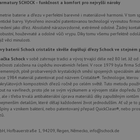
provádí informace o tom, jak koncový uži
.doubleclick.net
rmatury SCHOCK - funkčnost a komfort pro nejvyšší nároky
webové stránky a jakoukoli reklamu, kter
mohl vidět před návštěvou uvedeného w
etrie baterie a dřezu v perfektní barevné i materiálové harmonii. V tom sp
.seznam.cz
4 týdny 2
Toto je velmi běžný název souboru cookie
ntické barvy. Vytvořeno inovační patentovanou technologií vyvinutou firmou
dny
nalezen jako soubor cookie relace, bud
edení jako dřez. Absolutně nárazuvzdorné, extrémně odolné. Žádný kontak
použit jako pro správu stavu relace.
obustní, houževnaté a odolné vůči vrypu. Díky tomu všemu perfektně odol
.schock-
4 týdny 2
Toto je velmi běžný název souboru cookie
již věcí minulosti.
drezy.cz
dny
nalezen jako soubor cookie relace, bud
použit jako pro správu stavu relace.
vy baterií Schock cristalite skvěle doplňují dřezy Schock ve stejném 
15 minut
Tento soubor cookie nastavuje společnos
Google LLC
ačka Schock
v sobě zahrnuje tradici a vývoj trvající déle než 80 let. Již 
(kterou vlastní společnost Google), aby zji
.doubleclick.net
návštěvníka webu podporuje soubory co
lečnosti založena na úspěchu inovativních řešení. V roce 1979 byla firma Sc
řemenných, plně probarvených krystalických směsí spojených speciálním a
Zavřením
Tento soubor cookie nastavuje YouTube 
Google LLC
prohlížeče
zobrazení vložených videí.
.youtube.com
oce 1984 materiál patentovat pod názvem Cristalite®. Technologie, kterou 
akrylátových kompozitních dřezů ročně po celém světě. Tuto metodu používají
3 měsíce
Tento soubor cookie nastavuje společnos
Google LLC
out na vavřínech, proto jde se svým výzkumem a vývojem stále dopředu. D
provádí informace o tom, jak koncový uži
.schock-
webové stránky a jakoukoli reklamu, kter
drezy.cz
 ale i třeba trvalá antibakteriální úprava materiálů díky zapuštěným iontům 
mohl vidět před návštěvou uvedeného w
nejmenším detailům, které dělají každodenní život jednodušším. Ať už je to 
T_TOKEN
.youtube.com
6 měsíců
píny a vznikem bakterií, nebo patentovaný přepad QuickClean®, nebo pros
zů.
E
6 měsíců
Tento soubor cookie nastavuje Youtube k
Google LLC
uživatelských předvoleb pro videa Youtu
.youtube.com
webů; může také určit, zda návštěvník 
nebo starou verzi rozhraní Youtube.
, Hofbauerstraße 1, 94209, Regen, Německo, info@schock.de