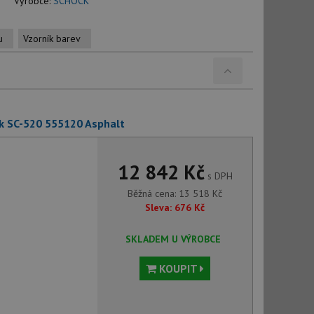
Výrobce:
SCHOCK
u
Vzorník barev
k SC-520 555120 Asphalt
12 842 Kč
s DPH
Běžná cena:
13 518
Kč
Sleva:
676
Kč
SKLADEM U VÝROBCE
KOUPIT