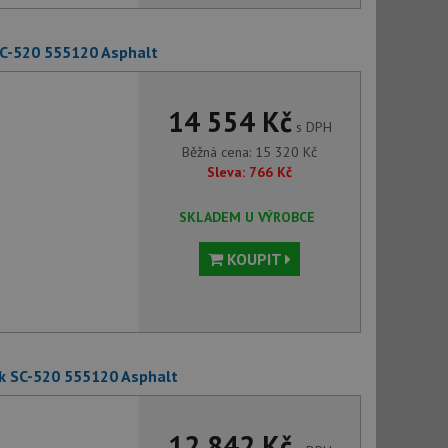
SC-520 555120 Asphalt
14 554 Kč
s DPH
Běžná cena:
15 320
Kč
Sleva:
766
Kč
SKLADEM U VÝROBCE
KOUPIT
k SC-520 555120 Asphalt
12 842 Kč