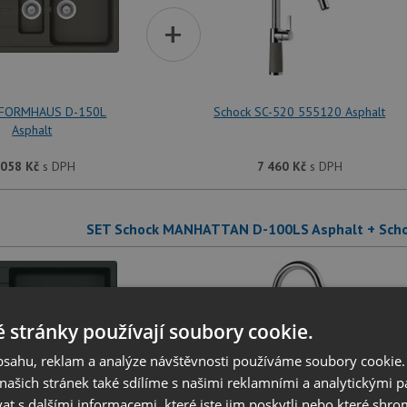
+
 FORMHAUS D-150L
Schock SC-520 555120 Asphalt
Asphalt
 058
Kč
s DPH
7 460
Kč
s DPH
SET Schock MANHATTAN D-100LS Asphalt + Scho
+
 stránky používají soubory cookie.
obsahu, reklam a analýze návštěvnosti používáme soubory cookie.
ašich stránek také sdílíme s našimi reklamními a analytickými par
 s dalšími informacemi, které jste jim poskytli nebo které shro
MANHATTAN D-100LS
Schock SC-520 555120 Asphalt