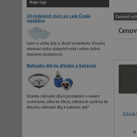
Naše tipy
24 výdejních míst po celé České
Cenově vý
republice
Cenov
Sami si určíte, kdy si zboží vyzvednete. Dlouhá
otevírací doba výdejních míst i velice dobrá
dopravní dostupnost.
Náhradní díly ke dřezům a bateriím
Sháníte náhradní díly k produktům v našem
sortimentu, sítka ke dřezů, odtokové systémy ke
dřezům, náhradní díly k bateriím atd?
Schock
6