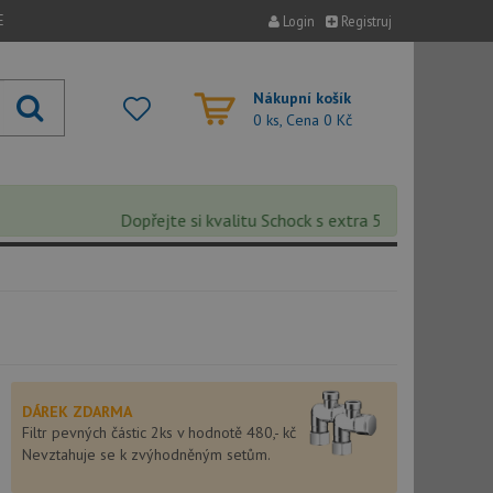
E
Login
Registruj
Nákupní košík
0 ks, Cena
0 Kč
Dopřejte si kvalitu Schock s extra 5% slevou – sleva 
DÁREK ZDARMA
Filtr pevných částic 2ks v hodnotě 480,- kč
Nevztahuje se k zvýhodněným setům.