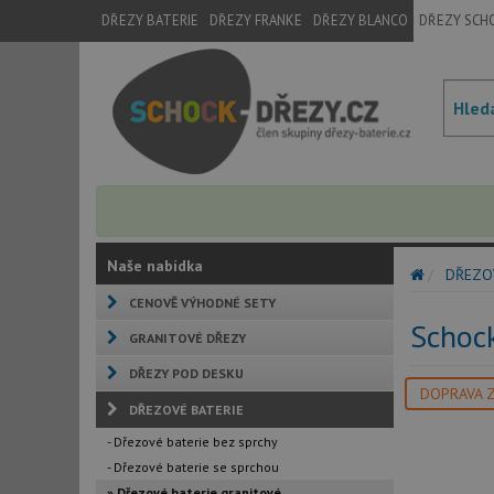
DŘEZY BATERIE
DŘEZY FRANKE
DŘEZY BLANCO
DŘEZY SCH
Naše nabídka
DŘEZO
CENOVĚ VÝHODNÉ SETY
Schoc
GRANITOVÉ DŘEZY
DŘEZY POD DESKU
DOPRAVA 
DŘEZOVÉ BATERIE
- Dřezové baterie bez sprchy
- Dřezové baterie se sprchou
» Dřezové baterie granitové