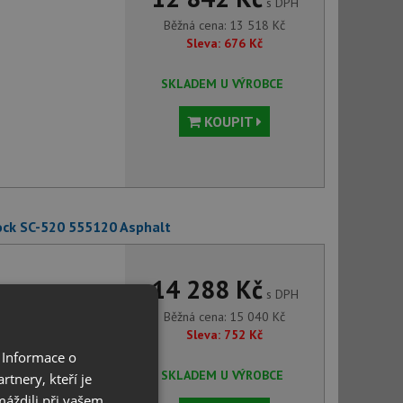
s DPH
Běžná cena:
13 518
Kč
Sleva:
676
Kč
SKLADEM U VÝROBCE
KOUPIT
ck SC-520 555120 Asphalt
14 288 Kč
s DPH
Běžná cena:
15 040
Kč
Sleva:
752
Kč
 Informace o
SKLADEM U VÝROBCE
tnery, kteří je
máždili při vašem