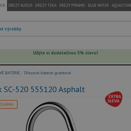
OCK
DŘEZY ALVEUS
DŘEZY TEKA
DŘEZY PYRAMIS
BLUE WATER
AQUASTON
Užijte si dodatečnou 5% slevu!
VÉ BATERIE
Dřezové baterie granitové
k SC-520 555120 Asphalt
ZDARMA