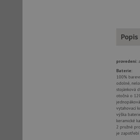
AWSALBCORS
CookieScriptConse
Popis
AUTORIZACE
provedení:
Baterie:
100% barev
odolné, nelo
Název
Název
stojánková d
otočná o 12
_ga
VISITOR_PRIVACY_
jednopáková 
vytahovací 
výška bater
keramické ka
_ga_9T91YFLEPX
2 pružné pr
__Secure-YNID
je zapotřeb
IDE