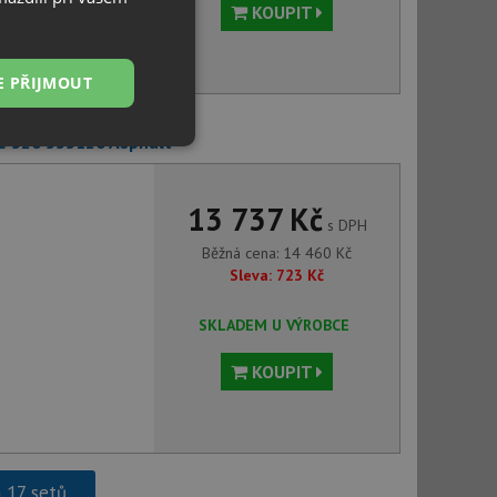
KOUPIT
E PŘIJMOUT
C-520 555120 Asphalt
Nezařazené
soubory
13 737 Kč
s DPH
Běžná cena:
14 460
Kč
Sleva:
723
Kč
řazené soubory
SKLADEM U VÝROBCE
 správa účtu. Webové
KOUPIT
ci zařízení, která
používání a zlepšila
h 17 setů