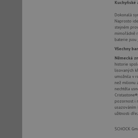
Kuchyňské a
Dokonalá sym
sid
Naprosto ide
stejném prov
mimořádně r
sid
baterie jsou 
Všechny bar
test_cookie
Německá zn
historie spo
lisovaných k
YSC
umožnila v r
než milionu 
_gcl_au
nechtěla usn
Cristastone®,
pozornost i 
__Secure-ROLLOU
usazováním š
užitnosti dře
VISITOR_INFO1_LIV
SCHOCK GmbH