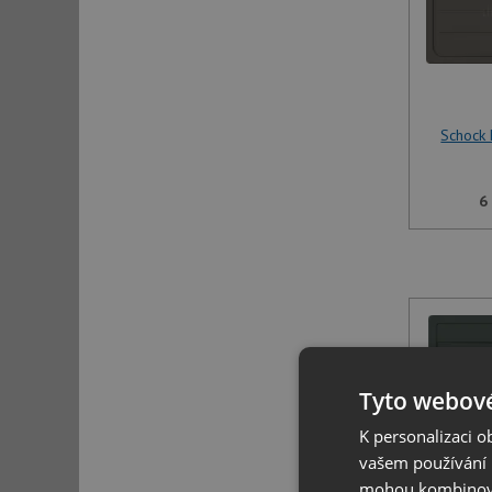
Schock
6
Tyto webové
K personalizaci 
vašem používání n
mohou kombinovat
Schock 