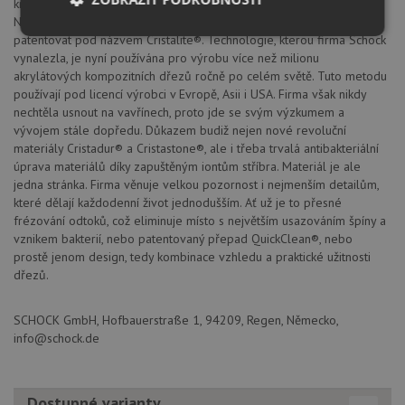
krystalických směsí spojených speciálním akrylátovým pojivem.
Následné zlepšování a optimalizace umožnila v roce 1984 materiál
Nezbytně
Výkonové
Soubory
patentovat pod názvem Cristalite®. Technologie, kterou firma Schock
nutné
soubory
cílení
vynalezla, je nyní používána pro výrobu více než milionu
soubory
akrylátových kompozitních dřezů ročně po celém světě. Tuto metodu
používají pod licencí výrobci v Evropě, Asii i USA. Firma však nikdy
nechtěla usnout na vavřínech, proto jde se svým výzkumem a
vývojem stále dopředu. Důkazem budiž nejen nové revoluční
Funkční soubory
Nezařazené
materiály Cristadur® a Cristastone®, ale i třeba trvalá antibakteriální
soubory
úprava materiálů díky zapuštěným iontům stříbra. Materiál je ale
jedna stránka. Firma věnuje velkou pozornost i nejmenším detailům,
které dělají každodenní život jednodušším. Ať už je to přesné
frézování odtoků, což eliminuje místo s největším usazováním špíny a
vznikem bakterií, nebo patentovaný přepad QuickClean®, nebo
prostě jenom design, tedy kombinace vzhledu a praktické užitnosti
dřezů.
Nezbytně nutné soubory
Výkonové soubory
Soubory cílení
Funkční soubory
SCHOCK GmbH, Hofbauerstraße 1, 94209, Regen, Německo,
Nezařazené soubory
info@schock.de
Nezbytně nutné soubory cookie umožňují základní
funkce webových stránek, jako je přihlášení
uživatele a správa účtu. Webové stránky nelze bez
Dostupné varianty