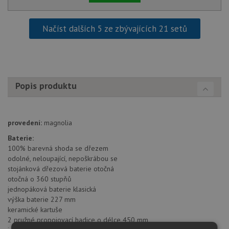
Načíst dalších 5 ze zbývajících 21 setů
Popis produktu
provedení:
magnolia
Baterie:
100% barevná shoda se dřezem
odolné, neloupající, nepoškrábou se
stojánková dřezová baterie otočná
otočná o 360 stupňů
jednopáková baterie klasická
výška baterie 227 mm
keramické kartuše
2 pružné propojovací hadice o délce 450 mm