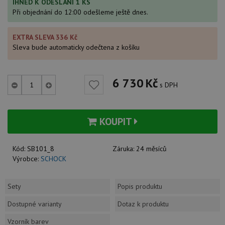
IHNED K ODESLÁNÍ 1 KS
Při objednání do 12:00 odešleme ještě dnes.
EXTRA SLEVA 336 Kč
Sleva bude automaticky odečtena z košíku
6 730
Kč
s DPH
KOUPIT
Kód:
SB101_8
Záruka:
24 měsíců
Výrobce:
SCHOCK
Sety
Popis produktu
Dostupné varianty
Dotaz k produktu
Vzorník barev