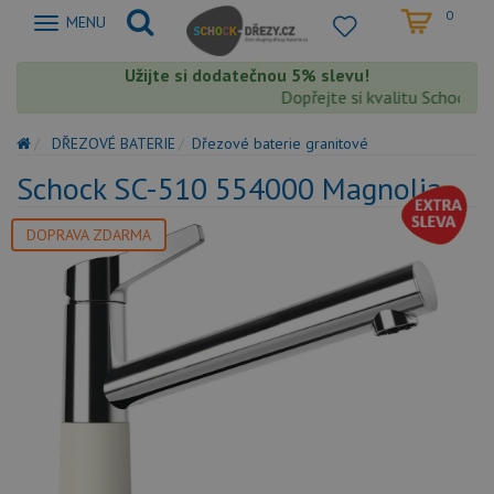
0
Zobrazit
MENU
nabidku
Užijte si dodatečnou 5% slevu!
Dopřejte si kvalitu Schock s ex
DŘEZOVÉ BATERIE
Dřezové baterie granitové
Schock SC-510 554000 Magnolia
DOPRAVA ZDARMA