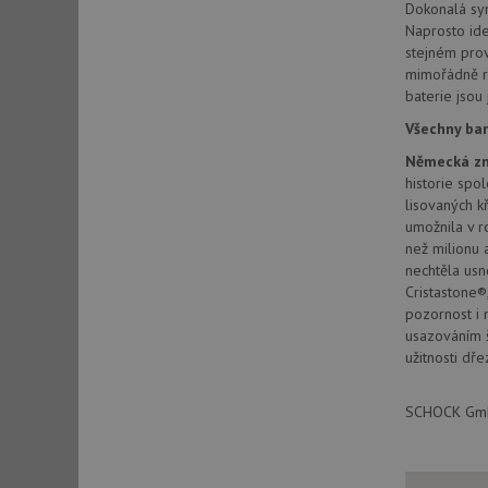
Dokonalá sym
Naprosto ide
stejném prov
sid
mimořádně r
baterie jsou 
sid
Všechny bar
Německá zn
historie spo
test_cookie
lisovaných k
umožnila v r
než milionu 
YSC
nechtěla usn
Cristastone®,
_gcl_au
pozornost i 
usazováním š
užitnosti dře
__Secure-ROLLOU
VISITOR_INFO1_LIV
SCHOCK GmbH