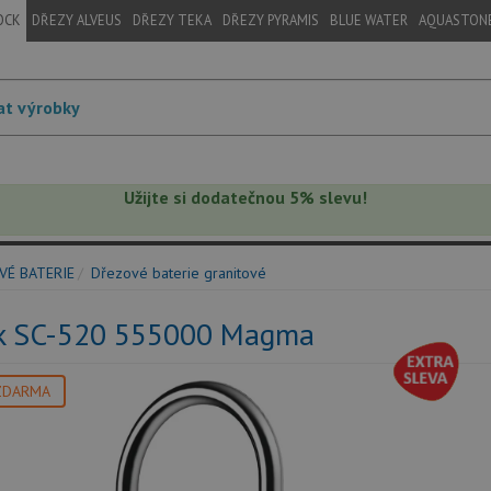
OCK
DŘEZY ALVEUS
DŘEZY TEKA
DŘEZY PYRAMIS
BLUE WATER
AQUASTON
Užijte si dodatečnou 5% slevu!
VÉ BATERIE
Dřezové baterie granitové
k SC-520 555000 Magma
ZDARMA