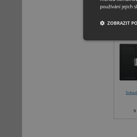
používání jejich 
17
ZOBRAZIT P
Nezbytně nutn
soubory
Nezbytně nutn
Scho
Nezbytně nutné soubo
stránky nelze bez ne
9
Název
udid