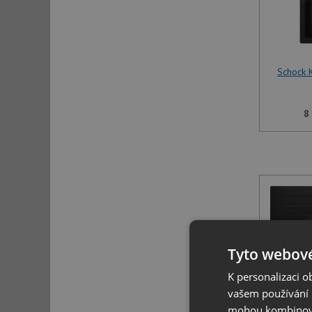
Schock 
8
Tyto webové
K personalizaci 
vašem používání n
Schock 
mohou kombinovat