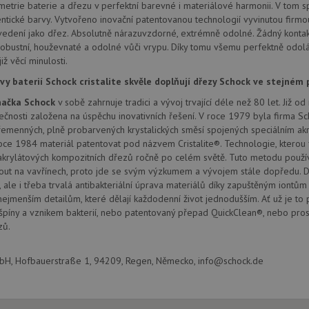
provádí informace o tom, jak koncový uži
.doubleclick.net
etrie baterie a dřezu v perfektní barevné i materiálové harmonii. V tom sp
webové stránky a jakoukoli reklamu, kter
ntické barvy. Vytvořeno inovační patentovanou technologií vyvinutou firmo
mohl vidět před návštěvou uvedeného w
edení jako dřez. Absolutně nárazuvzdorné, extrémně odolné. Žádný kontak
.seznam.cz
4 týdny 2
Toto je velmi běžný název souboru cookie
obustní, houževnaté a odolné vůči vrypu. Díky tomu všemu perfektně odol
dny
nalezen jako soubor cookie relace, bud
již věcí minulosti.
použit jako pro správu stavu relace.
.schock-
4 týdny 2
Toto je velmi běžný název souboru cookie
vy baterií Schock cristalite skvěle doplňují dřezy Schock ve stejném 
drezy.cz
dny
nalezen jako soubor cookie relace, bud
použit jako pro správu stavu relace.
ačka Schock
v sobě zahrnuje tradici a vývoj trvající déle než 80 let. Již 
lečnosti založena na úspěchu inovativních řešení. V roce 1979 byla firma Sc
15 minut
Tento soubor cookie nastavuje společnos
Google LLC
řemenných, plně probarvených krystalických směsí spojených speciálním a
(kterou vlastní společnost Google), aby zji
.doubleclick.net
návštěvníka webu podporuje soubory co
oce 1984 materiál patentovat pod názvem Cristalite®. Technologie, kterou 
akrylátových kompozitních dřezů ročně po celém světě. Tuto metodu používají
Zavřením
Tento soubor cookie nastavuje YouTube 
Google LLC
prohlížeče
zobrazení vložených videí.
.youtube.com
out na vavřínech, proto jde se svým výzkumem a vývojem stále dopředu. D
 ale i třeba trvalá antibakteriální úprava materiálů díky zapuštěným iontům 
3 měsíce
Tento soubor cookie nastavuje společnos
Google LLC
nejmenším detailům, které dělají každodenní život jednodušším. Ať už je to 
provádí informace o tom, jak koncový uži
.schock-
webové stránky a jakoukoli reklamu, kter
drezy.cz
píny a vznikem bakterií, nebo patentovaný přepad QuickClean®, nebo pros
mohl vidět před návštěvou uvedeného w
zů.
T_TOKEN
.youtube.com
6 měsíců
E
6 měsíců
Tento soubor cookie nastavuje Youtube k
Google LLC
, Hofbauerstraße 1, 94209, Regen, Německo, info@schock.de
uživatelských předvoleb pro videa Youtu
.youtube.com
webů; může také určit, zda návštěvník 
nebo starou verzi rozhraní Youtube.