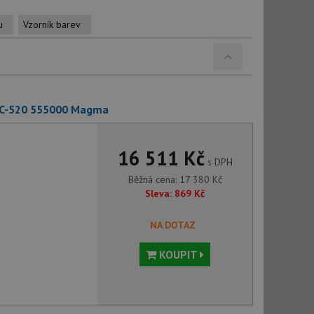
u
Vzorník barev
SC-520 555000 Magma
16 511 Kč
s DPH
Běžná cena:
17 380
Kč
Sleva:
869
Kč
NA DOTAZ
KOUPIT