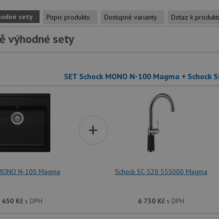
hodné sety
Popis produktu
Dostupné varianty
Dotaz k produkt
ě výhodné sety
SET Schock MONO N-100 Magma + Schock 
+
 MONO N-100 Magma
Schock SC-520 555000 Magma
 650
Kč
s DPH
6 730
Kč
s DPH