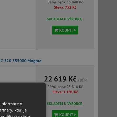
Běžná cena:
15 040
Kč
Sleva:
752
Kč
SKLADEM U VÝROBCE
KOUPIT
 SC-520 555000 Magma
22 619 Kč
s DPH
Běžná cena:
23 810
Kč
Sleva:
1 191
Kč
 Informace o
SKLADEM U VÝROBCE
tnery, kteří je
KOUPIT
máždili při vašem