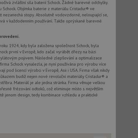
vatel používá
očívá zvláštní síla baterií Schock. Žádné barevné odchylky.
ou koncový uživatel
u Schock. Objímka baterie z materiálu Cristadur® ve
ebu.
t nezanechá stopy. Absolutně vodovzdorné, neloupající se,
, ale pokud je
ává v každodenním používání. Takže oprýskané barevné
e pravděpodobně
, ale pokud je
provedení.
e pravděpodobně
od roku 1924, kdy byla založena společnost Schock, byla
hock první v Evropě, kdo začal vyrábět dřezy na bázi
t DoubleClick
krylátovým pojivem. Následné zlepšování a optimalizace
stila, zda prohlížeč
okie.
firma Schock vynalezla, je nyní používána pro výrobu více
 pod licencí výrobci v Evropě, Asii i USA. Firma však nikdy
ke sledování
ůkazem budiž nejen nové revoluční materiály Cristadur® a
stříbra. Materiál je ale jedna stránka. Firma věnuje velkou
t Doubleclick a
přesné frézování odtoků, což eliminuje místo s největším
vatel používá
ou koncový uživatel
tě jenom design, tedy kombinace vzhledu a praktické
ebu.
e sledování
be vložená do
webu používá novou