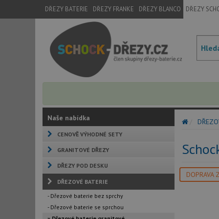
DŘEZY BATERIE
DŘEZY FRANKE
DŘEZY BLANCO
DŘEZY SCH
Naše nabídka
DŘEZO
CENOVĚ VÝHODNÉ SETY
Schoc
GRANITOVÉ DŘEZY
DŘEZY POD DESKU
DOPRAVA 
DŘEZOVÉ BATERIE
- Dřezové baterie bez sprchy
- Dřezové baterie se sprchou
» Dřezové baterie granitové