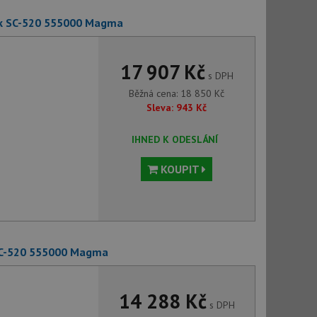
k SC-520 555000 Magma
17 907 Kč
s DPH
Běžná cena:
18 850
Kč
Sleva:
943
Kč
IHNED K ODESLÁNÍ
KOUPIT
SC-520 555000 Magma
14 288 Kč
s DPH