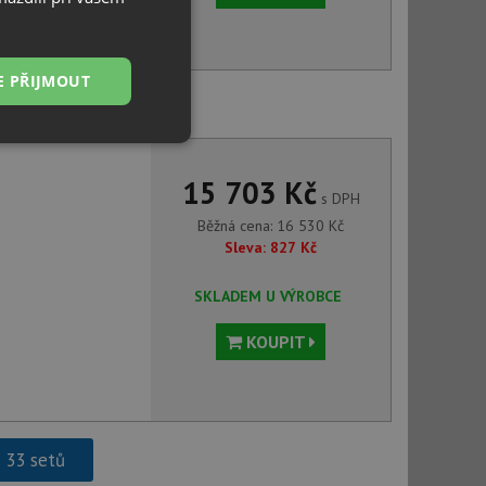
E PŘIJMOUT
 SC-520 555000 Magma
Nezařazené
soubory
15 703 Kč
s DPH
Běžná cena:
16 530
Kč
Sleva:
827
Kč
SKLADEM U VÝROBCE
řazené soubory
KOUPIT
 správa účtu. Webové
ci zařízení, která
h 33 setů
používání a zlepšila