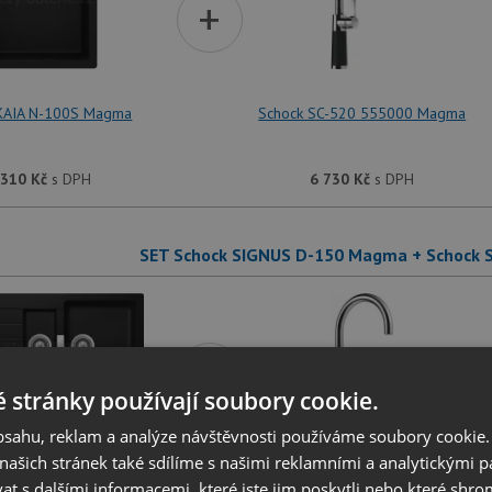
+
KAIA N-100S Magma
Schock SC-520 555000 Magma
 310
Kč
s DPH
6 730
Kč
s DPH
SET Schock SIGNUS D-150 Magma + Schock
+
 stránky používají soubory cookie.
obsahu, reklam a analýze návštěvnosti používáme soubory cookie.
ašich stránek také sdílíme s našimi reklamními a analytickými par
SIGNUS D-150 Magma
Schock SC-520 555000 Magma
 s dalšími informacemi, které jste jim poskytli nebo které shro