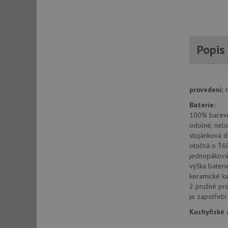
AWSALBCORS
Popis
CookieScriptConse
AUTORIZACE
provedení:
Baterie:
100% barev
odolné, nelo
stojánková d
Název
Název
otočná o 36
jednopáková 
_ga
VISITOR_PRIVACY_
výška bater
keramické ka
2 pružné pr
je zapotřeb
_ga_9T91YFLEPX
__Secure-YNID
Kuchyňské a
IDE