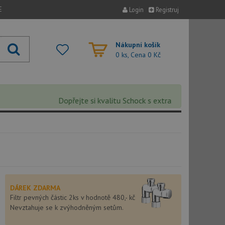
E
Login
Registruj
Nákupní košík
0 ks, Cena
0 Kč
Dopřejte si kvalitu Schock s extra 5% slevou – sleva 
DÁREK ZDARMA
Filtr pevných částic 2ks v hodnotě 480,- kč
Nevztahuje se k zvýhodněným setům.