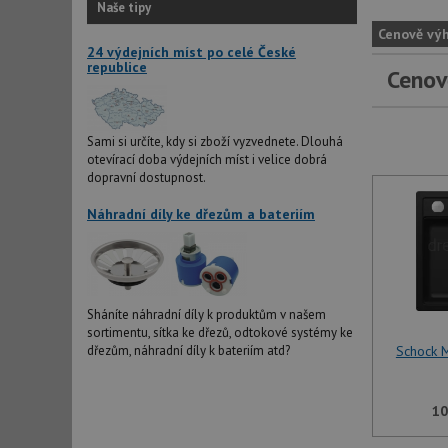
Naše tipy
Cenově vý
24 výdejních míst po celé České
republice
Cenov
Sami si určíte, kdy si zboží vyzvednete. Dlouhá
otevírací doba výdejních míst i velice dobrá
dopravní dostupnost.
Náhradní díly ke dřezům a bateriím
Sháníte náhradní díly k produktům v našem
sortimentu, sítka ke dřezů, odtokové systémy ke
dřezům, náhradní díly k bateriím atd?
Schock
10