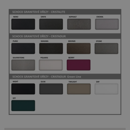
(kt
sp
Goo
zji
pro
ná
we
po
so
YSC
Zavřením
Te
Google LLC
prohlížeče
co
.youtube.com
na
Yo
sl
zo
vlo
_gcl_au
3 měsíce
Te
Google LLC
co
.schock-
na
drezy.cz
sp
Dou
pr
in
tom
ko
uži
we
a j
rek
ko