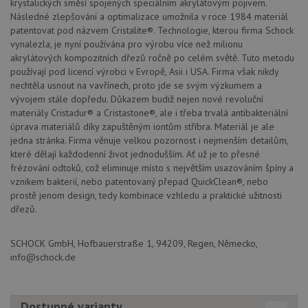
krystalických směsí spojených speciálním akrylátovým pojivem.
fungov
Následné zlepšování a optimalizace umožnila v roce 1984 materiál
správn
patentovat pod názvem Cristalite®. Technologie, kterou firma Schock
AUTORIZACE
www.schock-
Zavřením
vynalezla, je nyní používána pro výrobu více než milionu
drezy.cz
prohlížeče
akrylátových kompozitních dřezů ročně po celém světě. Tuto metodu
používají pod licencí výrobci v Evropě, Asii i USA. Firma však nikdy
nechtěla usnout na vavřínech, proto jde se svým výzkumem a
vývojem stále dopředu. Důkazem budiž nejen nové revoluční
materiály Cristadur® a Cristastone®, ale i třeba trvalá antibakteriální
úprava materiálů díky zapuštěným iontům stříbra. Materiál je ale
Poskytovatel
Název
Vyprší
Popis
jedna stránka. Firma věnuje velkou pozornost i nejmenším detailům,
/
Doména
které dělají každodenní život jednodušším. Ať už je to přesné
Poskytovatel
/
Název
Vyprší
Po
_ga
1 rok
Tento název
Google LLC
Doména
frézování odtoků, což eliminuje místo s největším usazováním špíny a
1
souboru cookie
.schock-
vznikem bakterií, nebo patentovaný přepad QuickClean®, nebo
měsíc
je spojen s
drezy.cz
VISITOR_PRIVACY_METADATA
6 měsíců
Te
YouTube
Google
prostě jenom design, tedy kombinace vzhledu a praktické užitnosti
coo
.youtube.com
Universal
uk
dřezů.
Analytics - což je
so
významná
uži
aktualizace
vo
běžněji
SCHOCK GmbH, Hofbauerstraße 1, 94209, Regen, Německo,
pro
používané
int
info@schock.de
analytické
we
služby Google.
Za
Tento soubor
úd
cookie se
so
používá k
náv
Dostupné varianty