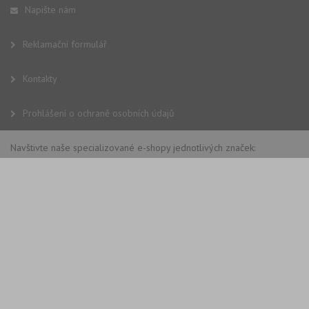
Napište nám
Reklamační formulář
Kontakty
Prohlášení o ochraně osobních údajů
Navštivte naše specializované e-shopy jednotlivých značek: