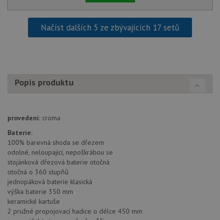
Nezařazené soubory
Načíst dalších 5 ze zbývajících 17 setů
Nezbytně nutné soubory cookie umožňují základní
funkce webových stránek, jako je přihlášení
uživatele a správa účtu. Webové stránky nelze bez
nezbytně nutných souborů cookie správně používat.
Poskytovatel
/
Název
Vyprší
Popis
Doména
Popis produktu
udid
.schock-drezy.cz
4 týdny 2
Tento 
dny
se pou
jedine
identif
zařízen
provedení:
croma
mají př
webov
Baterie:
stránc
100% barevná shoda se dřezem
sledov
použív
odolné, neloupající, nepoškrábou se
zlepšil
stojánková dřezová baterie otočná
uživat
zkušen
otočná o 360 stupňů
jednopáková baterie klasická
AWSALBCORS
1 týden
Pro
Amazon.com Inc.
výška baterie 350 mm
pokrač
widget-
podpo
mediator.zopim.com
keramické kartuše
lepivos
2 pružné propojovací hadice o délce 450 mm
případ
použit