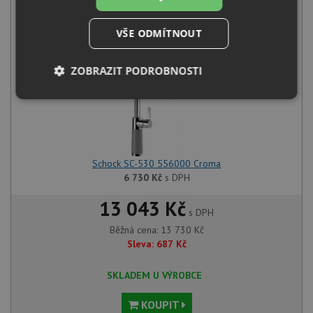
7 000
Kč
s DPH
+
VŠE ODMÍTNOUT
ZOBRAZIT PODROBNOSTI
Nezbytně
Výkonové
Soubory
nutné
soubory
cílení
soubory
Schock SC-530 556000 Croma
Funkční soubory
Nezařazené
6 730
Kč
s DPH
soubory
13 043 Kč
s DPH
Běžná cena:
13 730
Kč
Sleva:
687
Kč
SKLADEM U VÝROBCE
Nezbytně nutné soubory
Výkonové soubory
KOUPIT
Soubory cílení
Funkční soubory