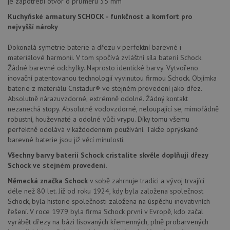
je zapotřebí otvor o průměru 35 mm
po aktu
zásadách ochrany soukromí společnosti Google
Chrom
Kuchyňské armatury SCHOCK - funkčnost a komfort pro
vytvář
nejvyšší nároky
další 
cookie
lepivos
Dokonalá symetrie baterie a dřezu v perfektní barevné i
každou
těchto
materiálové harmonii. V tom spočívá zvláštní síla baterií Schock.
lepivos
Žádné barevné odchylky. Naprosto identické barvy. Vytvořeno
založe
inovační patentovanou technologií vyvinutou firmou Schock. Objímka
trvání 
názve
baterie z materiálu Cristadur® ve stejném provedení jako dřez.
AWSA
Absolutně nárazuvzdorné, extrémně odolné. Žádný kontakt
(ALB).
nezanechá stopy. Absolutně vodovzdorné, neloupající se, mimořádně
CookieScriptConsent
5 měsíců
Tento 
CookieScript
robustní, houževnaté a odolné vůči vrypu. Díky tomu všemu
4 týdny
cookie
www.schock-
použív
perfektně odolává v každodenním používání. Takže oprýskané
drezy.cz
služba
barevné baterie jsou již věcí minulosti.
Cookie
Script
Všechny barvy baterií Schock cristalite skvěle doplňují dřezy
zapam
předvo
Schock ve stejném provedení.
souhla
soubo
Německá značka Schock
v sobě zahrnuje tradici a vývoj trvající
cookie
déle než 80 let. Již od roku 1924, kdy byla založena společnost
návště
Je nut
Schock, byla historie společnosti založena na úspěchu inovativních
banne
řešení. V roce 1979 byla firma Schock první v Evropě, kdo začal
cookie
vyrábět dřezy na bázi lisovaných křemenných, plně probarvených
Cookie
Script