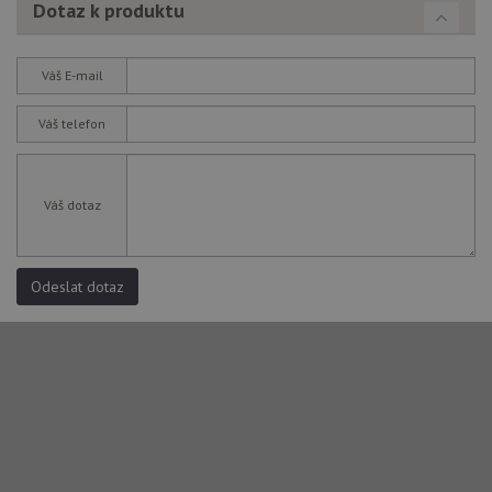
Dotaz k produktu
uži
vid
ná
uv
we
Váš E-mail
__Secure-ROLLOUT_TOKEN
.youtube.com
6 měsíců
Váš telefon
VISITOR_INFO1_LIVE
6 měsíců
Te
Google LLC
co
.youtube.com
na
Yo
sl
Váš dotaz
uži
př
vi
vl
we
Odeslat dotaz
tak
ná
we
no
sta
roz
Yo