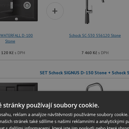
+
 WATERFALL D-100
Schock SC-530 556120 Stone
Stone
 120
Kč
s DPH
7 460
Kč
s DPH
SET Schock SIGNUS D-150 Stone + Schock 
+
 stránky používají soubory cookie.
obsahu, reklam a analýze návštěvnosti používáme soubory cookie.
ašich stránek také sdílíme s našimi reklamními a analytickými par
 s dalšími informacemi, které jste jim poskytli nebo které shro
SIGNUS D-150 Stone
Schock SC-530 556120 Stone