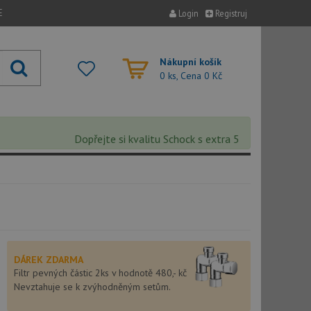
E
Login
Registruj
Nákupní košík
0 ks, Cena
0 Kč
Dopřejte si kvalitu Schock s extra 5% slevou – sleva s
DÁREK ZDARMA
Filtr pevných částic 2ks v hodnotě 480,- kč
Nevztahuje se k zvýhodněným setům.