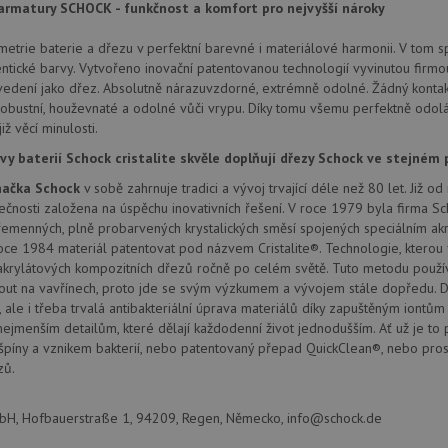
provádí informace o tom, jak koncový uži
.doubleclick.net
rmatury SCHOCK - funkčnost a komfort pro nejvyšší nároky
webové stránky a jakoukoli reklamu, kter
mohl vidět před návštěvou uvedeného w
etrie baterie a dřezu v perfektní barevné i materiálové harmonii. V tom sp
.seznam.cz
4 týdny 2
Toto je velmi běžný název souboru cookie
ntické barvy. Vytvořeno inovační patentovanou technologií vyvinutou firmou
dny
nalezen jako soubor cookie relace, bud
edení jako dřez. Absolutně nárazuvzdorné, extrémně odolné. Žádný kontak
použit jako pro správu stavu relace.
obustní, houževnaté a odolné vůči vrypu. Díky tomu všemu perfektně odol
.schock-
4 týdny 2
Toto je velmi běžný název souboru cookie
již věcí minulosti.
drezy.cz
dny
nalezen jako soubor cookie relace, bud
použit jako pro správu stavu relace.
vy baterií Schock cristalite skvěle doplňují dřezy Schock ve stejném 
15 minut
Tento soubor cookie nastavuje společnos
Google LLC
ačka Schock
v sobě zahrnuje tradici a vývoj trvající déle než 80 let. Již 
(kterou vlastní společnost Google), aby zji
.doubleclick.net
návštěvníka webu podporuje soubory co
lečnosti založena na úspěchu inovativních řešení. V roce 1979 byla firma Sc
řemenných, plně probarvených krystalických směsí spojených speciálním a
Zavřením
Tento soubor cookie nastavuje YouTube 
Google LLC
prohlížeče
zobrazení vložených videí.
.youtube.com
oce 1984 materiál patentovat pod názvem Cristalite®. Technologie, kterou 
akrylátových kompozitních dřezů ročně po celém světě. Tuto metodu používají
3 měsíce
Tento soubor cookie nastavuje společnos
Google LLC
out na vavřínech, proto jde se svým výzkumem a vývojem stále dopředu. D
provádí informace o tom, jak koncový uži
.schock-
webové stránky a jakoukoli reklamu, kter
drezy.cz
 ale i třeba trvalá antibakteriální úprava materiálů díky zapuštěným iontům 
mohl vidět před návštěvou uvedeného w
nejmenším detailům, které dělají každodenní život jednodušším. Ať už je to 
T_TOKEN
.youtube.com
6 měsíců
píny a vznikem bakterií, nebo patentovaný přepad QuickClean®, nebo pros
zů.
E
6 měsíců
Tento soubor cookie nastavuje Youtube k
Google LLC
uživatelských předvoleb pro videa Youtu
.youtube.com
webů; může také určit, zda návštěvník 
nebo starou verzi rozhraní Youtube.
, Hofbauerstraße 1, 94209, Regen, Německo, info@schock.de