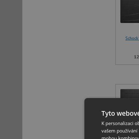
Schock
12
Tyto webové
K personalizaci 
vašem používání n
mohou kombinovat
Schock 