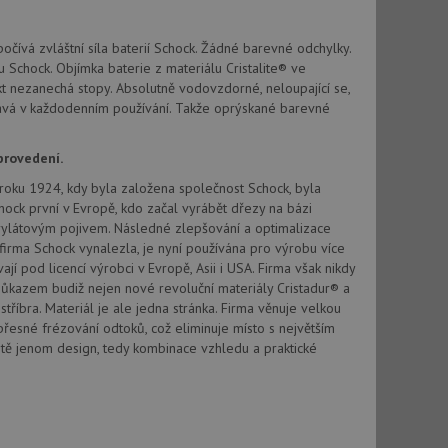
vatel používá
ou koncový uživatel
ebu.
očívá zvláštní síla baterií Schock. Žádné barevné odchylky.
, ale pokud je
 Schock. Objímka baterie z materiálu Cristalite® ve
e pravděpodobně
t nezanechá stopy. Absolutně vodovzdorné, neloupající se,
ává v každodenním používání. Takže oprýskané barevné
, ale pokud je
e pravděpodobně
provedení.
t DoubleClick
od roku 1924, kdy byla založena společnost Schock, byla
stila, zda prohlížeč
okie.
hock první v Evropě, kdo začal vyrábět dřezy na bázi
krylátovým pojivem. Následné zlepšování a optimalizace
ke sledování
firma Schock vynalezla, je nyní používána pro výrobu více
 pod licencí výrobci v Evropě, Asii i USA. Firma však nikdy
t Doubleclick a
ůkazem budiž nejen nové revoluční materiály Cristadur® a
vatel používá
ou koncový uživatel
stříbra. Materiál je ale jedna stránka. Firma věnuje velkou
ebu.
přesné frézování odtoků, což eliminuje místo s největším
tě jenom design, tedy kombinace vzhledu a praktické
e sledování
be vložená do
webu používá novou