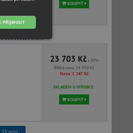
KOUPIT
E PŘIJMOUT
SC-530 556120 Stone
Nezařazené
soubory
23 703 Kč
s DPH
Běžná cena:
24 950
Kč
Sleva:
1 247
Kč
řazené soubory
SKLADEM U VÝROBCE
 správa účtu. Webové
KOUPIT
ci zařízení, která
používání a zlepšila
h 33 setů