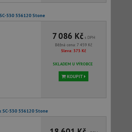
 SC-530 556120 Stone
7 086 Kč
s DPH
Běžná cena:
7 459
Kč
Sleva:
373
Kč
SKLADEM U VÝROBCE
KOUPIT
k SC-530 556120 Stone
18 601 Kč