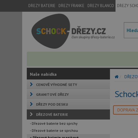
DŘEZY BATERIE
DŘEZY FRANKE
DŘEZY BLANCO
DŘEZY SCH
Naše nabídka
DŘEZO
CENOVĚ VÝHODNÉ SETY
Schoc
GRANITOVÉ DŘEZY
DŘEZY POD DESKU
DOPRAVA 
DŘEZOVÉ BATERIE
- Dřezové baterie bez sprchy
- Dřezové baterie se sprchou
» Dřezové baterie granitové