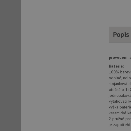
AWSALBCORS
CookieScriptConse
Popis
AUTORIZACE
provedení:
Baterie:
100% barev
odolné, nelo
Název
Název
stojánková d
otočná o 12
_ga
VISITOR_PRIVACY_
jednopáková 
vytahovací 
výška bater
keramické ka
_ga_9T91YFLEPX
2 pružné pr
__Secure-YNID
je zapotřeb
IDE