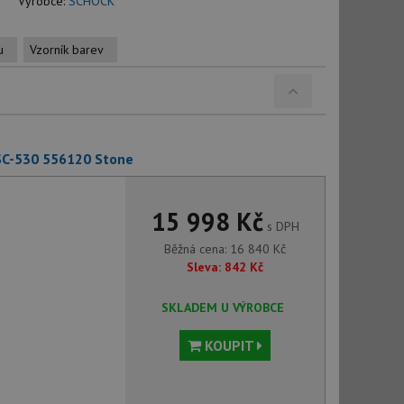
Výrobce:
SCHOCK
u
Vzorník barev
SC-530 556120 Stone
15 998 Kč
s DPH
Běžná cena:
16 840
Kč
Sleva:
842
Kč
SKLADEM U VÝROBCE
KOUPIT