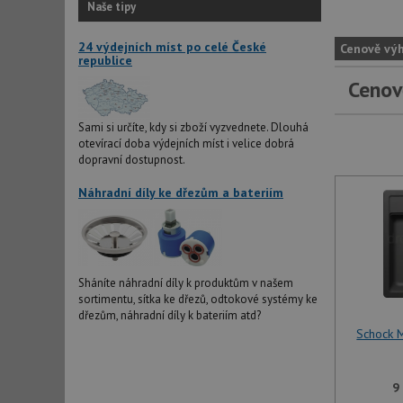
Naše tipy
24 výdejních míst po celé České
Cenově vý
republice
Cenov
Sami si určíte, kdy si zboží vyzvednete. Dlouhá
otevírací doba výdejních míst i velice dobrá
dopravní dostupnost.
Náhradní díly ke dřezům a bateriím
Sháníte náhradní díly k produktům v našem
sortimentu, sítka ke dřezů, odtokové systémy ke
dřezům, náhradní díly k bateriím atd?
Schock 
9