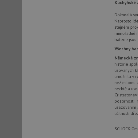
Kuchyňské a
Dokonalá sym
sid
Naprosto ide
stejném prov
mimořádně r
sid
baterie jsou 
Všechny bar
test_cookie
Německá zn
historie spo
lisovaných k
YSC
umožnila v r
než milionu 
_gcl_au
nechtěla usn
Cristastone®,
pozornost i 
__Secure-ROLLOU
usazováním š
užitnosti dře
VISITOR_INFO1_LIV
SCHOCK GmbH