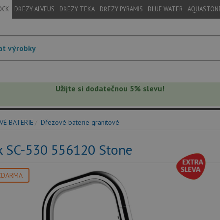
OCK
DŘEZY ALVEUS
DŘEZY TEKA
DŘEZY PYRAMIS
BLUE WATER
AQUASTON
Užijte si dodatečnou 5% slevu!
VÉ BATERIE
Dřezové baterie granitové
k SC-530 556120 Stone
ZDARMA