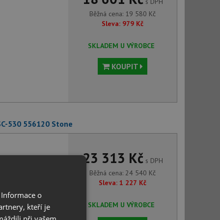
s DPH
Běžná cena:
19 580
Kč
Sleva:
979
Kč
SKLADEM U VÝROBCE
KOUPIT
SC-530 556120 Stone
23 313 Kč
s DPH
Běžná cena:
24 540
Kč
Sleva:
1 227
Kč
 Informace o
SKLADEM U VÝROBCE
tnery, kteří je
máždili při vašem