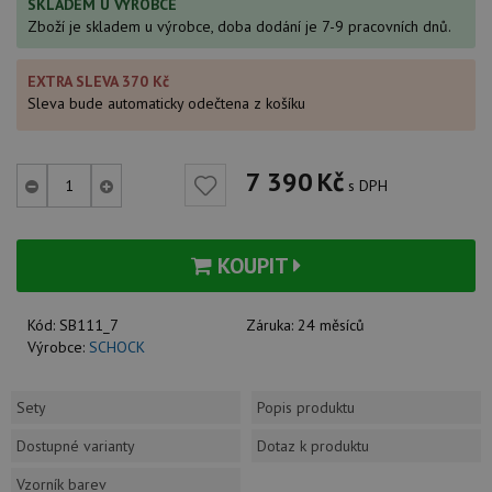
SKLADEM U VÝROBCE
Zboží je skladem u výrobce, doba dodání je 7-9 pracovních dnů.
EXTRA SLEVA 370 Kč
Sleva bude automaticky odečtena z košíku
7 390
Kč
s DPH
KOUPIT
Kód:
SB111_7
Záruka:
24 měsíců
Výrobce:
SCHOCK
Sety
Popis produktu
Dostupné varianty
Dotaz k produktu
Vzorník barev