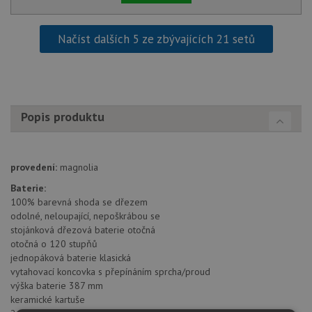
Načíst dalších 5 ze zbývajících 21 setů
Popis produktu
provedení:
magnolia
Baterie:
100% barevná shoda se dřezem
odolné, neloupající, nepoškrábou se
stojánková dřezová baterie otočná
otočná o 120 stupňů
jednopáková baterie klasická
vytahovací koncovka s přepínáním sprcha/proud
výška baterie 387 mm
keramické kartuše