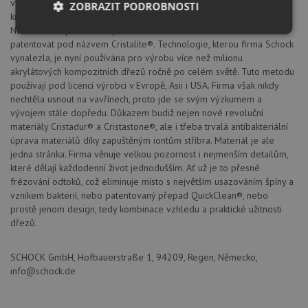
vyrábět dřezy na bázi lisovaných křemenných, plně probarvených
ZOBRAZIT PODROBNOSTI
krystalických směsí spojených speciálním akrylátovým pojivem.
Následné zlepšování a optimalizace umožnila v roce 1984 materiál
Nezbytně
Výkonové
Soubory
patentovat pod názvem Cristalite®. Technologie, kterou firma Schock
nutné
soubory
cílení
soubory
vynalezla, je nyní používána pro výrobu více než milionu
akrylátových kompozitních dřezů ročně po celém světě. Tuto metodu
používají pod licencí výrobci v Evropě, Asii i USA. Firma však nikdy
nechtěla usnout na vavřínech, proto jde se svým výzkumem a
Funkční soubory
Nezařazené
vývojem stále dopředu. Důkazem budiž nejen nové revoluční
soubory
materiály Cristadur® a Cristastone®, ale i třeba trvalá antibakteriální
úprava materiálů díky zapuštěným iontům stříbra. Materiál je ale
jedna stránka. Firma věnuje velkou pozornost i nejmenším detailům,
které dělají každodenní život jednodušším. Ať už je to přesné
frézování odtoků, což eliminuje místo s největším usazováním špíny a
vznikem bakterií, nebo patentovaný přepad QuickClean®, nebo
prostě jenom design, tedy kombinace vzhledu a praktické užitnosti
Nezbytně nutné soubory
Výkonové soubory
dřezů.
Soubory cílení
Funkční soubory
SCHOCK GmbH, Hofbauerstraße 1, 94209, Regen, Německo,
Nezařazené soubory
info@schock.de
Nezbytně nutné soubory cookie umožňují základní
funkce webových stránek, jako je přihlášení
uživatele a správa účtu. Webové stránky nelze bez