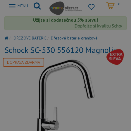
0
Zobrazit
MENU
nabidku
Užijte si dodatečnou 5% slevu!
Dopřejte si kvalitu Schock s e
DŘEZOVÉ BATERIE
Dřezové baterie granitové
Schock SC-530 556120 Magnolia
DOPRAVA ZDARMA