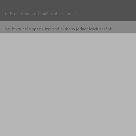
Prohlášení o ochraně osobních údajů
Navštivte naše specializované e-shopy jednotlivých značek: