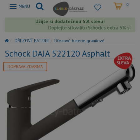
0
Zobrazit
MENU
nabidku
Užijte si dodatečnou 5% slevu!
Dopřejte si kvalitu Schock s extra 5% slevou 
DŘEZOVÉ BATERIE
Dřezové baterie granitové
Schock DAJA 522120 Asphalt
DOPRAVA ZDARMA