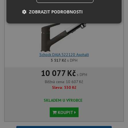
+
ZOBRAZIT PODROBNOSTI
Nezbytně
Výkonové
Soubory
nutné
soubory
cílení
soubory
Schock DAJA 522120 Asphalt
Funkční soubory
Nezařazené
soubory
5 517
Kč
s DPH
10 077 Kč
s DPH
Běžná cena:
10 607
Kč
Sleva:
530
Kč
SKLADEM U VÝROBCE
Nezbytně nutné soubory
Výkonové soubory
Soubory cílení
Funkční soubory
KOUPIT
Nezařazené soubory
Nezbytně nutné soubory cookie umožňují základní