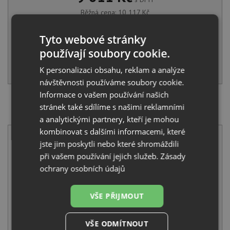
Běžná cena:
10 117
Kč
Sleva:
506
Kč
Tyto webové stránky
SKLADEM U VÝROBCE
používají soubory cookie.
KOUPIT
K personalizaci obsahu, reklam a analýze
návštěvnosti používáme soubory cookie.
Informace o vašem používání našich
SET Schock FORMHAUS D-100 Asphalt + Schock DAJA
stránek také sdílíme s našimi reklamními
522120 Asphalt
a analytickými partnery, kteří je mohou
kombinovat s dalšími informacemi, které
jste jim poskytli nebo které shromáždili
při vašem používání jejich služeb.
Zásady
ochrany osobních údajů
VŠE PŘIJMOUT
Schock FORMHAUS D-100 Asphalt
5 090
Kč
s DPH
VŠE ODMÍTNOUT