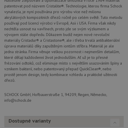
Následné zlepšování a optimalizace umožnila v roce 1984 materiál
drezy.cz
prohlížeče
patentovat pod názvem Cristalite®. Technologie, kterou firma Schock
vynalezla, je nyní používána pro výrobu více než milionu
akrylátových kompozitních dřezů ročně po celém světě. Tuto metodu
používají pod licencí výrobci v Evropě, Asii i USA. Firma však nikdy
nechtěla usnout na vavřínech, proto jde se svým výzkumem a
vývojem stále dopředu. Důkazem budiž nejen nové revoluční
Poskytovatel
materiály Cristadur® a Cristastone®, ale i třeba trvalá antibakteriální
Název
Vyprší
Popis
/
Doména
úprava materiálů díky zapuštěným iontům stříbra. Materiál je ale
Poskytovatel
/
Název
Vyprší
Po
_ga
1 rok
Tento název
jedna stránka. Firma věnuje velkou pozornost i nejmenším detailům,
Google LLC
Doména
1
souboru cookie
.schock-
které dělají každodenní život jednodušším. Ať už je to přesné
měsíc
je spojen s
drezy.cz
VISITOR_PRIVACY_METADATA
6 měsíců
Te
YouTube
frézování odtoků, což eliminuje místo s největším usazováním špíny a
Google
coo
.youtube.com
Universal
uk
vznikem bakterií, nebo patentovaný přepad QuickClean®, nebo
Analytics - což je
so
prostě jenom design, tedy kombinace vzhledu a praktické užitnosti
významná
uži
aktualizace
dřezů.
vo
běžněji
pro
používané
int
analytické
we
SCHOCK GmbH, Hofbauerstraße 1, 94209, Regen, Německo,
služby Google.
Za
Tento soubor
info@schock.de
úd
cookie se
so
používá k
náv
rozlišení
rů
jedinečných
zá
uživatelů
Dostupné varianty
oc
přiřazením
os
náhodně