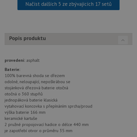
Načíst dalších 5 ze zbývajících 17 setů
funkce webových stránek, jako je přihlášení
uživatele a správa účtu. Webové stránky nelze bez
nezbytně nutných souborů cookie správně používat.
Poskytovatel
/
Název
Vyprší
Popis
Doména
udid
.schock-drezy.cz
4 týdny 2
Tento 
Popis produktu
dny
se pou
jedine
identif
zařízen
mají př
provedení:
asphalt
webov
stránc
Baterie:
sledov
použív
100% barevná shoda se dřezem
zlepšil
odolné, neloupající, nepoškrábou se
uživat
stojánková dřezová baterie otočná
zkušen
otočná o 360 stupňů
AWSALBCORS
1 týden
Pro
Amazon.com Inc.
jednopáková baterie klasická
pokrač
widget-
podpo
mediator.zopim.com
vytahovací koncovka s přepínáním sprcha/proud
lepivos
výška baterie 166 mm
případ
keramické kartuše
použit
po aktu
2 pružné propojovací hadice o délce 440 mm
zásadách ochrany soukromí společnosti Google
Chrom
je zapotřebí otvor o průměru 35 mm
vytvář
další 