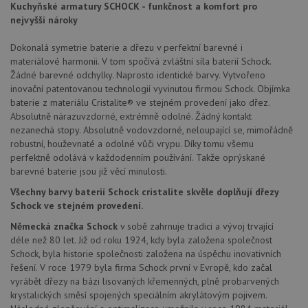
Kuchyňské armatury SCHOCK - funkčnost a komfort pro
cookie
lepivos
nejvyšší nároky
každou
těchto
lepivos
Dokonalá symetrie baterie a dřezu v perfektní barevné i
založe
materiálové harmonii. V tom spočívá zvláštní síla baterií Schock.
trvání 
názve
Žádné barevné odchylky. Naprosto identické barvy. Vytvořeno
AWSA
inovační patentovanou technologií vyvinutou firmou Schock. Objímka
(ALB).
baterie z materiálu Cristalite® ve stejném provedení jako dřez.
CookieScriptConsent
5 měsíců
Tento 
CookieScript
Absolutně nárazuvzdorné, extrémně odolné. Žádný kontakt
4 týdny
cookie
www.schock-
nezanechá stopy. Absolutně vodovzdorné, neloupající se, mimořádně
použív
drezy.cz
služba
robustní, houževnaté a odolné vůči vrypu. Díky tomu všemu
Cookie
perfektně odolává v každodenním používání. Takže oprýskané
Script
zapam
barevné baterie jsou již věcí minulosti.
předvo
souhla
Všechny barvy baterií Schock cristalite skvěle doplňují dřezy
soubo
Schock ve stejném provedení.
cookie
návště
Německá značka Schock
v sobě zahrnuje tradici a vývoj trvající
Je nut
banne
déle než 80 let. Již od roku 1924, kdy byla založena společnost
cookie
Schock, byla historie společnosti založena na úspěchu inovativních
Cookie
Script
řešení. V roce 1979 byla firma Schock první v Evropě, kdo začal
fungov
vyrábět dřezy na bázi lisovaných křemenných, plně probarvených
správn
krystalických směsí spojených speciálním akrylátovým pojivem.
AUTORIZACE
www.schock-
Zavřením