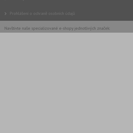
Prohlášení o ochraně osobních údajů
Navštivte naše specializované e-shopy jednotlivých značek: