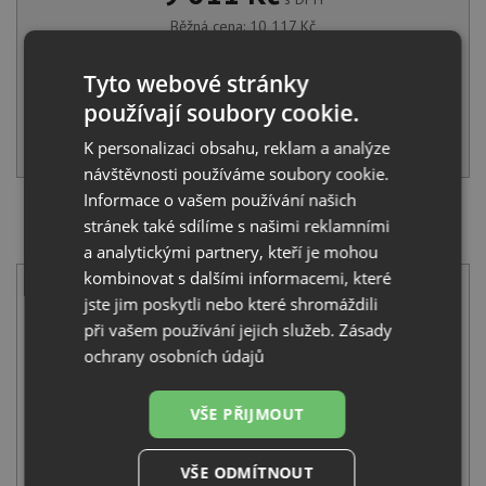
Běžná cena:
10 117
Kč
Sleva:
506
Kč
Tyto webové stránky
SKLADEM U VÝROBCE
používají soubory cookie.
KOUPIT
K personalizaci obsahu, reklam a analýze
návštěvnosti používáme soubory cookie.
Informace o vašem používání našich
SET Schock FORMHAUS D-100 Croma + Schock DAJA
stránek také sdílíme s našimi reklamními
522120 Croma
a analytickými partnery, kteří je mohou
kombinovat s dalšími informacemi, které
jste jim poskytli nebo které shromáždili
při vašem používání jejich služeb.
Zásady
ochrany osobních údajů
VŠE PŘIJMOUT
Schock FORMHAUS D-100 Croma
5 090
Kč
s DPH
VŠE ODMÍTNOUT