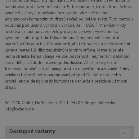
Následné zlepšování a optimalizace umožnila v roce 1984 materiál
drezy.cz
prohlížeče
patentovat pod názvem Cristalite®. Technologie, kterou firma Schock
vynalezla, je nyní používána pro výrobu více než milionu
akrylátových kompozitních dřezů ročně po celém světě. Tuto metodu
používají pod licencí výrobci v Evropě, Asii i USA. Firma však nikdy
nechtěla usnout na vavřínech, proto jde se svým výzkumem a
vývojem stále dopředu. Důkazem budiž nejen nové revoluční
Poskytovatel
materiály Cristadur® a Cristastone®, ale i třeba trvalá antibakteriální
Název
Vyprší
Popis
/
Doména
úprava materiálů díky zapuštěným iontům stříbra. Materiál je ale
Poskytovatel
/
Název
Vyprší
Po
_ga
1 rok
Tento název
jedna stránka. Firma věnuje velkou pozornost i nejmenším detailům,
Google LLC
Doména
1
souboru cookie
.schock-
které dělají každodenní život jednodušším. Ať už je to přesné
měsíc
je spojen s
drezy.cz
VISITOR_PRIVACY_METADATA
6 měsíců
Te
YouTube
frézování odtoků, což eliminuje místo s největším usazováním špíny a
Google
coo
.youtube.com
Universal
uk
vznikem bakterií, nebo patentovaný přepad QuickClean®, nebo
Analytics - což je
so
prostě jenom design, tedy kombinace vzhledu a praktické užitnosti
významná
uži
aktualizace
dřezů.
vo
běžněji
pro
používané
int
analytické
we
SCHOCK GmbH, Hofbauerstraße 1, 94209, Regen, Německo,
služby Google.
Za
Tento soubor
info@schock.de
úd
cookie se
so
používá k
náv
rozlišení
rů
jedinečných
zá
uživatelů
Dostupné varianty
oc
přiřazením
os
náhodně