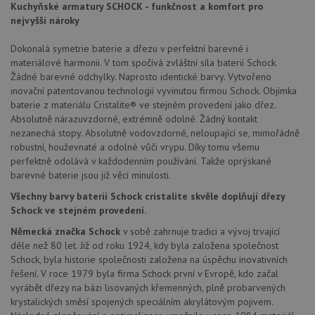
Kuchyňské armatury SCHOCK - funkčnost a komfort pro
cookie
lepivos
nejvyšší nároky
každou
těchto
lepivos
Dokonalá symetrie baterie a dřezu v perfektní barevné i
založe
materiálové harmonii. V tom spočívá zvláštní síla baterií Schock.
trvání 
názve
Žádné barevné odchylky. Naprosto identické barvy. Vytvořeno
AWSA
inovační patentovanou technologií vyvinutou firmou Schock. Objímka
(ALB).
baterie z materiálu Cristalite® ve stejném provedení jako dřez.
CookieScriptConsent
5 měsíců
Tento 
CookieScript
Absolutně nárazuvzdorné, extrémně odolné. Žádný kontakt
4 týdny
cookie
www.schock-
nezanechá stopy. Absolutně vodovzdorné, neloupající se, mimořádně
použív
drezy.cz
služba
robustní, houževnaté a odolné vůči vrypu. Díky tomu všemu
Cookie
perfektně odolává v každodenním používání. Takže oprýskané
Script
zapam
barevné baterie jsou již věcí minulosti.
předvo
souhla
Všechny barvy baterií Schock cristalite skvěle doplňují dřezy
soubo
Schock ve stejném provedení.
cookie
návště
Německá značka Schock
v sobě zahrnuje tradici a vývoj trvající
Je nut
banne
déle než 80 let. Již od roku 1924, kdy byla založena společnost
cookie
Schock, byla historie společnosti založena na úspěchu inovativních
Cookie
Script
řešení. V roce 1979 byla firma Schock první v Evropě, kdo začal
fungov
vyrábět dřezy na bázi lisovaných křemenných, plně probarvených
správn
krystalických směsí spojených speciálním akrylátovým pojivem.
AUTORIZACE
www.schock-
Zavřením