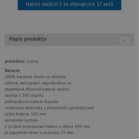
Načíst dalších 5 ze zbývajících 17 setů
funkce webových stránek, jako je přihlášení
uživatele a správa účtu. Webové stránky nelze bez
nezbytně nutných souborů cookie správně používat.
Poskytovatel
/
Název
Vyprší
Popis
Doména
udid
.schock-drezy.cz
4 týdny 2
Tento 
Popis produktu
dny
se pou
jedine
identif
zařízen
mají př
provedení:
croma
webov
stránc
Baterie:
sledov
použív
100% barevná shoda se dřezem
zlepšil
odolné, neloupající, nepoškrábou se
uživat
stojánková dřezová baterie otočná
zkušen
otočná o 360 stupňů
AWSALBCORS
1 týden
Pro
Amazon.com Inc.
jednopáková baterie klasická
pokrač
widget-
podpo
mediator.zopim.com
vytahovací koncovka s přepínáním sprcha/proud
lepivos
výška baterie 166 mm
případ
keramické kartuše
použit
po aktu
2 pružné propojovací hadice o délce 440 mm
zásadách ochrany soukromí společnosti Google
Chrom
je zapotřebí otvor o průměru 35 mm
vytvář
další 