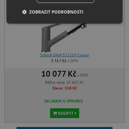
+
ZOBRAZIT PODROBNOSTI
Nezbytně
Výkonové
Soubory
nutné
soubory
cílení
soubory
Schock DAJA 522120 Croma
Funkční soubory
Nezařazené
soubory
5 517
Kč
s DPH
10 077 Kč
s DPH
Běžná cena:
10 607
Kč
Sleva:
530
Kč
SKLADEM U VÝROBCE
Nezbytně nutné soubory
Výkonové soubory
Soubory cílení
Funkční soubory
KOUPIT
Nezařazené soubory
Nezbytně nutné soubory cookie umožňují základní