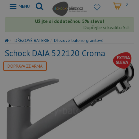
0
Zobrazit
MENU
nabidku
Užijte si dodatečnou 5% slevu!
Dopřejte si kvalitu Schock s
DŘEZOVÉ BATERIE
Dřezové baterie granitové
Schock DAJA 522120 Croma
DOPRAVA ZDARMA