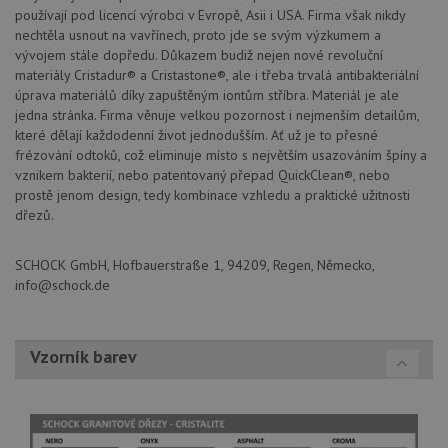
měsíc
je spojen s
drezy.cz
používají pod licencí výrobci v Evropě, Asii i USA. Firma však nikdy
VISITOR_PRIVACY_METADATA
6 měsíců
Te
YouTube
Google
coo
.youtube.com
nechtěla usnout na vavřínech, proto jde se svým výzkumem a
Universal
uk
Analytics - což je
vývojem stále dopředu. Důkazem budiž nejen nové revoluční
so
významná
uži
materiály Cristadur® a Cristastone®, ale i třeba trvalá antibakteriální
aktualizace
vo
úprava materiálů díky zapuštěným iontům stříbra. Materiál je ale
běžněji
pro
používané
int
jedna stránka. Firma věnuje velkou pozornost i nejmenším detailům,
analytické
we
které dělají každodenní život jednodušším. Ať už je to přesné
služby Google.
Za
Tento soubor
frézování odtoků, což eliminuje místo s největším usazováním špíny a
úd
cookie se
so
vznikem bakterií, nebo patentovaný přepad QuickClean®, nebo
používá k
náv
rozlišení
prostě jenom design, tedy kombinace vzhledu a praktické užitnosti
rů
jedinečných
zá
dřezů.
uživatelů
oc
přiřazením
os
náhodně
a 
vygenerovaného
SCHOCK GmbH, Hofbauerstraße 1, 94209, Regen, Německo,
kte
čísla jako
jej
info@schock.de
identifikátoru
pre
klienta. Je
bu
součástí
bu
každého
sez
požadavku na
re
Vzorník barev
stránku na webu
a slouží k
__Secure-YNID
.youtube.com
6 měsíců
výpočtu údajů o
návštěvnících,
IDE
1 rok
Te
Google LLC
relacích a
co
.doubleclick.net
kampaních pro
na
analytické