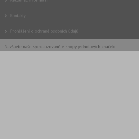
Reklamační formulář
tak
ná
we
Kontakty
no
sta
roz
Yo
Prohlášení o ochraně osobních údajů
Navštivte naše specializované e-shopy jednotlivých značek: