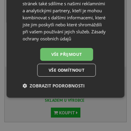
+
stránek také sdílíme s našimi reklamními
a analytickými partnery, kteří je mohou
kombinovat s dalšími informacemi, které
jste jim poskytli nebo které shromáždili
při vašem používání jejich služeb.
Zásady
ochrany osobních údajů
Schock KAVUS 559000 nerez
VŠE PŘIJMOUT
3 670
Kč
s DPH
9 262 Kč
VŠE ODMÍTNOUT
s DPH
Běžná cena:
9 750
Kč
ZOBRAZIT PODROBNOSTI
Sleva:
488
Kč
Nezbytně
Výkonové
Soubory
SKLADEM U VÝROBCE
nutné
soubory
cílení
soubory
KOUPIT
Funkční soubory
Nezařazené