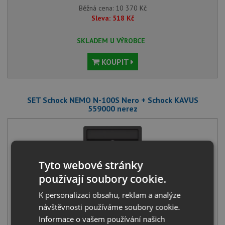
Běžná cena:
10 370
Kč
Sleva:
518
Kč
SKLADEM U VÝROBCE
KOUPIT
SET Schock NEMO N-100S Nero + Schock KAVUS
559000 nerez
Tyto webové stránky
používají soubory cookie.
Schock NEMO N-100S Nero
K personalizaci obsahu, reklam a analýze
6 080
Kč
s DPH
návštěvnosti používáme soubory cookie.
Informace o vašem používání našich