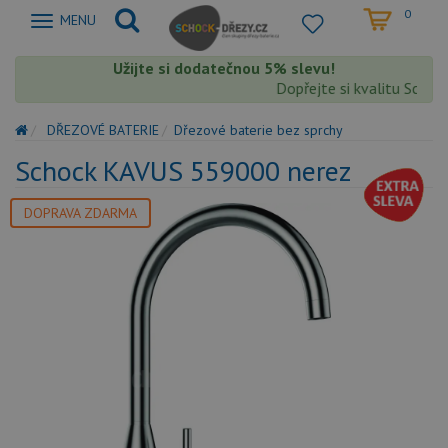
0
Zobrazit
MENU
nabidku
Užijte si dodatečnou 5% slevu!
Dopřejte si kvalitu Schock
DŘEZOVÉ BATERIE
Dřezové baterie bez sprchy
Schock KAVUS 559000 nerez
DOPRAVA ZDARMA