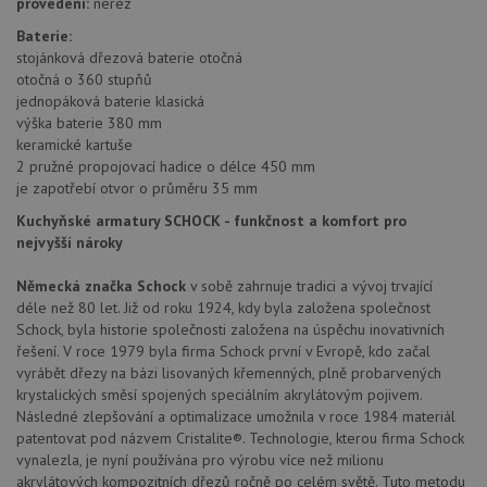
provedení:
nerez
služba
Cookie
Baterie:
Script
zapam
stojánková dřezová baterie otočná
předvo
otočná o 360 stupňů
souhla
jednopáková baterie klasická
soubo
cookie
výška baterie 380 mm
návště
keramické kartuše
Je nut
banne
2 pružné propojovací hadice o délce 450 mm
cookie
je zapotřebí otvor o průměru 35 mm
Cookie
Script
Kuchyňské armatury SCHOCK - funkčnost a komfort pro
fungov
správn
nejvyšší nároky
AUTORIZACE
www.schock-
Zavřením
drezy.cz
prohlížeče
Německá značka Schock
v sobě zahrnuje tradici a vývoj trvající
déle než 80 let. Již od roku 1924, kdy byla založena společnost
Schock, byla historie společnosti založena na úspěchu inovativních
řešení. V roce 1979 byla firma Schock první v Evropě, kdo začal
vyrábět dřezy na bázi lisovaných křemenných, plně probarvených
krystalických směsí spojených speciálním akrylátovým pojivem.
Následné zlepšování a optimalizace umožnila v roce 1984 materiál
Poskytovatel
Název
Vyprší
Popis
/
Doména
patentovat pod názvem Cristalite®. Technologie, kterou firma Schock
Poskytovatel
/
vynalezla, je nyní používána pro výrobu více než milionu
Název
Vyprší
Po
_ga
1 rok
Tento název
Google LLC
Doména
akrylátových kompozitních dřezů ročně po celém světě. Tuto metodu
1
souboru cookie
.schock-