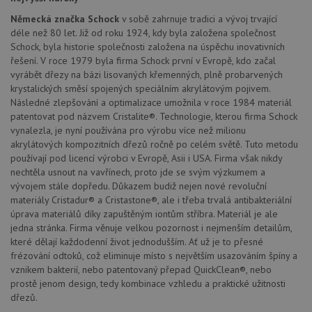
Německá značka Schock
v sobě zahrnuje tradici a vývoj trvající
Poskytovatel
déle než 80 let. Již od roku 1924, kdy byla založena společnost
Název
Vyprší
Popis
/
Doména
Schock, byla historie společnosti založena na úspěchu inovativních
Poskytovatel
/
Název
Vyprší
Po
řešení. V roce 1979 byla firma Schock první v Evropě, kdo začal
_ga
1 rok
Tento název
Google LLC
Doména
1
souboru cookie
.schock-
vyrábět dřezy na bázi lisovaných křemenných, plně probarvených
měsíc
je spojen s
drezy.cz
VISITOR_PRIVACY_METADATA
6 měsíců
Te
YouTube
krystalických směsí spojených speciálním akrylátovým pojivem.
Google
coo
.youtube.com
Universal
Následné zlepšování a optimalizace umožnila v roce 1984 materiál
uk
Analytics - což je
so
patentovat pod názvem Cristalite®. Technologie, kterou firma Schock
významná
uži
aktualizace
vynalezla, je nyní používána pro výrobu více než milionu
vo
běžněji
pro
akrylátových kompozitních dřezů ročně po celém světě. Tuto metodu
používané
int
používají pod licencí výrobci v Evropě, Asii i USA. Firma však nikdy
analytické
we
služby Google.
Za
nechtěla usnout na vavřínech, proto jde se svým výzkumem a
Tento soubor
úd
vývojem stále dopředu. Důkazem budiž nejen nové revoluční
cookie se
so
používá k
materiály Cristadur® a Cristastone®, ale i třeba trvalá antibakteriální
náv
rozlišení
rů
úprava materiálů díky zapuštěným iontům stříbra. Materiál je ale
jedinečných
zá
uživatelů
jedna stránka. Firma věnuje velkou pozornost i nejmenším detailům,
oc
přiřazením
os
které dělají každodenní život jednodušším. Ať už je to přesné
náhodně
a 
frézování odtoků, což eliminuje místo s největším usazováním špíny a
vygenerovaného
kte
čísla jako
jej
vznikem bakterií, nebo patentovaný přepad QuickClean®, nebo
identifikátoru
pre
prostě jenom design, tedy kombinace vzhledu a praktické užitnosti
klienta. Je
bu
součástí
dřezů.
bu
každého
sez