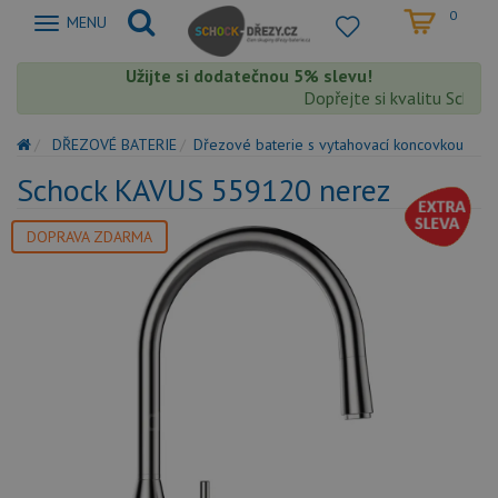
0
Zobrazit
MENU
nabidku
Užijte si dodatečnou 5% slevu!
Dopřejte si kvalitu Schock 
DŘEZOVÉ BATERIE
Dřezové baterie s vytahovací koncovkou
Schock KAVUS 559120 nerez
DOPRAVA ZDARMA