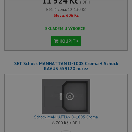
11 524 Kč
s DPH
nutné
soubory
cílení
soubory
Běžná cena:
12 130
Kč
Sleva:
606
Kč
SKLADEM U VÝROBCE
Funkční soubory
Nezařazené
soubory
KOUPIT
SET Schock MANHATTAN D-100S Croma + Schock
KAVUS 559120 nerez
Nezbytně nutné soubory
Výkonové soubory
Soubory cílení
Funkční soubory
Nezařazené soubory
Nezbytně nutné soubory cookie umožňují základní
funkce webových stránek, jako je přihlášení
uživatele a správa účtu. Webové stránky nelze bez
Schock MANHATTAN D-100S Croma
nezbytně nutných souborů cookie správně používat.
6 700
Kč
s DPH
Poskytovatel
/
Název
Vyprší
Popis
Doména