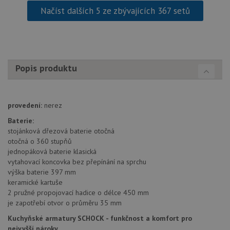
trvání 
názve
Načíst dalších 5 ze zbývajících 367 setů
AWSA
(ALB).
CookieScriptConsent
5 měsíců
Tento 
CookieScript
4 týdny
cookie
www.schock-
použív
drezy.cz
služba
Cookie
Popis produktu
Script
zapam
předvo
souhla
soubo
provedení:
nerez
cookie
návště
Baterie:
Je nut
banne
stojánková dřezová baterie otočná
cookie
otočná o 360 stupňů
Cookie
jednopáková baterie klasická
Script
fungov
vytahovací koncovka bez přepínání na sprchu
správn
výška baterie 397 mm
AUTORIZACE
www.schock-
Zavřením
keramické kartuše
drezy.cz
prohlížeče
2 pružné propojovací hadice o délce 450 mm
je zapotřebí otvor o průměru 35 mm
Kuchyňské armatury SCHOCK - funkčnost a komfort pro
nejvyšší nároky