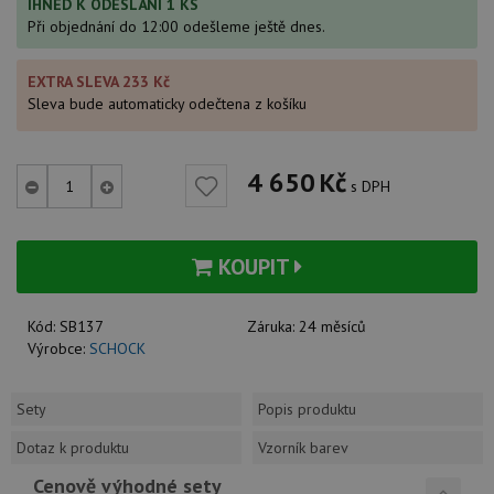
IHNED K ODESLÁNÍ 1 KS
Při objednání do 12:00 odešleme ještě dnes.
EXTRA SLEVA 233 Kč
Sleva bude automaticky odečtena z košíku
4 650
Kč
s DPH
KOUPIT
Kód:
SB137
Záruka:
24 měsíců
Výrobce:
SCHOCK
Sety
Popis produktu
Dotaz k produktu
Vzorník barev
Cenově výhodné sety