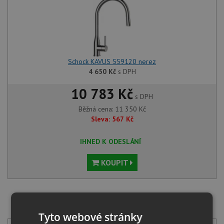
Schock KAVUS 559120 nerez
4 650
Kč
s DPH
10 783 Kč
s DPH
Běžná cena:
11 350
Kč
Sleva:
567
Kč
IHNED K ODESLÁNÍ
KOUPIT
SET Schock TYPOS D-150S Asphalt + Schock KAVUS
559120 nerez
Tyto webové stránky