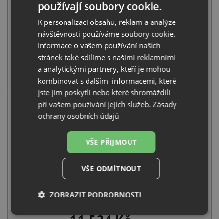
používají soubory cookie.
K personalizaci obsahu, reklam a analýze
návštěvnosti používáme soubory cookie.
Informace o vašem používání našich
stránek také sdílíme s našimi reklamními
Schock TYPOS D-150S Asphalt
a analytickými partnery, kteří je mohou
7 480
Kč
s DPH
kombinovat s dalšími informacemi, které
jste jim poskytli nebo které shromáždili
+
při vašem používání jejich služeb.
Zásady
ochrany osobních údajů
VŠE PŘIJMOUT
VŠE ODMÍTNOUT
Schock KAVUS 559120 nerez
ZOBRAZIT PODROBNOSTI
4 650
Kč
s DPH
Nezbytně
Výkonové
Soubory