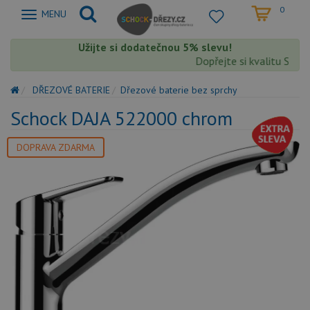
0
Zobrazit
MENU
nabidku
Užijte si dodatečnou 5% slevu!
Dopřejte si kvalitu Schoc
DŘEZOVÉ BATERIE
Dřezové baterie bez sprchy
Schock DAJA 522000 chrom
DOPRAVA ZDARMA