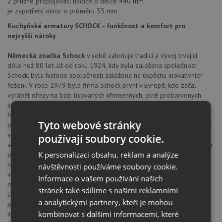
2 pružné propojovací hadice o délce 440 mm
je zapotřebí otvor o průměru 35 mm
Kuchyňské armatury SCHOCK - funkčnost a komfort pro
nejvyšší nároky
Německá značka Schock
v sobě zahrnuje tradici a vývoj trvající
déle než 80 let. Již od roku 1924, kdy byla založena společnost
Schock, byla historie společnosti založena na úspěchu inovativních
řešení. V roce 1979 byla firma Schock první v Evropě, kdo začal
vyrábět dřezy na bázi lisovaných křemenných, plně probarvených
krystalických směsí spojených speciálním akrylátovým pojivem.
Následné zlepšování a optimalizace umožnila v roce 1984 materiál
Tyto webové stránky
patentovat pod názvem Cristalite®. Technologie, kterou firma Schock
vynalezla, je nyní používána pro výrobu více než milionu
používají soubory cookie.
akrylátových kompozitních dřezů ročně po celém světě. Tuto metodu
K personalizaci obsahu, reklam a analýze
používají pod licencí výrobci v Evropě, Asii i USA. Firma však nikdy
nechtěla usnout na vavřínech, proto jde se svým výzkumem a
návštěvnosti používáme soubory cookie.
vývojem stále dopředu. Důkazem budiž nejen nové revoluční
Informace o vašem používání našich
materiály Cristadur® a Cristastone®, ale i třeba trvalá antibakteriální
stránek také sdílíme s našimi reklamními
úprava materiálů díky zapuštěným iontům stříbra. Materiál je ale
a analytickými partnery, kteří je mohou
jedna stránka. Firma věnuje velkou pozornost i nejmenším detailům,
kombinovat s dalšími informacemi, které
které dělají každodenní život jednodušším. Ať už je to přesné