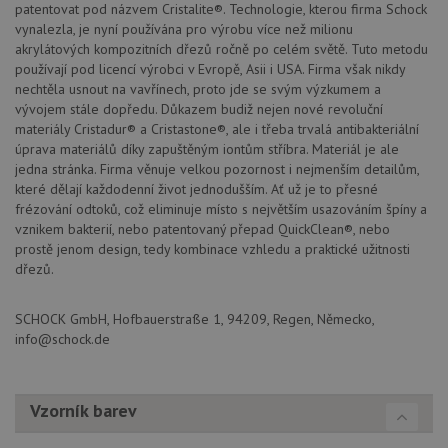
patentovat pod názvem Cristalite®. Technologie, kterou firma Schock
jedinečných
zá
uživatelů
oc
vynalezla, je nyní používána pro výrobu více než milionu
přiřazením
os
akrylátových kompozitních dřezů ročně po celém světě. Tuto metodu
náhodně
a 
vygenerovaného
používají pod licencí výrobci v Evropě, Asii i USA. Firma však nikdy
kte
čísla jako
jej
nechtěla usnout na vavřínech, proto jde se svým výzkumem a
identifikátoru
pre
klienta. Je
vývojem stále dopředu. Důkazem budiž nejen nové revoluční
bu
součástí
bu
materiály Cristadur® a Cristastone®, ale i třeba trvalá antibakteriální
každého
sez
úprava materiálů díky zapuštěným iontům stříbra. Materiál je ale
požadavku na
re
stránku na webu
jedna stránka. Firma věnuje velkou pozornost i nejmenším detailům,
a slouží k
__Secure-YNID
.youtube.com
6 měsíců
které dělají každodenní život jednodušším. Ať už je to přesné
výpočtu údajů o
návštěvnících,
frézování odtoků, což eliminuje místo s největším usazováním špíny a
IDE
1 rok
Te
Google LLC
relacích a
co
.doubleclick.net
vznikem bakterií, nebo patentovaný přepad QuickClean®, nebo
kampaních pro
na
analytické
prostě jenom design, tedy kombinace vzhledu a praktické užitnosti
sp
přehledy webů.
Dou
dřezů.
pr
_ga_9T91YFLEPX
.schock-
1 rok
Tento soubor
in
drezy.cz
1
cookie používá
tom
měsíc
Google Analytics
SCHOCK GmbH, Hofbauerstraße 1, 94209, Regen, Německo,
ko
k zachování
uži
info@schock.de
stavu relace.
we
a j
rek
ko
uži
Vzorník barev
vid
ná