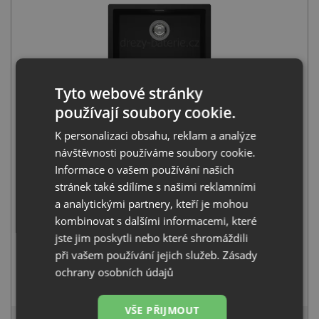
Tyto webové stránky
Schock KAIA N-100L Puro
používají soubory cookie.
10 010
Kč
s DPH
K personalizaci obsahu, reklam a analýze
+
návštěvnosti používáme soubory cookie.
Informace o vašem používání našich
stránek také sdílíme s našimi reklamními
a analytickými partnery, kteří je mohou
kombinovat s dalšími informacemi, které
jste jim poskytli nebo které shromáždili
při vašem používání jejich služeb.
Zásady
ochrany osobních údajů
Schock LAIOS 517120 Puro
8 280
Kč
s DPH
VŠE PŘIJMOUT