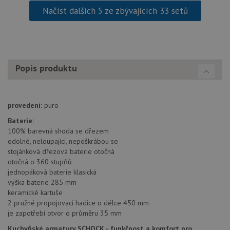
po aktu
Načíst dalších 5 ze zbývajících 33 setů
zásadách ochrany soukromí společnosti Google
Chrom
vytvář
další 
cookie
lepivos
každou
těchto
lepivos
Popis produktu
založe
trvání 
názve
AWSA
(ALB).
provedení:
puro
CookieScriptConsent
5 měsíců
Tento 
CookieScript
4 týdny
cookie
www.schock-
Baterie:
použív
drezy.cz
100% barevná shoda se dřezem
služba
Cookie
odolné, neloupající, nepoškrábou se
Script
stojánková dřezová baterie otočná
zapam
otočná o 360 stupňů
předvo
souhla
jednopáková baterie klasická
soubo
výška baterie 285 mm
cookie
návště
keramické kartuše
Je nut
2 pružné propojovací hadice o délce 450 mm
banne
cookie
je zapotřebí otvor o průměru 35 mm
Cookie
Script
Kuchyňské armatury SCHOCK - funkčnost a komfort pro