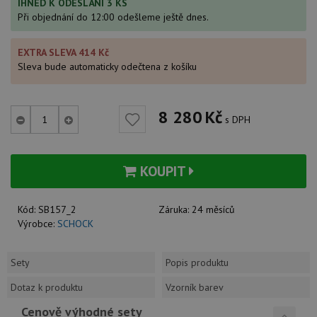
IHNED K ODESLÁNÍ 3 KS
Při objednání do 12:00 odešleme ještě dnes.
EXTRA SLEVA 414 Kč
Sleva bude automaticky odečtena z košíku
8 280
Kč
s DPH
KOUPIT
Kód:
SB157_2
Záruka:
24 měsíců
Výrobce:
SCHOCK
Sety
Popis produktu
Dotaz k produktu
Vzorník barev
Cenově výhodné sety