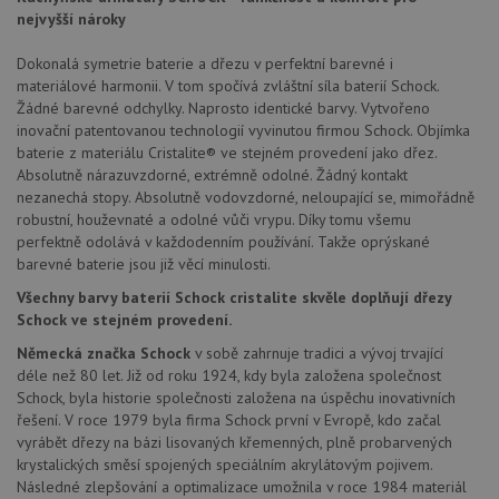
fungov
nejvyšší nároky
správn
AUTORIZACE
www.schock-
Zavřením
Dokonalá symetrie baterie a dřezu v perfektní barevné i
drezy.cz
prohlížeče
materiálové harmonii. V tom spočívá zvláštní síla baterií Schock.
Žádné barevné odchylky. Naprosto identické barvy. Vytvořeno
inovační patentovanou technologií vyvinutou firmou Schock. Objímka
baterie z materiálu Cristalite® ve stejném provedení jako dřez.
Absolutně nárazuvzdorné, extrémně odolné. Žádný kontakt
nezanechá stopy. Absolutně vodovzdorné, neloupající se, mimořádně
Poskytovatel
Název
Vyprší
Popis
robustní, houževnaté a odolné vůči vrypu. Díky tomu všemu
/
Doména
perfektně odolává v každodenním používání. Takže oprýskané
Poskytovatel
/
Název
Vyprší
Po
_ga
1 rok
Tento název
Google LLC
Doména
barevné baterie jsou již věcí minulosti.
1
souboru cookie
.schock-
měsíc
je spojen s
drezy.cz
VISITOR_PRIVACY_METADATA
6 měsíců
Te
YouTube
Všechny barvy baterií Schock cristalite skvěle doplňují dřezy
Google
coo
.youtube.com
Schock ve stejném provedení.
Universal
uk
Analytics - což je
so
Německá značka Schock
v sobě zahrnuje tradici a vývoj trvající
významná
uži
aktualizace
vo
déle než 80 let. Již od roku 1924, kdy byla založena společnost
běžněji
pro
Schock, byla historie společnosti založena na úspěchu inovativních
používané
int
analytické
řešení. V roce 1979 byla firma Schock první v Evropě, kdo začal
we
služby Google.
Za
vyrábět dřezy na bázi lisovaných křemenných, plně probarvených
Tento soubor
úd
cookie se
krystalických směsí spojených speciálním akrylátovým pojivem.
so
používá k
náv
Následné zlepšování a optimalizace umožnila v roce 1984 materiál
rozlišení
rů