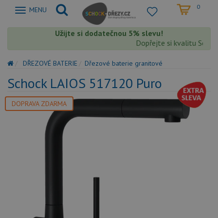
0
Zobrazit
MENU
nabidku
Užijte si dodatečnou 5% slevu!
Dopřejte si kvalitu Schock
DŘEZOVÉ BATERIE
Dřezové baterie granitové
Schock LAIOS 517120 Puro
DOPRAVA ZDARMA