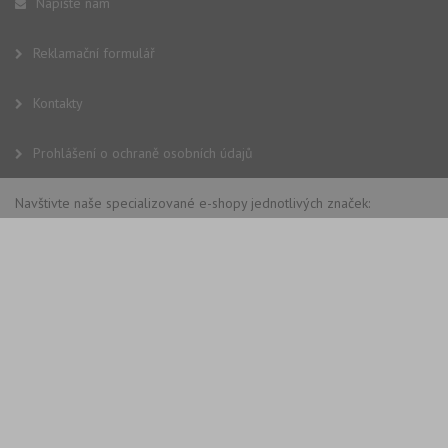
Napište nám
Reklamační formulář
Kontakty
Prohlášení o ochraně osobních údajů
Navštivte naše specializované e-shopy jednotlivých značek: