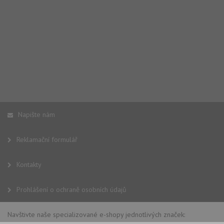
Napište nám
Reklamační formulář
Kontakty
Prohlášení o ochraně osobních údajů
Navštivte naše specializované e-shopy jednotlivých značek: