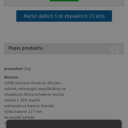
Načíst dalších 5 ze zbývajících 13 setů
Popis produktu
provedení:
Day
Baterie:
100% barevná shoda se dřezem
odolné, neloupající, nepoškrábou se
stojánková dřezová baterie otočná
otočná o 360 stupňů
jednopáková baterie klasická
výška baterie 227 mm
keramické kartuše
2 pružné propojovací hadice o délce 450 mm