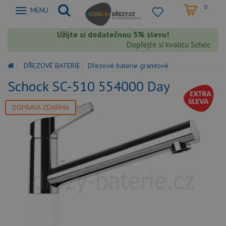
0
Zobrazit
MENU
nabidku
Užijte si dodatečnou 5% slevu!
Dopřejte si kvalitu Schock s ex
DŘEZOVÉ BATERIE
Dřezové baterie granitové
Schock SC-510 554000 Day
DOPRAVA ZDARMA