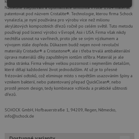
krystalických směsí spojených speciálním akrylátovým pojivem.
Následné zlepšování a optimalizace umožnila v roce 1984 materiál
Nezbytně
Výkonové
Soubory
nutné
soubory
cílení
patentovat pod názvem Cristalite®. Technologie, kterou firma Schock
soubory
vynalezla, je nyní používána pro výrobu více než milionu
akrylátových kompozitních dřezů ročně po celém světě. Tuto metodu
používají pod licencí výrobci v Evropě, Asii i USA. Firma však nikdy
nechtěla usnout na vavřínech, proto jde se svým výzkumem a
Funkční soubory
Nezařazené
vývojem stále dopředu. Důkazem budiž nejen nové revoluční
soubory
materiály Cristadur® a Cristastone®, ale i třeba trvalá antibakteriální
úprava materiálů díky zapuštěným iontům stříbra. Materiál je ale
jedna stránka. Firma věnuje velkou pozornost i nejmenším detailům,
které dělají každodenní život jednodušším. Ať už je to přesné
frézování odtoků, což eliminuje místo s největším usazováním špíny a
vznikem bakterií, nebo patentovaný přepad QuickClean®, nebo
prostě jenom design, tedy kombinace vzhledu a praktické užitnosti
Nezbytně nutné soubory
Výkonové soubory
dřezů.
Soubory cílení
Funkční soubory
Nezařazené soubory
SCHOCK GmbH, Hofbauerstraße 1, 94209, Regen, Německo,
info@schock.de
Nezbytně nutné soubory cookie umožňují základní
funkce webových stránek, jako je přihlášení
uživatele a správa účtu. Webové stránky nelze bez
nezbytně nutných souborů cookie správně používat.
Dostupné varianty