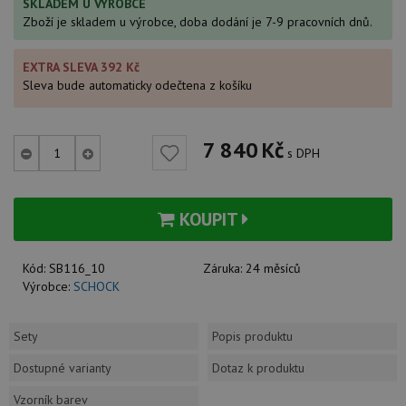
SKLADEM U VÝROBCE
Zboží je skladem u výrobce, doba dodání je 7-9 pracovních dnů.
EXTRA SLEVA 392 Kč
Sleva bude automaticky odečtena z košíku
7 840
Kč
s DPH
KOUPIT
Kód:
SB116_10
Záruka:
24 měsíců
Výrobce:
SCHOCK
Sety
Popis produktu
Dostupné varianty
Dotaz k produktu
Vzorník barev