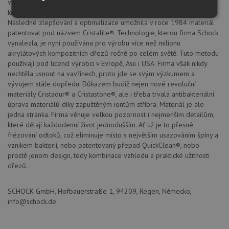
vyrábět dřezy na bázi lisovaných křemenných, plně probarvených
krystalických směsí spojených speciálním akrylátovým pojivem.
Nezbytně
Výkonové
Soubory
Následné zlepšování a optimalizace umožnila v roce 1984 materiál
nutné
soubory
cílení
patentovat pod názvem Cristalite®. Technologie, kterou firma Schock
soubory
vynalezla, je nyní používána pro výrobu více než milionu
akrylátových kompozitních dřezů ročně po celém světě. Tuto metodu
používají pod licencí výrobci v Evropě, Asii i USA. Firma však nikdy
nechtěla usnout na vavřínech, proto jde se svým výzkumem a
Funkční soubory
Nezařazené
soubory
vývojem stále dopředu. Důkazem budiž nejen nové revoluční
materiály Cristadur® a Cristastone®, ale i třeba trvalá antibakteriální
úprava materiálů díky zapuštěným iontům stříbra. Materiál je ale
jedna stránka. Firma věnuje velkou pozornost i nejmenším detailům,
které dělají každodenní život jednodušším. Ať už je to přesné
frézování odtoků, což eliminuje místo s největším usazováním špíny a
vznikem bakterií, nebo patentovaný přepad QuickClean®, nebo
prostě jenom design, tedy kombinace vzhledu a praktické užitnosti
Nezbytně nutné soubory
Výkonové soubory
dřezů.
Soubory cílení
Funkční soubory
Nezařazené soubory
SCHOCK GmbH, Hofbauerstraße 1, 94209, Regen, Německo,
info@schock.de
Nezbytně nutné soubory cookie umožňují základní
funkce webových stránek, jako je přihlášení
uživatele a správa účtu. Webové stránky nelze bez
nezbytně nutných souborů cookie správně používat.