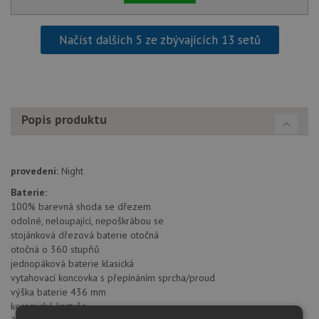
Načíst dalších 5 ze zbývajících 13 setů
Popis produktu
provedení:
Night
Baterie:
100% barevná shoda se dřezem
odolné, neloupající, nepoškrábou se
stojánková dřezová baterie otočná
otočná o 360 stupňů
jednopáková baterie klasická
vytahovací koncovka s přepínáním sprcha/proud
výška baterie 436 mm
keramické kartuše