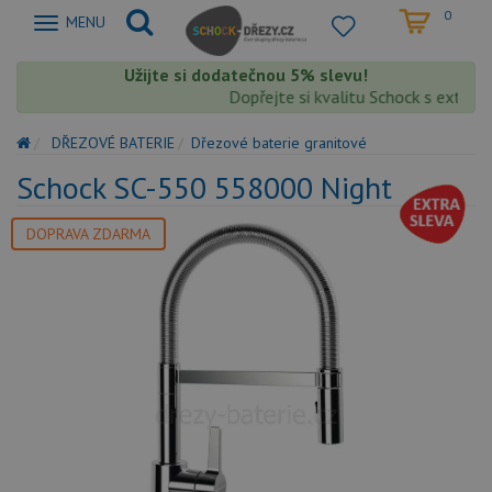
0
Zobrazit
MENU
nabidku
Užijte si dodatečnou 5% slevu!
Dopřejte si kvalitu Schock s extra 5%
DŘEZOVÉ BATERIE
Dřezové baterie granitové
Schock SC-550 558000 Night
DOPRAVA ZDARMA