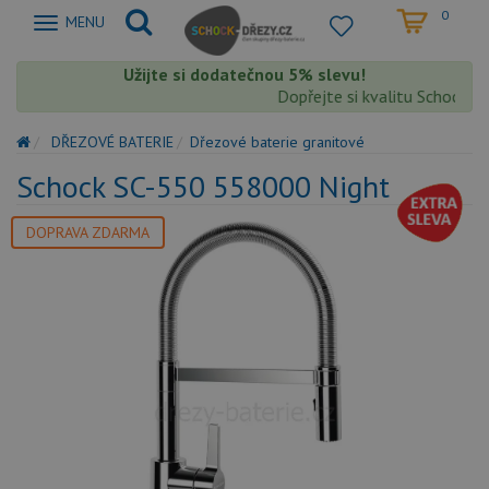
0
Zobrazit
MENU
nabidku
Užijte si dodatečnou 5% slevu!
Dopřejte si kvalitu Schock s ex
DŘEZOVÉ BATERIE
Dřezové baterie granitové
Schock SC-550 558000 Night
DOPRAVA ZDARMA