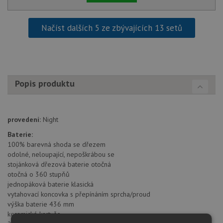
Načíst dalších 5 ze zbývajících 13 setů
Popis produktu
provedení:
Night
Baterie:
100% barevná shoda se dřezem
odolné, neloupající, nepoškrábou se
stojánková dřezová baterie otočná
otočná o 360 stupňů
jednopáková baterie klasická
vytahovací koncovka s přepínáním sprcha/proud
výška baterie 436 mm
keramické kartuše