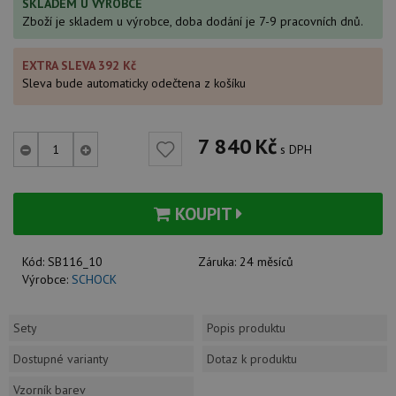
SKLADEM U VÝROBCE
Zboží je skladem u výrobce, doba dodání je 7-9 pracovních dnů.
EXTRA SLEVA 392 Kč
Sleva bude automaticky odečtena z košíku
7 840
Kč
s DPH
KOUPIT
Kód:
SB116_10
Záruka:
24 měsíců
Výrobce:
SCHOCK
Sety
Popis produktu
Dostupné varianty
Dotaz k produktu
Vzorník barev