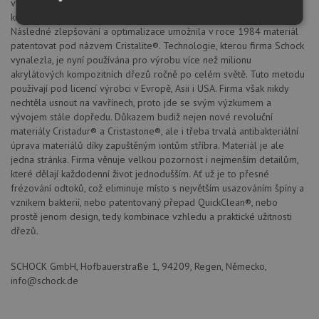
vyrábět dřezy na bázi lisovaných křemenných, plně probarvených
krystalických směsí spojených speciálním akrylátovým pojivem.
Nezbytně
Výkonové
Soubory
Následné zlepšování a optimalizace umožnila v roce 1984 materiál
nutné
soubory
cílení
patentovat pod názvem Cristalite®. Technologie, kterou firma Schock
soubory
vynalezla, je nyní používána pro výrobu více než milionu
akrylátových kompozitních dřezů ročně po celém světě. Tuto metodu
používají pod licencí výrobci v Evropě, Asii i USA. Firma však nikdy
nechtěla usnout na vavřínech, proto jde se svým výzkumem a
Funkční soubory
Nezařazené
soubory
vývojem stále dopředu. Důkazem budiž nejen nové revoluční
materiály Cristadur® a Cristastone®, ale i třeba trvalá antibakteriální
úprava materiálů díky zapuštěným iontům stříbra. Materiál je ale
jedna stránka. Firma věnuje velkou pozornost i nejmenším detailům,
které dělají každodenní život jednodušším. Ať už je to přesné
frézování odtoků, což eliminuje místo s největším usazováním špíny a
vznikem bakterií, nebo patentovaný přepad QuickClean®, nebo
prostě jenom design, tedy kombinace vzhledu a praktické užitnosti
Nezbytně nutné soubory
Výkonové soubory
dřezů.
Soubory cílení
Funkční soubory
Nezařazené soubory
SCHOCK GmbH, Hofbauerstraße 1, 94209, Regen, Německo,
info@schock.de
Nezbytně nutné soubory cookie umožňují základní
funkce webových stránek, jako je přihlášení
uživatele a správa účtu. Webové stránky nelze bez
nezbytně nutných souborů cookie správně používat.