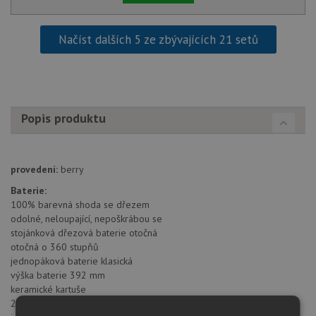
Načíst dalších 5 ze zbývajících 21 setů
Popis produktu
provedení:
berry
Baterie:
100% barevná shoda se dřezem
odolné, neloupající, nepoškrábou se
stojánková dřezová baterie otočná
otočná o 360 stupňů
jednopáková baterie klasická
výška baterie 392 mm
keramické kartuše
2 pružné propojovací hadice o délce 450 mm