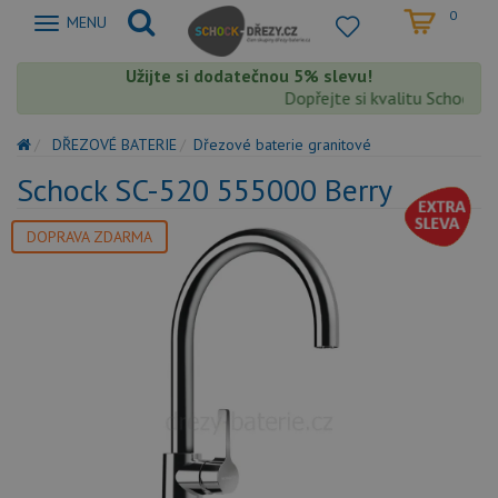
0
Zobrazit
MENU
nabidku
Užijte si dodatečnou 5% slevu!
Dopřejte si kvalitu Schock s e
DŘEZOVÉ BATERIE
Dřezové baterie granitové
Schock SC-520 555000 Berry
DOPRAVA ZDARMA