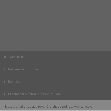
Napište nám
Reklamační formulář
Kontakty
Prohlášení o ochraně osobních údajů
Navštivte naše specializované e-shopy jednotlivých značek: