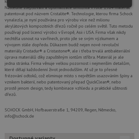
krystalických směsí spojených speciálním akrylátovým pojivem.
Následné zlepšování a optimalizace umožnila v roce 1984 materiál
Nezbytně
Výkonové
Soubory
nutné
soubory
cílení
patentovat pod názvem Cristalite®. Technologie, kterou firma Schock
soubory
vynalezla, je nyní používána pro výrobu více než milionu
akrylátových kompozitních dřezů ročně po celém světě. Tuto metodu
používají pod licencí výrobci v Evropě, Asii i USA. Firma však nikdy
nechtěla usnout na vavřínech, proto jde se svým výzkumem a
Funkční soubory
Nezařazené
vývojem stále dopředu. Důkazem budiž nejen nové revoluční
soubory
materiály Cristadur® a Cristastone®, ale i třeba trvalá antibakteriální
úprava materiálů díky zapuštěným iontům stříbra. Materiál je ale
jedna stránka. Firma věnuje velkou pozornost i nejmenším detailům,
které dělají každodenní život jednodušším. Ať už je to přesné
frézování odtoků, což eliminuje místo s největším usazováním špíny a
vznikem bakterií, nebo patentovaný přepad QuickClean®, nebo
prostě jenom design, tedy kombinace vzhledu a praktické užitnosti
Nezbytně nutné soubory
Výkonové soubory
dřezů.
Soubory cílení
Funkční soubory
Nezařazené soubory
SCHOCK GmbH, Hofbauerstraße 1, 94209, Regen, Německo,
info@schock.de
Nezbytně nutné soubory cookie umožňují základní
funkce webových stránek, jako je přihlášení
uživatele a správa účtu. Webové stránky nelze bez
nezbytně nutných souborů cookie správně používat.
Dostupné varianty