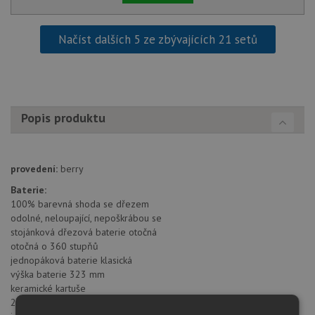
Načíst dalších 5 ze zbývajících 21 setů
Popis produktu
provedení:
berry
Baterie:
100% barevná shoda se dřezem
odolné, neloupající, nepoškrábou se
stojánková dřezová baterie otočná
otočná o 360 stupňů
jednopáková baterie klasická
výška baterie 323 mm
keramické kartuše
2 pružné propojovací hadice o délce 450 mm