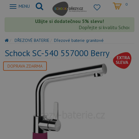
0
Zobrazit
MENU
nabidku
Užijte si dodatečnou 5% slevu!
Dopřejte si kvalitu Schock s ex
DŘEZOVÉ BATERIE
Dřezové baterie granitové
Schock SC-540 557000 Berry
DOPRAVA ZDARMA