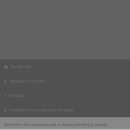
Napište nám
Reklamační formulář
Kontakty
Prohlášení o ochraně osobních údajů
Navštivte naše specializované e-shopy jednotlivých značek: