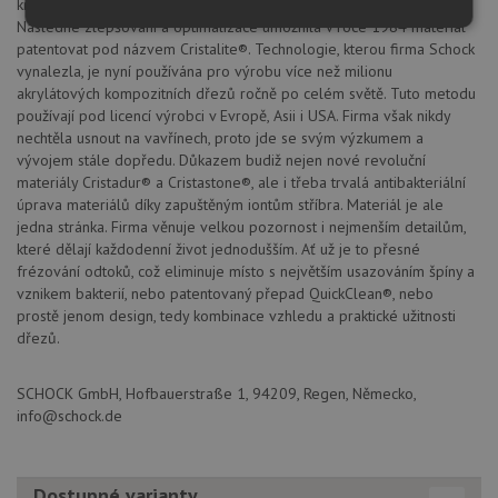
krystalických směsí spojených speciálním akrylátovým pojivem.
Následné zlepšování a optimalizace umožnila v roce 1984 materiál
Nezbytně
Výkonové
Soubory
nutné
soubory
cílení
patentovat pod názvem Cristalite®. Technologie, kterou firma Schock
soubory
vynalezla, je nyní používána pro výrobu více než milionu
akrylátových kompozitních dřezů ročně po celém světě. Tuto metodu
používají pod licencí výrobci v Evropě, Asii i USA. Firma však nikdy
nechtěla usnout na vavřínech, proto jde se svým výzkumem a
Funkční soubory
Nezařazené
vývojem stále dopředu. Důkazem budiž nejen nové revoluční
soubory
materiály Cristadur® a Cristastone®, ale i třeba trvalá antibakteriální
úprava materiálů díky zapuštěným iontům stříbra. Materiál je ale
jedna stránka. Firma věnuje velkou pozornost i nejmenším detailům,
které dělají každodenní život jednodušším. Ať už je to přesné
frézování odtoků, což eliminuje místo s největším usazováním špíny a
vznikem bakterií, nebo patentovaný přepad QuickClean®, nebo
prostě jenom design, tedy kombinace vzhledu a praktické užitnosti
Nezbytně nutné soubory
Výkonové soubory
dřezů.
Soubory cílení
Funkční soubory
Nezařazené soubory
SCHOCK GmbH, Hofbauerstraße 1, 94209, Regen, Německo,
info@schock.de
Nezbytně nutné soubory cookie umožňují základní
funkce webových stránek, jako je přihlášení
uživatele a správa účtu. Webové stránky nelze bez
nezbytně nutných souborů cookie správně používat.
Dostupné varianty