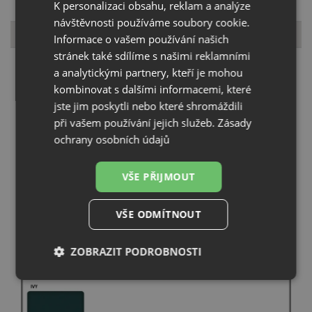
K personalizaci obsahu, reklam a analýze
návštěvnosti používáme soubory cookie.
Vzorník barev
Informace o vašem používání našich
stránek také sdílíme s našimi reklamními
a analytickými partnery, kteří je mohou
kombinovat s dalšími informacemi, které
jste jim poskytli nebo které shromáždili
při vašem používání jejich služeb.
Zásady
ochrany osobních údajů
VŠE PŘIJMOUT
VŠE ODMÍTNOUT
ZOBRAZIT PODROBNOSTI
Nezbytně
Výkonové
Soubory
nutné
soubory
cílení
soubory