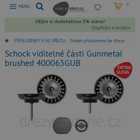
0
Zobrazit
MENU
nabidku
Užijte si dodatečnou 5% slevu!
Dopřejte si kvalitu Sch
PŘÍSLUŠENSTVÍ KE DŘEZU
Ostatní příslušenství ke dřezu
Schock viditelné části Gunmetal
brushed 400063GUB