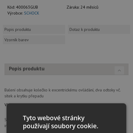
Kód:
400063GUB
Záruka:
24 měsíců
Výrobce:
SCHOCK
Popis produktu
Dotaz k produktu
Vzorník barev
Popis produktu
Balení obsahuje kolečko k excentrickému ovládání, dva odtoky vč.
sítek a krytku přepadu
Vhodné pro:
Lotus C-150, Toledo D-150
Tyto webové stránky
SCHOCK GmbH, Hofbauerstraße 1, 94209, Regen, Německo,
používají soubory cookie.
info@schock.de