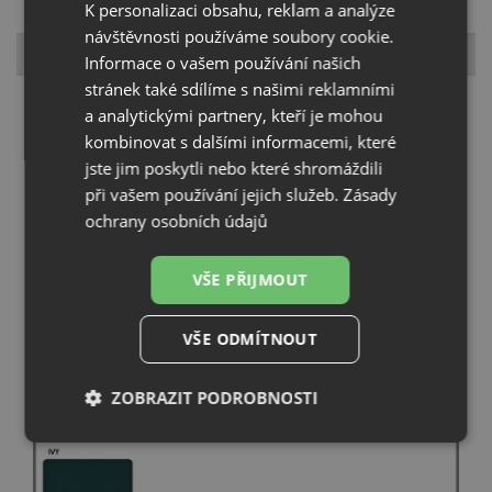
K personalizaci obsahu, reklam a analýze
návštěvnosti používáme soubory cookie.
Vzorník barev
Informace o vašem používání našich
stránek také sdílíme s našimi reklamními
a analytickými partnery, kteří je mohou
kombinovat s dalšími informacemi, které
jste jim poskytli nebo které shromáždili
při vašem používání jejich služeb.
Zásady
ochrany osobních údajů
VŠE PŘIJMOUT
VŠE ODMÍTNOUT
ZOBRAZIT PODROBNOSTI
Nezbytně
Výkonové
Soubory
nutné
soubory
cílení
soubory