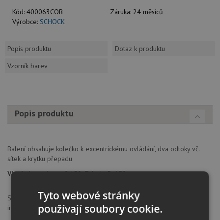
Kód:
400063COB
Záruka:
24 měsíců
Výrobce:
SCHOCK
Popis produktu
Dotaz k produktu
Vzorník barev
Popis produktu
Balení obsahuje kolečko k excentrickému ovládání, dva odtoky vč.
sítek a krytku přepadu
Vhodné pro:
Lotus C-150, Toledo D-150
Tyto webové stránky
SCHOCK GmbH, Hofbauerstraße 1, 94209, Regen, Německo,
používají soubory cookie.
info@schock.de