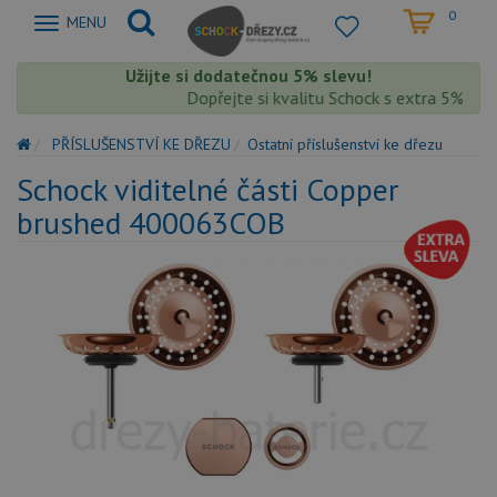
0
Zobrazit
MENU
nabidku
Užijte si dodatečnou 5% slevu!
Dopřejte si kvalitu Schock s extra 5% sle
PŘÍSLUŠENSTVÍ KE DŘEZU
Ostatní příslušenství ke dřezu
Schock viditelné části Copper
brushed 400063COB