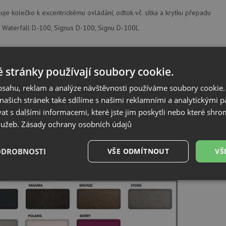
uje kolečko k excentrickému ovládání, odtok vč. sítka a krytku přepadu
Waterfall D-100, Signus D-100, Signu D-100L
, Hofbauerstraße 1, 94209, Regen, Německo, info@schock.de
 stránky používají soubory cookie.
obsahu, reklam a analýze návštěvnosti používáme soubory cookie.
ík barev
ašich stránek také sdílíme s našimi reklamními a analytickými par
 s dalšími informacemi, které jste jim poskytli nebo které shro
služeb.
Zásady ochrany osobních údajů
ODROBNOSTI
VŠE ODMÍTNOUT
VŠ
é
Výkonové
Soubory cílení
Funkční soubory
soubory