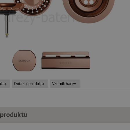
uktu
Dotaz k produktu
Vzorník barev
 produktu