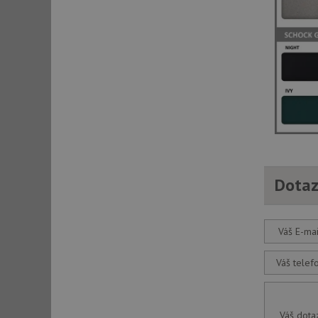
Nezbytně nutn
Nezbytně nutné soubo
stránky nelze bez ne
Název
udid
Dotaz
AWSALBCORS
CookieScriptConse
Váš E-mai
Váš telef
AUTORIZACE
Váš dota