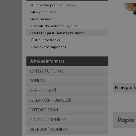
- Kuchyňské pracovní desky
- Misky do dřezů
- Koše na nádobí
- Excentrické ovládání výpustí
» Ostatní příslušenství ke dřezu
- Čistící prostředky
- Dávkovače saponátu
Užitečné informace
KONTAKTUJTE NÁS
DOPRAVA
Popis prod
VRÁCENÍ ZBOŽÍ
REKLAMAČNÍ FORMULÁŘ
EXPEDICE ZBOŽÍ
Popis
PLATEBNÍ PODMÍNKY
OBCHODNÍ PODMÍNKY