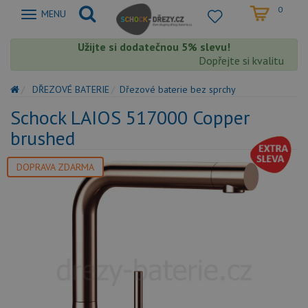
0
Zobrazit
MENU
nabidku
Užijte si dodatečnou 5% slevu!
Dopřejte si kvalitu Scho
DŘEZOVÉ BATERIE
Dřezové baterie bez sprchy
Schock LAIOS 517000 Copper
brushed
DOPRAVA ZDARMA