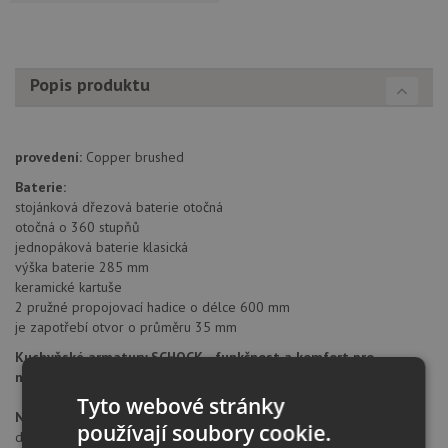
Popis produktu
provedení:
Copper brushed
Baterie:
stojánková dřezová baterie otočná
otočná o 360 stupňů
jednopáková baterie klasická
výška baterie 285 mm
keramické kartuše
2 pružné propojovací hadice o délce 600 mm
je zapotřebí otvor o průměru 35 mm
Kuchyňské armatury SCHOCK - funkčnost a komfort pro
nejvyšší nároky
Tyto webové stránky
Německá značka Schock
v sobě zahrnuje tradici a vývoj trvající
používají soubory cookie.
déle než 80 let. Již od roku 1924, kdy byla založena společnost