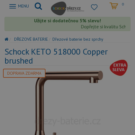
0
Zobrazit
MENU
nabidku
Užijte si dodatečnou 5% slevu!
Dopřejte si kvalitu Schock 
DŘEZOVÉ BATERIE
Dřezové baterie bez sprchy
Schock KETO 518000 Copper
brushed
DOPRAVA ZDARMA