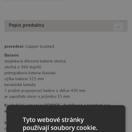
Popis produktu
provedení:
Copper brushed
Baterie:
stojánková dřezová baterie otočná
otočná o 360 stupňů
jednopáková baterie klasická
výška baterie 325 mm
keramické kartuše
2 pružné propojovací hadice o délce 450 mm
je zapotřebí otvor o průměru 35 mm
Kuchyňské armatury SCHOCK - funkčnost a komfort pro
nejvyšší nároky
Tyto webové stránky
Německá značka Schock
v sobě zahrnuje tradici a vývoj trvající
používají soubory cookie.
déle než 80 let. Již od roku 1924, kdy byla založena společnost