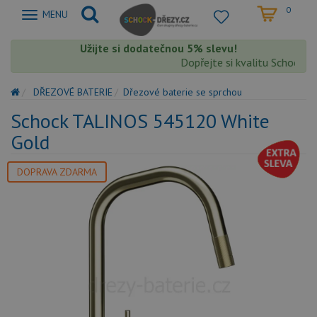
0
Zobrazit
MENU
nabidku
Užijte si dodatečnou 5% slevu!
Dopřejte si kvalitu Schock s 
DŘEZOVÉ BATERIE
Dřezové baterie se sprchou
Schock TALINOS 545120 White
Gold
DOPRAVA ZDARMA