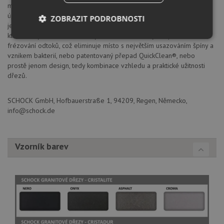
materiály Cristadur® a Cristastone®, ale i třeba trvalá antibakteriální
úprava materiálů díky zapuštěným iontům stříbra. Materiál je ale
ZOBRAZIT PODROBNOSTI
jedna stránka. Firma věnuje velkou pozornost i nejmenším detailům,
které dělají každodenní život jednodušším. Ať už je to přesné
Nezbytně
Výkonové
Soubory
frézování odtoků, což eliminuje místo s největším usazováním špíny a
nutné
soubory
cílení
vznikem bakterií, nebo patentovaný přepad QuickClean®, nebo
soubory
prostě jenom design, tedy kombinace vzhledu a praktické užitnosti
dřezů.
Funkční soubory
Nezařazené
SCHOCK GmbH, Hofbauerstraße 1, 94209, Regen, Německo,
soubory
info@schock.de
Vzorník barev
Nezbytně nutné soubory
Výkonové soubory
Soubory cílení
Funkční soubory
Nezařazené soubory
Nezbytně nutné soubory cookie umožňují základní