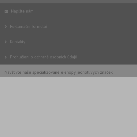
Napište nám
Reklamační formulář
Kontakty
Prohlášení o ochraně osobních údajů
Navštivte naše specializované e-shopy jednotlivých značek: