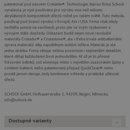
použit
patentovat pod názvem Cristalite®. Technologie, kterou firma Schock
po aktu
vynalezla, je nyní používána pro výrobu více než milionu
zásadách ochrany soukromí společnosti Google
Chrom
vytvář
akrylátových kompozitních dřezů ročně po celém světě. Tuto metodu
další 
používají pod licencí výrobci v Evropě, Asii i USA. Firma však nikdy
cookie
lepivos
nechtěla usnout na vavřínech, proto jde se svým výzkumem a
každou
vývojem stále dopředu. Důkazem budiž nejen nové revoluční
těchto
materiály Cristadur® a Cristastone®, ale i třeba trvalá antibakteriální
lepivos
založe
úprava materiálů díky zapuštěným iontům stříbra. Materiál je ale
trvání 
jedna stránka. Firma věnuje velkou pozornost i nejmenším detailům,
názve
AWSA
které dělají každodenní život jednodušším. Ať už je to přesné
(ALB).
frézování odtoků, což eliminuje místo s největším usazováním špíny a
vznikem bakterií, nebo patentovaný přepad QuickClean®, nebo
CookieScriptConsent
5 měsíců
Tento 
CookieScript
4 týdny
cookie
www.schock-
prostě jenom design, tedy kombinace vzhledu a praktické užitnosti
použív
drezy.cz
dřezů.
služba
Cookie
Script
zapam
SCHOCK GmbH, Hofbauerstraße 1, 94209, Regen, Německo,
předvo
info@schock.de
souhla
soubo
cookie
návště
Je nut
Dostupné varianty
banne
cookie
Cookie