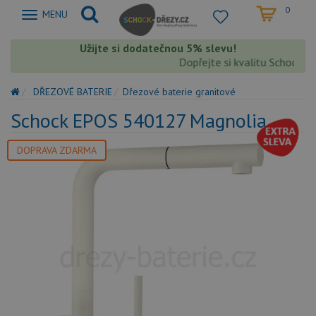
0
Zobrazit
MENU
nabidku
Užijte si dodatečnou 5% slevu!
Dopřejte si kvalitu Schock s e
DŘEZOVÉ BATERIE
Dřezové baterie granitové
Schock EPOS 540127 Magnolia
DOPRAVA ZDARMA