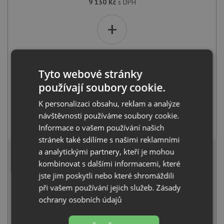
9 130
Kč
s DPH
+
Tyto webové stránky
používají soubory cookie.
K personalizaci obsahu, reklam a analýze
návštěvnosti používáme soubory cookie.
Schock EPOS 540127 Magnolia
Informace o vašem používání našich
6 060
Kč
s DPH
stránek také sdílíme s našimi reklamními
14 430 Kč
a analytickými partnery, kteří je mohou
s DPH
kombinovat s dalšími informacemi, které
Běžná cena:
15 190
Kč
Sleva:
760
Kč
jste jim poskytli nebo které shromáždili
při vašem používání jejich služeb.
Zásady
SKLADEM U VÝROBCE
ochrany osobních údajů
KOUPIT