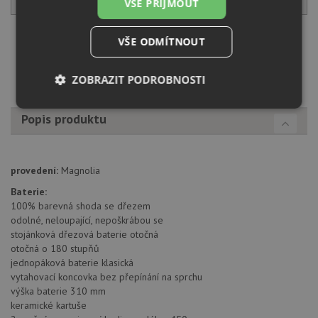
VŠE PŘIJMOUT
Načíst dalších 5 ze zbývajících 21 setů
VŠE ODMÍTNOUT
ZOBRAZIT PODROBNOSTI
Nezbytně
Výkonové
Soubory
Popis produktu
nutné
soubory
cílení
soubory
provedení:
Magnolia
Funkční soubory
Nezařazené
Baterie:
soubory
100% barevná shoda se dřezem
odolné, neloupající, nepoškrábou se
stojánková dřezová baterie otočná
otočná o 180 stupňů
jednopáková baterie klasická
vytahovací koncovka bez přepínání na sprchu
výška baterie 310 mm
Nezbytně nutné soubory
Výkonové soubory
keramické kartuše