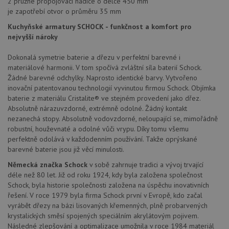
2 pružné propojovací hadice o délce 450 mm
Soubory cílení
Funkční soubory
je zapotřebí otvor o průměru 35 mm
Nezařazené soubory
Kuchyňské armatury SCHOCK - funkčnost a komfort pro
Nezbytně nutné soubory cookie umožňují základní
nejvyšší nároky
funkce webových stránek, jako je přihlášení
uživatele a správa účtu. Webové stránky nelze bez
Dokonalá symetrie baterie a dřezu v perfektní barevné i
nezbytně nutných souborů cookie správně používat.
materiálové harmonii. V tom spočívá zvláštní síla baterií Schock.
Poskytovatel
/
Žádné barevné odchylky. Naprosto identické barvy. Vytvořeno
Název
Vyprší
Popis
Doména
inovační patentovanou technologií vyvinutou firmou Schock. Objímka
udid
.schock-drezy.cz
4 týdny 2
Tento 
baterie z materiálu Cristalite® ve stejném provedení jako dřez.
dny
se pou
Absolutně nárazuvzdorné, extrémně odolné. Žádný kontakt
jedine
nezanechá stopy. Absolutně vodovzdorné, neloupající se, mimořádně
identif
zařízen
robustní, houževnaté a odolné vůči vrypu. Díky tomu všemu
mají př
perfektně odolává v každodenním používání. Takže oprýskané
webov
stránc
barevné baterie jsou již věcí minulosti.
sledov
použív
Německá značka Schock
v sobě zahrnuje tradici a vývoj trvající
zlepšil
déle než 80 let. Již od roku 1924, kdy byla založena společnost
uživat
zkušen
Schock, byla historie společnosti založena na úspěchu inovativních
řešení. V roce 1979 byla firma Schock první v Evropě, kdo začal
AWSALBCORS
1 týden
Pro
Amazon.com Inc.
pokrač
vyrábět dřezy na bázi lisovaných křemenných, plně probarvených
widget-
podpo
mediator.zopim.com
krystalických směsí spojených speciálním akrylátovým pojivem.
lepivos
Následné zlepšování a optimalizace umožnila v roce 1984 materiál
případ