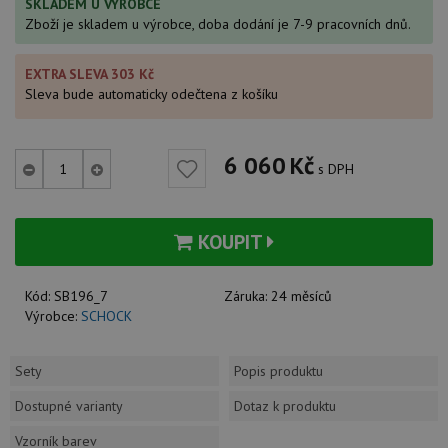
SKLADEM U VÝROBCE
Zboží je skladem u výrobce, doba dodání je 7-9 pracovních dnů.
EXTRA SLEVA 303 Kč
Sleva bude automaticky odečtena z košíku
6 060
Kč
s DPH
KOUPIT
Kód:
SB196_7
Záruka:
24 měsíců
Výrobce:
SCHOCK
Sety
Popis produktu
Dostupné varianty
Dotaz k produktu
Vzorník barev