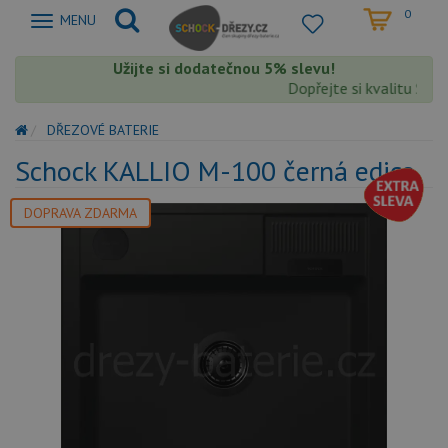
0
Zobrazit
MENU
nabidku
Užijte si dodatečnou 5% slevu!
Dopřejte si kvalitu Scho
DŘEZOVÉ BATERIE
Schock KALLIO M-100 černá edice
DOPRAVA ZDARMA