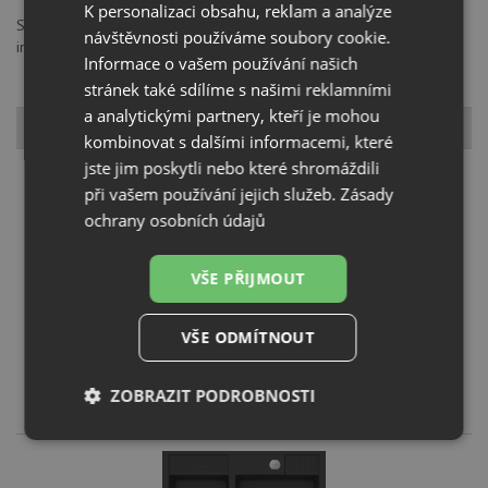
K personalizaci obsahu, reklam a analýze
SCHOCK GmbH, Hofbauerstraße 1, 94209, Regen, Německo,
návštěvnosti používáme soubory cookie.
info@schock.de
Informace o vašem používání našich
stránek také sdílíme s našimi reklamními
a analytickými partnery, kteří je mohou
Dostupné varianty
kombinovat s dalšími informacemi, které
jste jim poskytli nebo které shromáždili
při vašem používání jejich služeb.
Zásady
ochrany osobních údajů
VŠE PŘIJMOUT
Schock KALLIO M-175 Ivy
VŠE ODMÍTNOUT
KOUPIT
ZOBRAZIT PODROBNOSTI
29 870
Kč
Nezbytně
Výkonové
Soubory
nutné
soubory
cílení
soubory