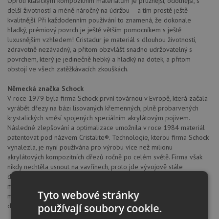
Oproti klasickým kompozitním materiálům je pružnější, odolnější, s
delší životností a méně náročný na údržbu – a tím prostě ještě
kvalitnější. Při každodenním používání to znamená, že dokonale
hladký, prémiový povrch je ještě větším pomocníkem s ještě
luxusnějším vzhledem! Cristadur je materiál s dlouhou životností,
zdravotně nezávadný, a přitom obzvlášť snadno udržovatelný s
povrchem, který je jedinečně hebký a hladký na dotek, a přitom
obstojí ve všech zatěžkávacích zkouškách.
Německá značka Schock
V roce 1979 byla firma Schock první továrnou v Evropě, která začala
vyrábět dřezy na bázi lisovaných křemenných, plně probarvených
krystalických směsí spojených speciálním akrylátovým pojivem.
Následné zlepšování a optimalizace umožnila v roce 1984 materiál
patentovat pod názvem Cristalite®. Technologie, kterou firma Schock
vynalezla, je nyní používána pro výrobu více než milionu
akrylátových kompozitních dřezů ročně po celém světě. Firma však
nikdy nechtěla usnout na vavřínech, proto jde vývojově stále
dopředu. Důkazem je nejen nový revoluční materiál Cristadur®, který
má absolutně nejlepší mechanické vlastnosti ze všech srovnatelných
Tyto webové stránky
materiálů na trhu, ale i třeba trvalá antibakteriální úprava materiálů
používají soubory cookie.
díky zapuštěným iontům stříbra.