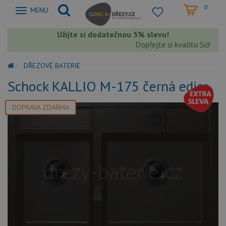
0
Zobrazit
MENU
nabidku
Užijte si dodatečnou 5% slevu!
Dopřejte si kvalitu Schock 
DŘEZOVÉ BATERIE
Schock KALLIO M-175 černá edice
DOPRAVA ZDARMA