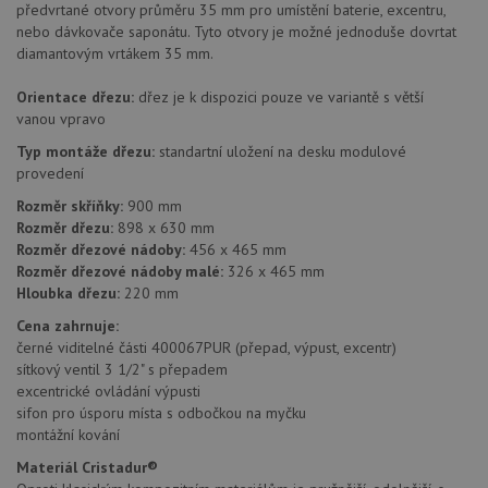
předvrtané otvory průměru 35 mm pro umístění baterie, excentru,
nebo dávkovače saponátu. Tyto otvory je možné jednoduše dovrtat
diamantovým vrtákem 35 mm.
Orientace dřezu:
dřez je k dispozici pouze ve variantě s větší
vanou vpravo
Typ montáže dřezu:
standartní uložení na desku modulové
provedení
Rozměr skříňky:
900 mm
Rozměr dřezu:
898 x 630 mm
Rozměr dřezové nádoby:
456 x 465 mm
Rozměr dřezové nádoby malé:
326 x 465 mm
Hloubka dřezu:
220 mm
Cena zahrnuje:
černé viditelné části 400067PUR (přepad, výpust, excentr)
sítkový ventil 3 1/2" s přepadem
excentrické ovládání výpusti
sifon pro úsporu místa s odbočkou na myčku
montážní kování
Materiál Cristadur®