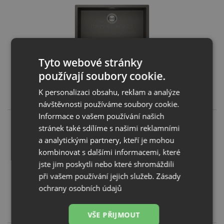
Schock KAIA N-100XL U Silverstone
Tyto webové stránky
používají soubory cookie.
KOUPIT
K personalizaci obsahu, reklam a analýze
11 210
Kč
návštěvnosti používáme soubory cookie.
Informace o vašem používání našich
stránek také sdílíme s našimi reklamními
a analytickými partnery, kteří je mohou
kombinovat s dalšími informacemi, které
jste jim poskytli nebo které shromáždili
Schock KAIA N-100XL U Magma
při vašem používání jejich služeb.
Zásady
ochrany osobních údajů
KOUPIT
11 210
Kč
VŠE PŘIJMOUT