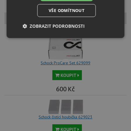
VŠE ODMÍTNOUT
K tomuto produktu můžete dokoupit
ZOBRAZIT PODROBNOSTI
Nezbytně
Výkonové
Soubory
nutné
soubory
cílení
soubory
Schock ProCare Set 629099
Funkční soubory
Nezařazené
KOUPIT
soubory
600
Kč
Nezbytně nutné soubory
Výkonové soubory
Schock čistící houbička 629023
Soubory cílení
Funkční soubory
KOUPIT