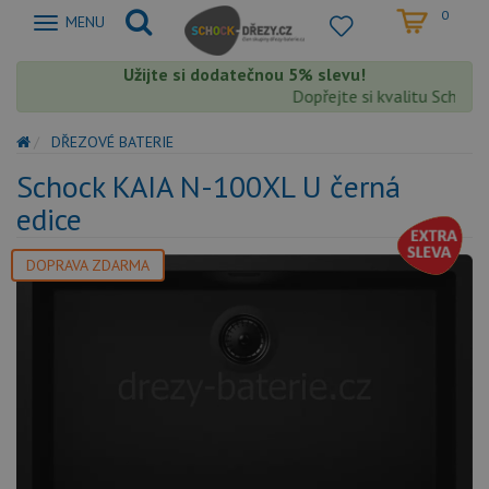
0
Zobrazit
MENU
nabidku
Užijte si dodatečnou 5% slevu!
Dopřejte si kvalitu Schock s
DŘEZOVÉ BATERIE
Schock KAIA N-100XL U černá
edice
DOPRAVA ZDARMA