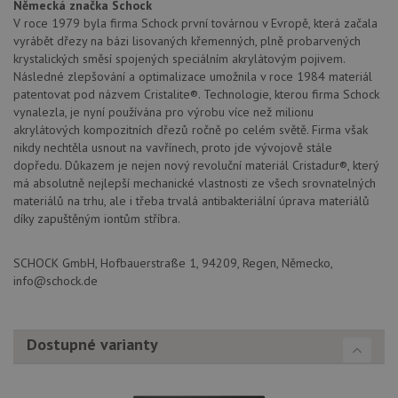
Německá značka Schock
V roce 1979 byla firma Schock první továrnou v Evropě, která začala
vyrábět dřezy na bázi lisovaných křemenných, plně probarvených
krystalických směsí spojených speciálním akrylátovým pojivem.
Následné zlepšování a optimalizace umožnila v roce 1984 materiál
patentovat pod názvem Cristalite®. Technologie, kterou firma Schock
vynalezla, je nyní používána pro výrobu více než milionu
akrylátových kompozitních dřezů ročně po celém světě. Firma však
nikdy nechtěla usnout na vavřínech, proto jde vývojově stále
dopředu. Důkazem je nejen nový revoluční materiál Cristadur®, který
má absolutně nejlepší mechanické vlastnosti ze všech srovnatelných
materiálů na trhu, ale i třeba trvalá antibakteriální úprava materiálů
díky zapuštěným iontům stříbra.
SCHOCK GmbH, Hofbauerstraße 1, 94209, Regen, Německo,
info@schock.de
Dostupné varianty