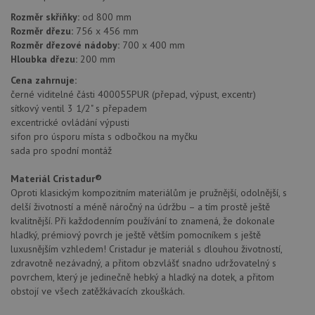
Rozměr skříňky:
od 800 mm
Rozměr dřezu:
756 x 456 mm
Rozměr dřezové nádoby:
700 x 400 mm
Hloubka dřezu:
200 mm
Cena zahrnuje:
černé viditelné části 400055PUR (přepad, výpust, excentr)
sítkový ventil 3 1/2" s přepadem
excentrické ovládání výpusti
sifon pro úsporu místa s odbočkou na myčku
sada pro spodní montáž
Materiál Cristadur®
Oproti klasickým kompozitním materiálům je pružnější, odolnější, s
delší životností a méně náročný na údržbu – a tím prostě ještě
kvalitnější. Při každodenním používání to znamená, že dokonale
hladký, prémiový povrch je ještě větším pomocníkem s ještě
luxusnějším vzhledem! Cristadur je materiál s dlouhou životností,
zdravotně nezávadný, a přitom obzvlášť snadno udržovatelný s
povrchem, který je jedinečně hebký a hladký na dotek, a přitom
obstojí ve všech zatěžkávacích zkouškách.