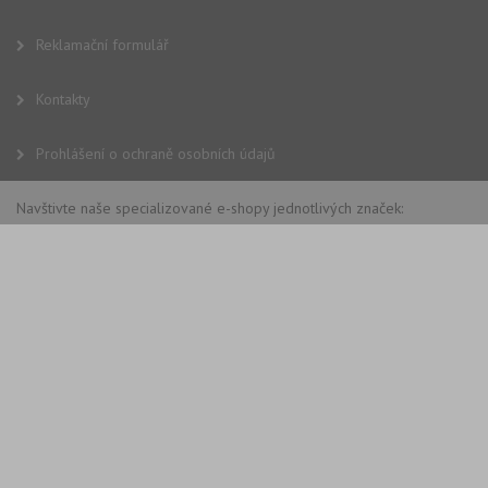
Reklamační formulář
Kontakty
Prohlášení o ochraně osobních údajů
Navštivte naše specializované e-shopy jednotlivých značek: