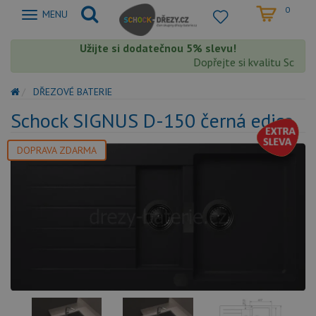
0
Zobrazit
MENU
nabidku
Užijte si dodatečnou 5% slevu!
Dopřejte si kvalitu Schock 
DŘEZOVÉ BATERIE
Schock SIGNUS D-150 černá edice
DOPRAVA ZDARMA