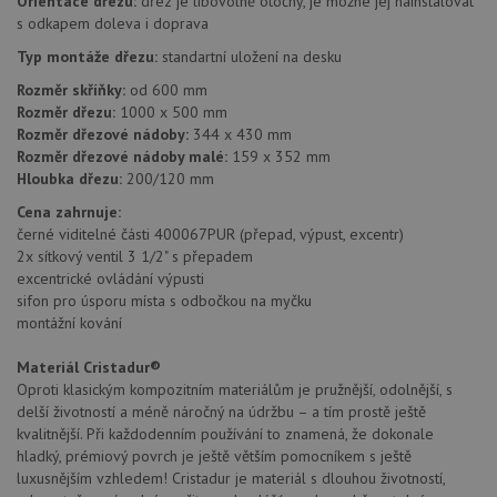
Orientace dřezu:
dřez je libovolně otočný, je možné jej nainstalovat
s odkapem doleva i doprava
Typ montáže dřezu:
standartní uložení na desku
Rozměr skříňky:
od 600 mm
Rozměr dřezu:
1000 x 500 mm
Rozměr dřezové nádoby:
344 x 430 mm
Rozměr dřezové nádoby malé:
159 x 352 mm
Hloubka dřezu:
200/120 mm
Cena zahrnuje:
černé viditelné části 400067PUR (přepad, výpust, excentr)
2x sítkový ventil 3 1/2" s přepadem
excentrické ovládání výpusti
sifon pro úsporu místa s odbočkou na myčku
montážní kování
Materiál Cristadur®
Oproti klasickým kompozitním materiálům je pružnější, odolnější, s
delší životností a méně náročný na údržbu – a tím prostě ještě
kvalitnější. Při každodenním používání to znamená, že dokonale
hladký, prémiový povrch je ještě větším pomocníkem s ještě
luxusnějším vzhledem! Cristadur je materiál s dlouhou životností,