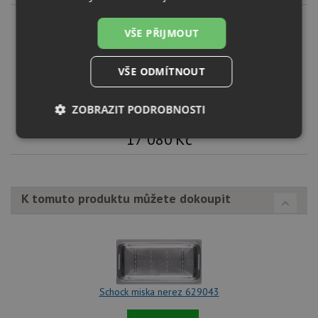
VŠE PŘIJMOUT
VŠE ODMÍTNOUT
Schock SIGNUS D-150 Silverstone
KOUPIT
ZOBRAZIT PODROBNOSTI
17 080
Kč
Nezbytně
Výkonové
Soubory
nutné
soubory
cílení
soubory
K tomuto produktu můžete dokoupit
Funkční soubory
Nezařazené
soubory
Schock miska nerez 629043