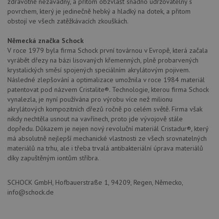
zdravotně nezávadný, a přitom obzvlášť snadno udržovatelný s
povrchem, který je jedinečně hebký a hladký na dotek, a přitom
obstojí ve všech zatěžkávacích zkouškách.
Německá značka Schock
V roce 1979 byla firma Schock první továrnou v Evropě, která začala
vyrábět dřezy na bázi lisovaných křemenných, plně probarvených
krystalických směsí spojených speciálním akrylátovým pojivem.
Následné zlepšování a optimalizace umožnila v roce 1984 materiál
patentovat pod názvem Cristalite®. Technologie, kterou firma Schock
vynalezla, je nyní používána pro výrobu více než milionu
akrylátových kompozitních dřezů ročně po celém světě. Firma však
nikdy nechtěla usnout na vavřínech, proto jde vývojově stále
dopředu. Důkazem je nejen nový revoluční materiál Cristadur®, který
má absolutně nejlepší mechanické vlastnosti ze všech srovnatelných
materiálů na trhu, ale i třeba trvalá antibakteriální úprava materiálů
díky zapuštěným iontům stříbra.
SCHOCK GmbH, Hofbauerstraße 1, 94209, Regen, Německo,
info@schock.de