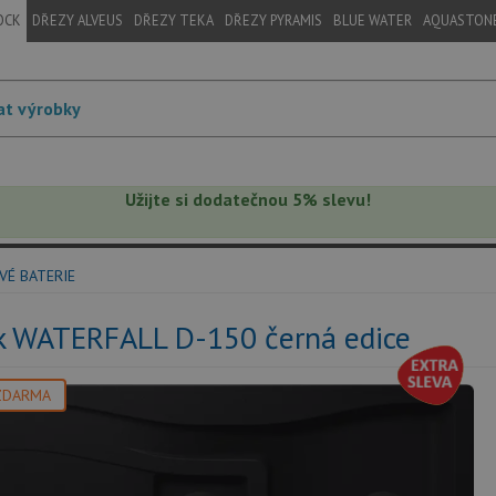
OCK
DŘEZY ALVEUS
DŘEZY TEKA
DŘEZY PYRAMIS
BLUE WATER
AQUASTON
Užijte si dodatečnou 5% slevu!
VÉ BATERIE
k WATERFALL D-150 černá edice
ZDARMA