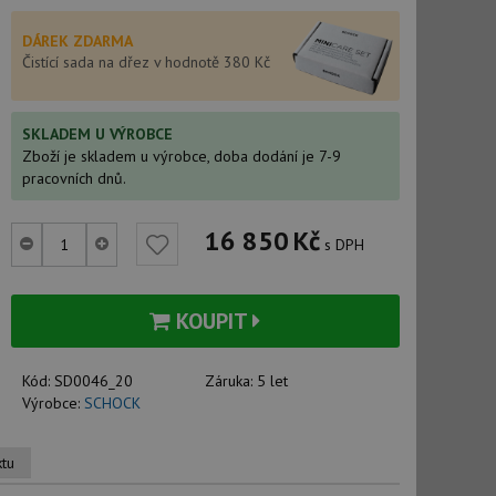
DÁREK ZDARMA
Čistící sada na dřez v hodnotě 380 Kč
SKLADEM U VÝROBCE
Zboží je skladem u výrobce, doba dodání je 7-9
pracovních dnů.
16 850
Kč
s DPH
KOUPIT
Kód:
SD0046_20
Záruka:
5 let
Výrobce:
SCHOCK
ktu