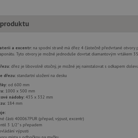
 produktu
aterii a excentr:
na spodní straně má dřez 4 částečně předvrtané otvory 
aponátu. Tyto otvory je možné jednoduše dovrtat diamantovým vrtákem 3
řezu:
dřez je libovolně otočný, je možné jej nainstalovat s odkapem dolev
e dřezu:
standartní uložení na desku
ňky:
od 600 mm
u:
1000 x 500 mm
zové nádoby:
435 x 332 mm
zu:
184 mm
je:
lné části 400067PUR (přepad, výpust, excentr)
entil 3 1/2" s přepadem
ovládání výpusti
poru místa s odbočkou na myčku