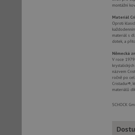
montážní kov
Materiál C
Oproti klasic
každodenním 
materiál s d
dotek, a při
Německá zn
V roce 1979 
krystalickýc
názvem Crist
ročně po cel
Cristadur®, 
materiálů dí
SCHOCK GmbH
Dostu