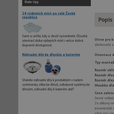
Naše tipy
24 výdejních míst po celé České
republice
Popis
Sami si určíte, kdy si zboží vyzvednete. Dlouhá
Otvor pro b
otevírací doba výdejních míst i velice dobrá
dávkovače s
dopravní dostupnost.
Náhradní díly ke dřezům a bateriím
Orientace d
Typ montáž
Rozměr skří
Rozměr dřez
Sháníte náhradní díly k produktům v našem
Rozměr dře
sortimentu, sítka ke dřezů, odtokové systémy ke
Hloubka dře
dřezům, náhradní díly k bateriím atd?
Cena zahrnu
černé vidite
2x sítkový v
excentrické 
sifon pro ús