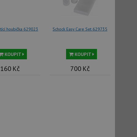
tics - což je
oogle. Tento soubor
uhlasu uživatele a
ím náhodně
ebem. Zaznamenává
stící houbička 629023
Schock Easy Care Set 629735
í každého požadavku
zásadami ochrany
relacích a
 že jejich
respektovány.
vu relace.
KOUPIT
KOUPIT
t Doubleclick a
vatel používá
ou koncový uživatel
160
Kč
700
Kč
ebu.
, ale pokud je
e pravděpodobně
, ale pokud je
e pravděpodobně
t DoubleClick
stila, zda prohlížeč
okie.
ke sledování