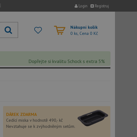
E
Login
Registruj
Nákupní košík
0 ks, Cena
0 Kč
Dopřejte si kvalitu Schock s extra 5% slevou – sleva se 
DÁREK ZDARMA
Cedící miska v hodnotě 490,- kč
Nevztahuje se k zvýhodněným setům.