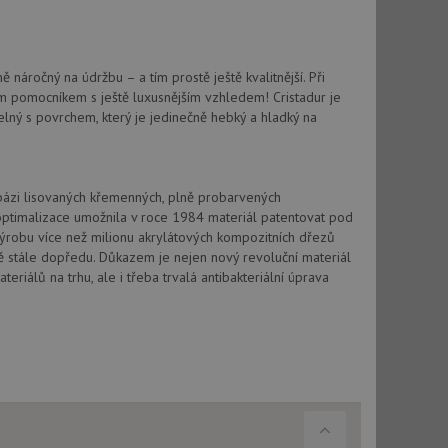
 náročný na údržbu – a tím prostě ještě kvalitnější. Při
m pomocníkem s ještě luxusnějším vzhledem! Cristadur je
elný s povrchem, který je jedinečně hebký a hladký na
 bázi lisovaných křemenných, plně probarvených
optimalizace umožnila v roce 1984 materiál patentovat pod
výrobu více než milionu akrylátových kompozitních dřezů
vě stále dopředu. Důkazem je nejen nový revoluční materiál
riálů na trhu, ale i třeba trvalá antibakteriální úprava