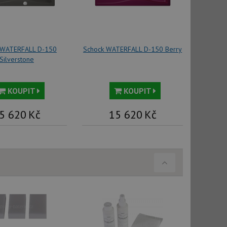
řazené soubory
 správa účtu. Webové
 WATERFALL D-150
Schock WATERFALL D-150 Berry
Silverstone
ci zařízení, která
KOUPIT
KOUPIT
používání a zlepšila
5 620
Kč
15 620
Kč
použití CORS po
 cookie lepivosti
ch na trvání s
cript.com k
y cookie
okie-Script.com