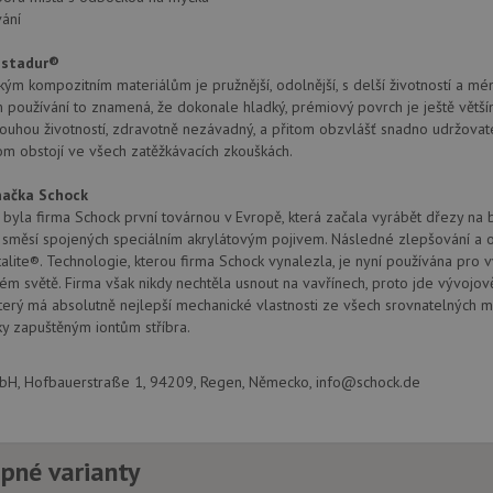
ání
ristadur®
kým kompozitním materiálům je pružnější, odolnější, s delší životností a méně
používání to znamená, že dokonale hladký, prémiový povrch je ještě větší
louhou životností, zdravotně nezávadný, a přitom obzvlášť snadno udržovat
tom obstojí ve všech zatěžkávacích zkouškách.
ačka Schock
byla firma Schock první továrnou v Evropě, která začala vyrábět dřezy na
h směsí spojených speciálním akrylátovým pojivem. Následné zlepšování a 
alite®. Technologie, kterou firma Schock vynalezla, je nyní používána pro 
ém světě. Firma však nikdy nechtěla usnout na vavřínech, proto jde vývojo
který má absolutně nejlepší mechanické vlastnosti ze všech srovnatelných mate
ky zapuštěným iontům stříbra.
, Hofbauerstraße 1, 94209, Regen, Německo, info@schock.de
pné varianty