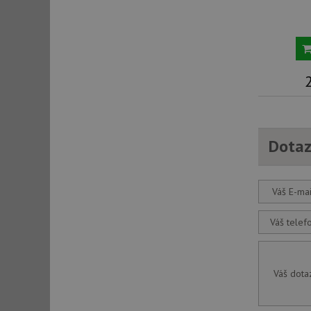
_gcl_au
__Secure-ROLLOU
VISITOR_INFO1_LIV
Dotaz
Váš E-mai
Váš telef
Váš dota