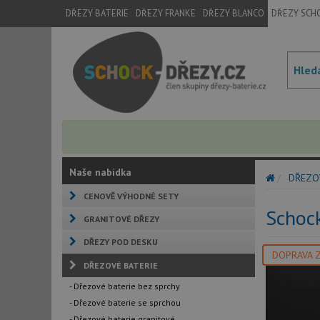
DŘEZY BATERIE
DŘEZY FRANKE
DŘEZY BLANCO
DŘEZY SCH
Naše nabídka
DŘEZO
CENOVĚ VÝHODNÉ SETY
Schoc
GRANITOVÉ DŘEZY
DŘEZY POD DESKU
DOPRAVA 
DŘEZOVÉ BATERIE
- Dřezové baterie bez sprchy
- Dřezové baterie se sprchou
- Dřezové baterie granitové