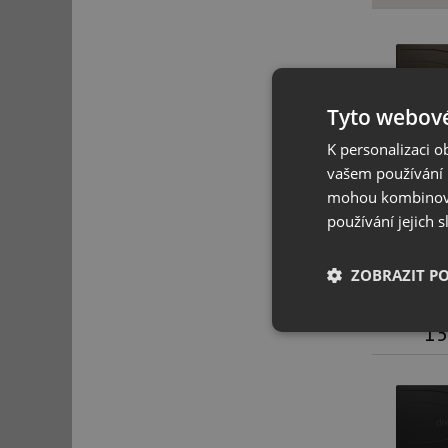
Tyto webové
K personalizaci 
vašem používání n
mohou kombinovat
Schock 
používání jejich 
ZOBRAZIT P
15
Nezbytně nutn
soubory