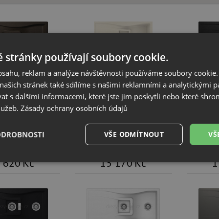
 stránky používají soubory cookie.
obsahu, reklam a analýze návštěvnosti používáme soubory cookie.
ašich stránek také sdílíme s našimi reklamními a analytickými par
 s dalšími informacemi, které jste jim poskytli nebo které shro
WATERFALL D-150
Schock WATERFALL D-150
Schock
služeb.
Zásady ochrany osobních údajů
Bronze
Magnolia
ODROBNOSTI
VŠE ODMÍTNOUT
VŠ
KOUPIT
KOUPIT
 620
Kč
15 170
Kč
1
é
Výkonové
Soubory cílení
Funkční soubory
soubory