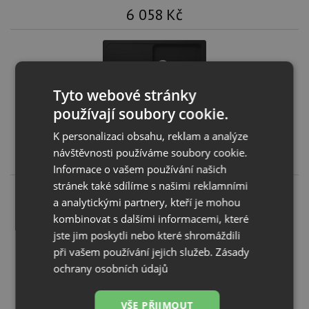
6 058
Kč
Tyto webové stránky
Schock FORMHAUS D-100L Onyx
používají soubory cookie.
KOUPIT
K personalizaci obsahu, reklam a analýze
návštěvnosti používáme soubory cookie.
6 058
Kč
Informace o vašem používání našich
stránek také sdílíme s našimi reklamními
a analytickými partnery, kteří je mohou
kombinovat s dalšími informacemi, které
jste jim poskytli nebo které shromáždili
Schock FORMHAUS D-100L Asphalt
při vašem používání jejich služeb.
Zásady
ochrany osobních údajů
KOUPIT
6 058
Kč
VŠE PŘIJMOUT