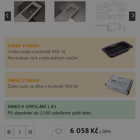
‹
›
DÁREK ZDARMA
Cedící miska v hodnotě 490,- kč
Nevztahuje se k zvýhodněným setům.
DÁREK ZDARMA
Čistící sada na dřez v hodnotě 380 Kč
IHNED K ODESLÁNÍ 1 KS
Při objednání do 12:00 odešleme ještě dnes.
6 058
Kč
s DPH