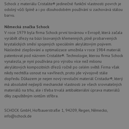
Schock z materiálu Cristalite® jedinečné funkční vlastnosti: povrch je
odolný vůči špíně a i po dlouhodobém používání si zachovává stálou
barvu.
Německá značka Schock
V roce 1979 byla firma Schock první továrnou v Evropě, která začala
vyrábět dřezy na bázi lisovaných křemenných, plně probarvených
krystalických směsí spojených speciálním akrylátovým pojivem.
Následné zlepšování a optimalizace umožnila v roce 1984 materiál
patentovat pod názvem Cristalite®. Technologie, kterou firma Schock
vynalezla, je nyní používána pro výrobu více než milionu
akrylátových kompozitních dřezů ročně po celém světě. Firma však
nikdy nechtěla usnout na vavřínech, proto jde vývojově stále
dopředu. Důkazem je nejen nový revoluční materiál Cristadur®, který
má absolutně nejlepší mechanické vlastnosti ze všech srovnatelných
materiálů na trhu, ale i třeba trvalá antibakteriální úprava materiálů
díky zapuštěným iontům stříbra.
SCHOCK GmbH, Hofbauerstraße 1, 94209, Regen, Německo,
info@schock.de