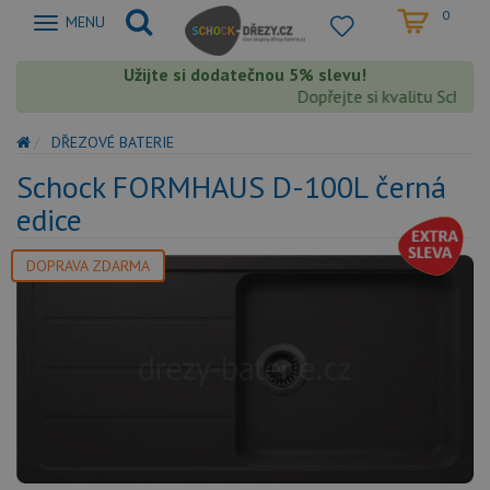
0
Zobrazit
MENU
nabidku
Užijte si dodatečnou 5% slevu!
Dopřejte si kvalitu Schock 
DŘEZOVÉ BATERIE
Schock FORMHAUS D-100L černá
edice
DOPRAVA ZDARMA