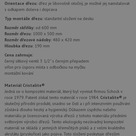
Orientace dřezu:
dřez je libovolně otočný, je možné jej nainstalovat
s odkapem doleva i doprava
Typ montáže dřezu:
standartní uložení na desku
Rozměr skříňky:
od 600 mm
Rozměr dřezu:
1000 x 500 mm
Rozměr dřezové nádoby:
480 x 420 mm
Hloubka dřezu:
190 mm
Cena zahrnuje:
černý sítkový ventil 3 1/2" s černým přepadem
sifon pro úsporu místa s odbočkou na myčku
montážní kování
Materiál Cristalite®
Jedná se o kompozitní materiál, který byl vyvinut firmou Schock v
roce 1979. Patent získal tento materiál v roce 1984.
Cristalite®
je
skutečný přírodní produkt, snadno se čistí a i při intenzivním používání
zůstává dlouho hezký a hygienický. Důkazem úspěchu našeho
materiálu je licencovaná výroba dřezů z tohoto materiálu předními
světovými výrobci dřezů. Tento ekologicky nezávadný kompozitní
materiál se skládá z jemných křemičitých písků a z velmi kvalitního
akrylátu (pryskyřice) jako pojiva. Toto složení poskytuje dřezům