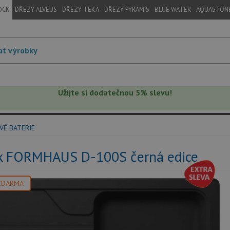
OCK
DŘEZY ALVEUS
DŘEZY TEKA
DŘEZY PYRAMIS
BLUE WATER
AQUASTON
Užijte si dodatečnou 5% slevu!
VÉ BATERIE
k FORMHAUS D-100S černá edice
ZDARMA