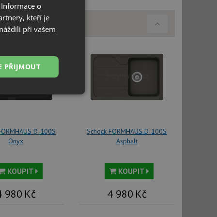
 Informace o
tnery, kteří je
máždili při vašem
E PŘIJMOUT
Nezařazené
soubory
 FORMHAUS D-100S
Schock FORMHAUS D-100S
Onyx
Asphalt
KOUPIT
KOUPIT
řazené soubory
 správa účtu. Webové
4 980
Kč
4 980
Kč