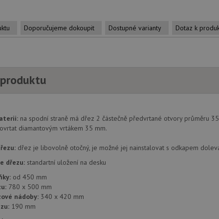
uktu
Doporučujeme dokoupit
Dostupné varianty
Dotaz k produ
 produktu
aterii:
na spodní straně má dřez 2 částečně předvrtané otvory průměru 35 
ovrtat diamantovým vrtákem 35 mm.
řezu:
dřez je libovolně otočný, je možné jej nainstalovat s odkapem dolev
e dřezu:
standartní uložení na desku
ňky:
od 450 mm
u:
780 x 500 mm
zové nádoby:
340 x 420 mm
zu:
190 mm