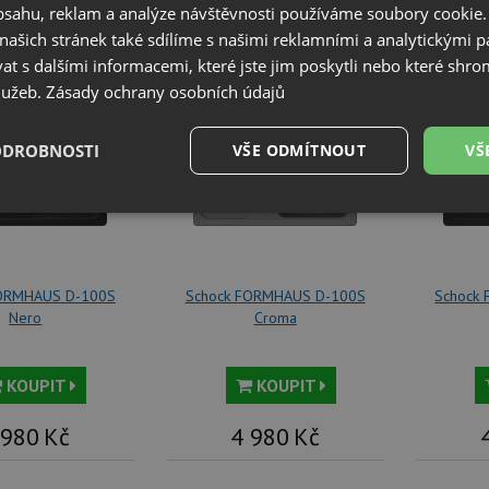
obsahu, reklam a analýze návštěvnosti používáme soubory cookie.
ašich stránek také sdílíme s našimi reklamními a analytickými par
pné varianty
 s dalšími informacemi, které jste jim poskytli nebo které shro
služeb.
Zásady ochrany osobních údajů
ODROBNOSTI
VŠE ODMÍTNOUT
VŠ
é
Výkonové
Soubory cílení
Funkční soubory
soubory
FORMHAUS D-100S
Schock FORMHAUS D-100S
Schock
Nero
Croma
KOUPIT
KOUPIT
é soubory
Výkonové soubory
Soubory cílení
Funkční soubory
Neza
ry cookie umožňují základní funkce webových stránek, jako je přihlášení uživatele a
 980
Kč
4 980
Kč
zbytně nutných souborů cookie správně používat.
Poskytovatel
/
Vyprší
Popis