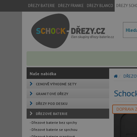
DŘEZY BATERIE
DŘEZY FRANKE
DŘEZY BLANCO
DŘEZY SCH
Naše nabídka
DŘEZO
CENOVĚ VÝHODNÉ SETY
Schoc
GRANITOVÉ DŘEZY
DŘEZY POD DESKU
DOPRAVA 
DŘEZOVÉ BATERIE
- Dřezové baterie bez sprchy
- Dřezové baterie se sprchou
- Dřezové baterie granitové