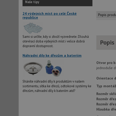
Naše tipy
24 výdejních míst po celé České
Popis prod
republice
Sami si určíte, kdy si zboží vyzvednete. Dlouhá
Popis
otevírací doba výdejních míst i velice dobrá
dopravní dostupnost.
Náhradní díly ke dřezům a bateriím
Otvor pro b
jednoduše d
Orientace d
Sháníte náhradní díly k produktům v našem
Typ montáž
sortimentu, sítka ke dřezů, odtokové systémy ke
dřezům, náhradní díly k bateriím atd?
Rozměr skří
Rozměr dřez
Rozměr dře
Hloubka dře