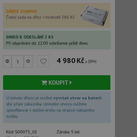
DÁREK ZDARMA
Čistící sada na dřez v hodnotě 380 Kč
IHNED K ODESLÁNÍ 2 KS
Při objednání do 12:00 odešleme ještě dnes.
4 980
Kč
s DPH
KOUPIT
U tohoto dřezu je možné
vyvrtat otvor na baterii
dle přání zákazníka. Umístění otvoru můžete
specifikovat v dalším kroku na stránce nákupního
košíku.
Kód:
SD0075_10
Záruka:
5 let