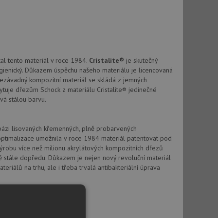
kal tento materiál v roce 1984.
Cristalite®
je skutečný
hygienický. Důkazem úspěchu našeho materiálu je licencovaná
nezávadný kompozitní materiál se skládá z jemných
skytuje dřezům Schock z materiálu Cristalite® jedinečné
vá stálou barvu.
 bázi lisovaných křemenných, plně probarvených
optimalizace umožnila v roce 1984 materiál patentovat pod
výrobu více než milionu akrylátových kompozitních dřezů
vě stále dopředu. Důkazem je nejen nový revoluční materiál
riálů na trhu, ale i třeba trvalá antibakteriální úprava