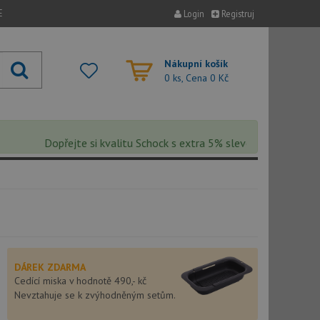
E
Login
Registruj
Nákupní košík
0 ks, Cena
0 Kč
Dopřejte si kvalitu Schock s extra 5% slevou – sleva se autom
DÁREK ZDARMA
Cedící miska v hodnotě 490,- kč
Nevztahuje se k zvýhodněným setům.