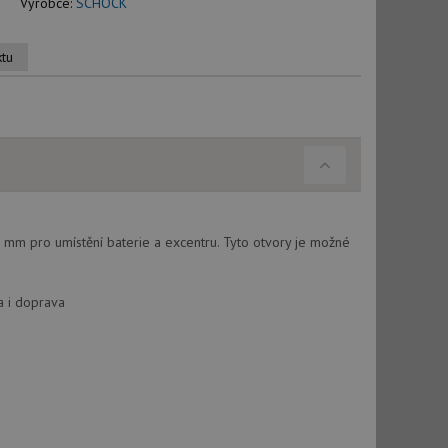
Výrobce:
SCHOCK
ktu
mm pro umístění baterie a excentru. Tyto otvory je možné
a i doprava