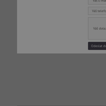
Váš E-mai
Váš telef
Váš dota
Odeslat d