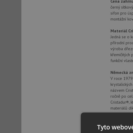
Cena zahrnu
černý sítkov
sifon pro ús
montážní kov
Materiál Cr
Jedná se o k
přírodní pro
výroba dřezů
křemičitých 
funkční vlas
Německá zn
V roce 1979 
krystalickýc
názvem Crist
ročně po cel
Cristadur®, 
materiálů dí
SCHOCK GmbH
Tyto webové