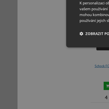
K personalizaci 
vašem používání n
Dostu
mohou kombinovat
používání jejich 
ZOBRAZIT P
Nezbytně nutn
soubory
Schock 
Nezbytně nutn
Nezbytně nutné soubo
4
stránky nelze bez ne
Název