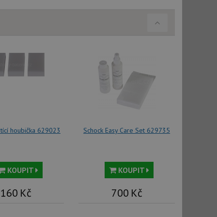
ci zařízení, která
používání a zlepšila
použití CORS po
 cookie lepivosti
ch na trvání s
cript.com k
y cookie
okie-Script.com
stící houbička 629023
Schock Easy Care Set 629735
KOUPIT
KOUPIT
tics - což je
oogle. Tento soubor
uhlasu uživatele a
160
Kč
700
Kč
ím náhodně
ebem. Zaznamenává
í každého požadavku
zásadami ochrany
relacích a
 že jejich
respektovány.