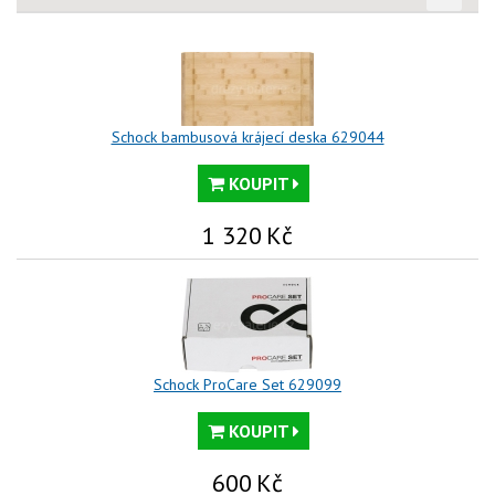
Schock bambusová krájecí deska 629044
KOUPIT
1 320
Kč
Schock ProCare Set 629099
KOUPIT
600
Kč