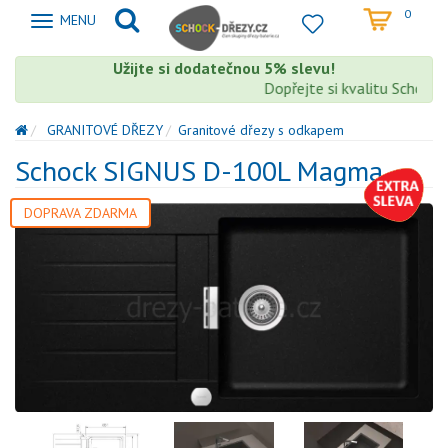
0
Zobrazit
MENU
nabidku
Užijte si dodatečnou 5% slevu!
Dopřejte si kvalitu Schock s 
GRANITOVÉ DŘEZY
Granitové dřezy s odkapem
Schock SIGNUS D-100L Magma
DOPRAVA ZDARMA