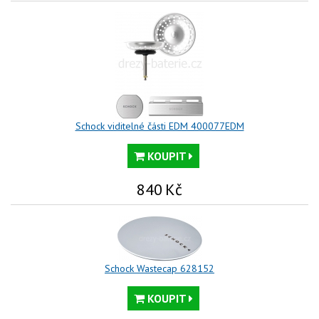
Schock viditelné části EDM 400077EDM
KOUPIT
840
Kč
Schock Wastecap 628152
KOUPIT