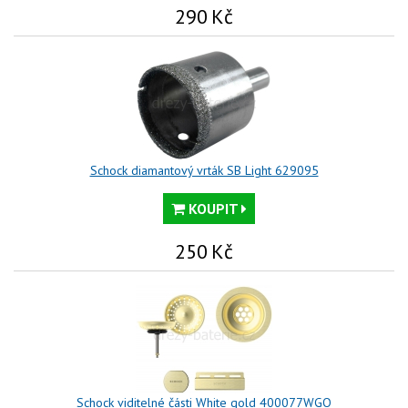
290
Kč
Schock diamantový vrták SB Light 629095
KOUPIT
250
Kč
Schock viditelné části White gold 400077WGO