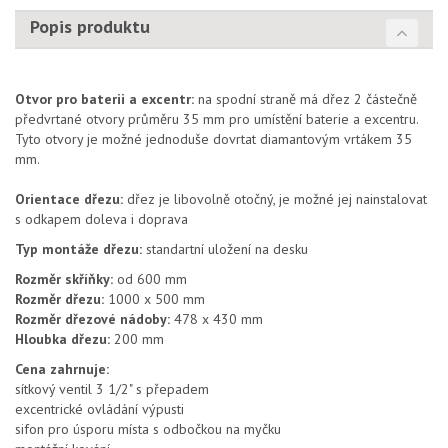
Popis produktu
Otvor pro baterii a excentr:
na spodní straně má dřez 2 částečně
předvrtané otvory průměru 35 mm pro umístění baterie a excentru.
Tyto otvory je možné jednoduše dovrtat diamantovým vrtákem 35
mm.
Orientace dřezu:
dřez je libovolně otočný, je možné jej nainstalovat
s odkapem doleva i doprava
Typ montáže dřezu:
standartní uložení na desku
Rozměr skříňky:
od 600 mm
Rozměr dřezu:
1000 x 500 mm
Rozměr dřezové nádoby:
478 x 430 mm
Hloubka dřezu:
200 mm
Cena zahrnuje:
sítkový ventil 3 1/2" s přepadem
excentrické ovládání výpusti
sifon pro úsporu místa s odbočkou na myčku