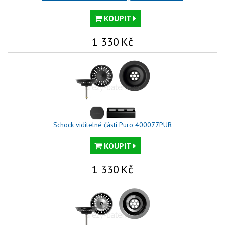
KOUPIT
1 330
Kč
Schock viditelné části Puro 400077PUR
KOUPIT
1 330
Kč