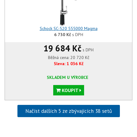
Schock SC-520 555000 Magma
6 730
Kč
s DPH
19 684 Kč
s DPH
Běžná cena:
20 720
Kč
Sleva:
1 036
Kč
SKLADEM U VÝROBCE
KOUPIT
Načíst dalších 5 ze zbývajících 38 setů