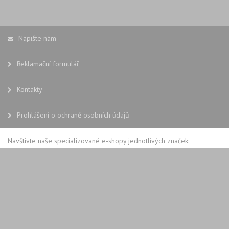
Napište nám
Reklamační formulář
Kontakty
Prohlášení o ochraně osobních údajů
Navštivte naše specializované e-shopy jednotlivých značek: