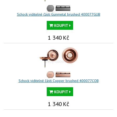
Schock viditelné části Gunmetal brushed 400077GUB
KOUPIT
1 340
Kč
Schock viditelné části Copper brushed 400077COB
KOUPIT
1 340
Kč