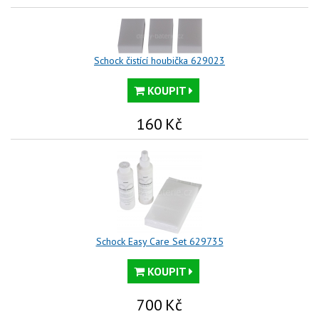
Schock čistící houbička 629023
KOUPIT
160
Kč
Schock Easy Care Set 629735
KOUPIT
700
Kč