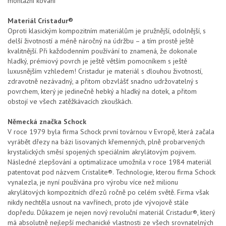
montážní kování
Materiál Cristadur®
Oproti klasickým kompozitním materiálům je pružnější, odolnější, s
delší životností a méně náročný na údržbu – a tím prostě ještě
kvalitnější. Při každodenním používání to znamená, že dokonale
hladký, prémiový povrch je ještě větším pomocníkem s ještě
luxusnějším vzhledem! Cristadur je materiál s dlouhou životností,
zdravotně nezávadný, a přitom obzvlášť snadno udržovatelný s
povrchem, který je jedinečně hebký a hladký na dotek, a přitom
obstojí ve všech zatěžkávacích zkouškách.
Německá značka Schock
V roce 1979 byla firma Schock první továrnou v Evropě, která začala
vyrábět dřezy na bázi lisovaných křemenných, plně probarvených
krystalických směsí spojených speciálním akrylátovým pojivem.
Následné zlepšování a optimalizace umožnila v roce 1984 materiál
patentovat pod názvem Cristalite®. Technologie, kterou firma Schock
vynalezla, je nyní používána pro výrobu více než milionu
akrylátových kompozitních dřezů ročně po celém světě. Firma však
nikdy nechtěla usnout na vavřínech, proto jde vývojově stále
dopředu. Důkazem je nejen nový revoluční materiál Cristadur®, který
má absolutně nejlepší mechanické vlastnosti ze všech srovnatelných