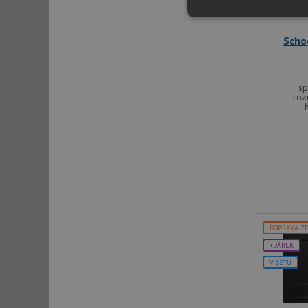
Nezbytně nutn
soubory
Scho
sp
roz
Nezbytně nutn
Nezbytně nutné soubo
stránky nelze bez ne
Název
udid
DOPRAVA Z
+DÁREK
AWSALBCORS
V SETU
CookieScriptConse