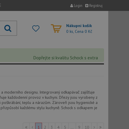
E
Login
Registruj
Nákupní košík
0 ks, Cena
0 Kč
Dopřejte si kvalitu Schock s extra 5% slevou – sleva
i a moderního designu. Integrovaný odkapávač zajišťuje
uje každodenní provoz v kuchyni. Dřezy jsou vyrobeny z
či poškrábání, teplu a nárazům. Zároveň jsou hygienické a
dno přizpůsobí každému stylu kuchyně. Schock s odkapem je
1
2
3
4
5
...
9
10