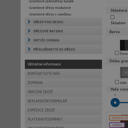
- Granitové jednodřezy kulaté
- Granitové dřezy modulové
Skladová
- Granitové dřezy s vaničkou
DŘEZY POD DESKU
Skladem
DŘEZOVÉ BATERIE
Barva
DRTIČE ODPADU
PŘÍSLUŠENSTVÍ KE DŘEZU
Čern
Délka gra
Užitečné informace
KONTAKTUJTE NÁS
DOPRAVA
600 
Vaše cen
VRÁCENÍ ZBOŽÍ
0
REKLAMAČNÍ FORMULÁŘ
EXPEDICE ZBOŽÍ
DOPRAVA Z
PLATEBNÍ PODMÍNKY
+DÁREK