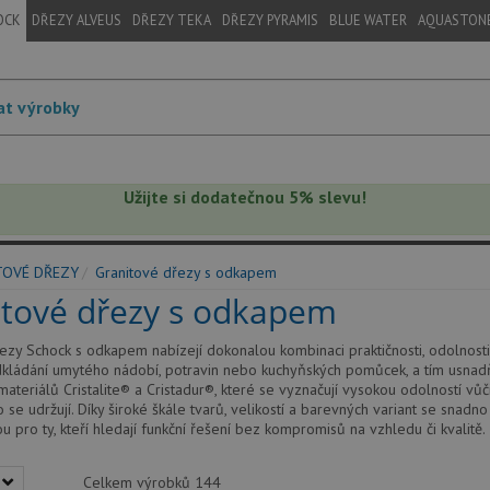
OCK
DŘEZY ALVEUS
DŘEZY TEKA
DŘEZY PYRAMIS
BLUE WATER
AQUASTON
Užijte si dodatečnou 5% slevu!
TOVÉ DŘEZY
Granitové dřezy s odkapem
itové dřezy s odkapem
ezy Schock s odkapem nabízejí dokonalou kombinaci praktičnosti, odolnost
kládání umytého nádobí, potravin nebo kuchyňských pomůcek, a tím usnadň
 materiálů Cristalite® a Cristadur®, které se vyznačují vysokou odolností vů
 se udržují. Díky široké škále tvarů, velikostí a barevných variant se sna
u pro ty, kteří hledají funkční řešení bez kompromisů na vzhledu či kvalitě.
Celkem výrobků
144