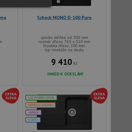
Nezařazené
soubory
gma
Schock MONO D-100 Puro
spodní skříňka od: 500 mm
mm
rozměr dřezu: 765 x 510 mm
hloubka dřezu: 200 mm
typ montáže: na desku
řazené soubory
9 410
Kč
 správa účtu. Webové
IHNED K ODESLÁNÍ
ci zařízení, která
používání a zlepšila
LZE VYVRTAT OTVOR
DOPRAVA ZDARMA
použití CORS po
+DÁREK
 cookie lepivosti
ch na trvání s
V SETU
cript.com k