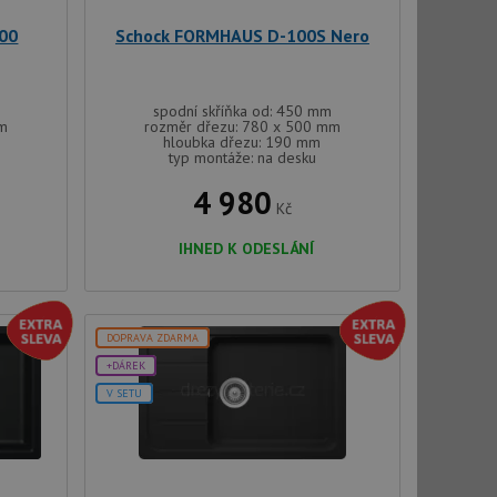
y cookie
okie-Script.com
00
Schock FORMHAUS D-100S Nero
spodní skříňka od: 450 mm
mm
rozměr dřezu: 780 x 500 mm
hloubka dřezu: 190 mm
typ montáže: na desku
4 980
Kč
tics - což je
oogle. Tento soubor
uhlasu uživatele a
IHNED K ODESLÁNÍ
ím náhodně
ebem. Zaznamenává
í každého požadavku
zásadami ochrany
relacích a
 že jejich
respektovány.
vu relace.
DOPRAVA ZDARMA
t Doubleclick a
+DÁREK
vatel používá
V SETU
ou koncový uživatel
ebu.
, ale pokud je
e pravděpodobně