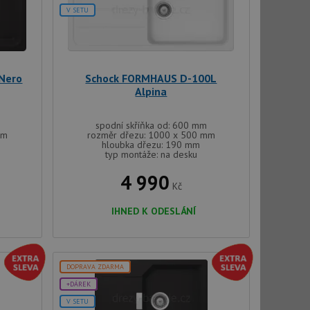
V SETU
Nero
Schock FORMHAUS D-100L
Alpina
spodní skříňka od: 600 mm
mm
rozměr dřezu: 1000 x 500 mm
hloubka dřezu: 190 mm
typ montáže: na desku
4 990
Kč
IHNED K ODESLÁNÍ
DOPRAVA ZDARMA
+DÁREK
V SETU