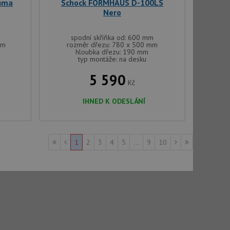
gma
Schock FORMHAUS D-100LS
, ale pokud je
Nero
e pravděpodobně
t DoubleClick
spodní skříňka od: 600 mm
stila, zda prohlížeč
mm
rozměr dřezu: 780 x 500 mm
okie.
hloubka dřezu: 190 mm
typ montáže: na desku
ke sledování
5 590
Kč
t Doubleclick a
vatel používá
ou koncový uživatel
IHNED K ODESLÁNÍ
ebu.
e sledování
1
2
3
4
5
...
9
10
be vložená do
webu používá novou