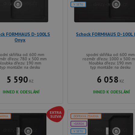
V SETU
ock FORMHAUS D-100LS
Schock FORMHAUS D-100L 
Onyx
odní skříňka od: 600 mm
spodní skříňka od: 600 mm
měr dřezu: 780 x 500 mm
rozměr dřezu: 1000 x 500 
hloubka dřezu: 190 mm
hloubka dřezu: 190 mm
typ montáže: na desku
typ montáže: na desku
5 590
6 058
Kč
Kč
IHNED K ODESLÁNÍ
IHNED K ODESLÁNÍ
DARMA
DOPRAVA ZDARMA
+DÁREK
V SETU