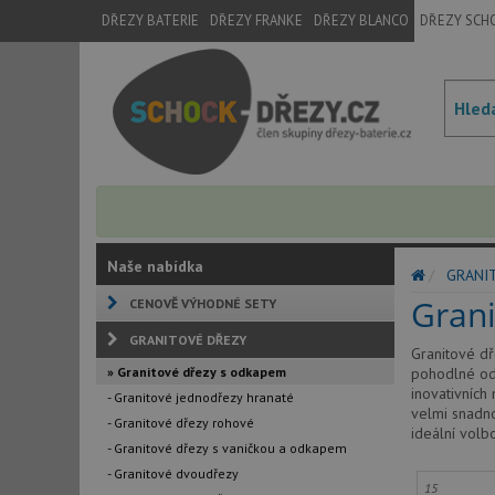
DŘEZY BATERIE
DŘEZY FRANKE
DŘEZY BLANCO
DŘEZY SCH
Naše nabídka
GRANI
Gran
CENOVĚ VÝHODNÉ SETY
GRANITOVÉ DŘEZY
Granitové dř
» Granitové dřezy s odkapem
pohodlné od
inovativních
- Granitové jednodřezy hranaté
velmi snadno
- Granitové dřezy rohové
ideální volbo
- Granitové dřezy s vaničkou a odkapem
- Granitové dvoudřezy