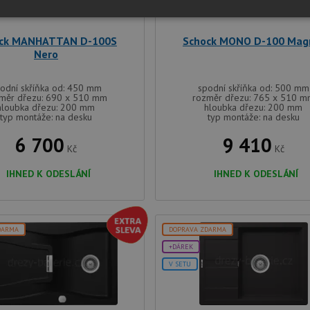
é
Výkonové
Soubory cílení
Funkční soubory
soubory
ck MANHATTAN D-100S
Schock MONO D-100 Ma
Nero
odní skříňka od: 450 mm
spodní skříňka od: 500 mm
měr dřezu: 690 x 510 mm
rozměr dřezu: 765 x 510 
hloubka dřezu: 200 mm
hloubka dřezu: 200 mm
typ montáže: na desku
typ montáže: na desku
é soubory
Výkonové soubory
Soubory cílení
Funkční soubory
Neza
6 700
9 410
Kč
Kč
ry cookie umožňují základní funkce webových stránek, jako je přihlášení uživatele a
zbytně nutných souborů cookie správně používat.
IHNED K ODESLÁNÍ
IHNED K ODESLÁNÍ
Poskytovatel
/
Vyprší
Popis
Doména
.schock-drezy.cz
4 týdny 2
Tento cookie se používá k jedinečné identifika
dny
mají přístup k webové stránce, aby sledovala 
DARMA
DOPRAVA ZDARMA
uživatelskou zkušenost.
+DÁREK
1 týden
Pro pokračující podporu lepivosti s případy 
Amazon.com Inc.
V SETU
aktualizaci Chromium vytváříme další soubory
widget-
pro každou z těchto funkcí lepivosti založený
mediator.zopim.com
názvem AWSALBCORS (ALB).
nt
5 měsíců
Tento soubor cookie používá služba Cookie-S
CookieScript