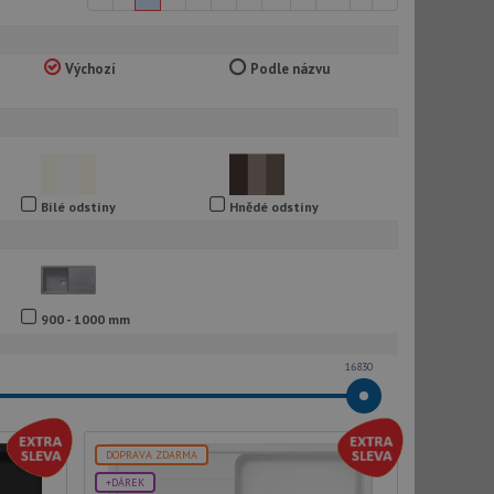
Výchozí
Podle názvu
Bílé odstíny
Hnědé odstíny
900 - 1000 mm
16830
DOPRAVA ZDARMA
+DÁREK