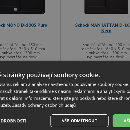
ock MONO D-100S Puro
Schock MANHATTAN D-10
Nero
odní skříňka od: 450 mm
spodní skříňka od: 400 mm
měr dřezu: 740 x 510 mm
rozměr dřezu: 640 x 510 
hloubka dřezu: 200 mm
hloubka dřezu: 200 mm
typ montáže: na desku
typ montáže: na desku
8 261
6 000
Kč
Kč
 stránky používají soubory cookie.
IHNED K ODESLÁNÍ
IHNED K ODESLÁNÍ
obsahu, reklam a analýze návštěvnosti používáme soubory cookie.
ašich stránek také sdílíme s našimi reklamními a analytickými par
 s dalšími informacemi, které jste jim poskytli nebo které shro
služeb.
Zásady ochrany osobních údajů
DARMA
DOPRAVA ZDARMA
+DÁREK
V SETU
ODROBNOSTI
VŠE ODMÍTNOUT
VŠ