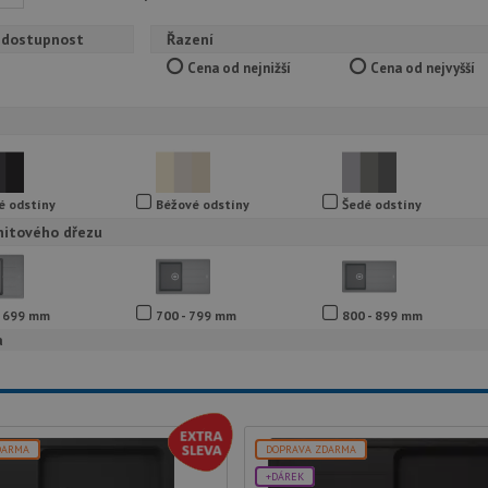
 dostupnost
Řazení
Cena od nejnižší
Cena od nejvyšší
é odstíny
Béžové odstíny
Šedé odstíny
nitového dřezu
- 699 mm
700 - 799 mm
800 - 899 mm
a
DARMA
DOPRAVA ZDARMA
+DÁREK