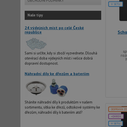
OBCHODNÍ PODMÍNKY
V SETU
Naše tipy
24 výdejních míst po celé České
Sch
republice
sp
Sami si určíte, kdy si zboží vyzvednete. Dlouhá
roz
otevírací doba výdejních míst i velice dobrá
dopravní dostupnost.
Náhradní díly ke dřezům a bateriím
Sháníte náhradní díly k produktům v našem
sortimentu, sítka ke dřezů, odtokové systémy ke
DOPRAVA Z
dřezům, náhradní díly k bateriím atd?
+DÁREK
V SETU