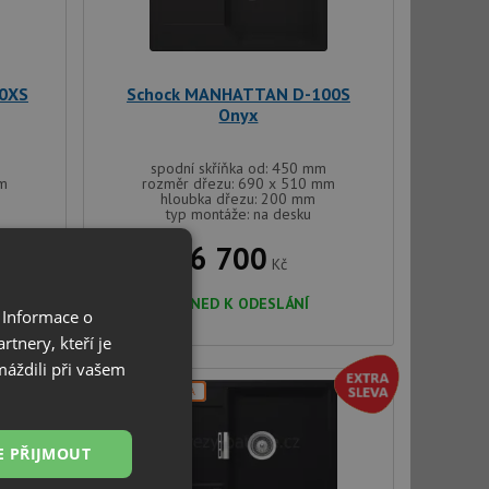
0XS
Schock MANHATTAN D-100S
Onyx
spodní skříňka od: 450 mm
mm
rozměr dřezu: 690 x 510 mm
hloubka dřezu: 200 mm
typ montáže: na desku
6 700
Kč
IHNED K ODESLÁNÍ
 Informace o
tnery, kteří je
máždili při vašem
DOPRAVA ZDARMA
+DÁREK
V SETU
E PŘIJMOUT