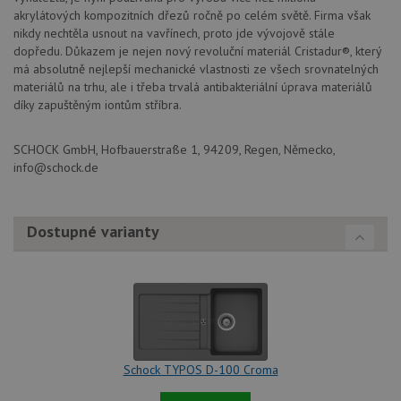
dny
se pou
akrylátových kompozitních dřezů ročně po celém světě. Firma však
jedine
nikdy nechtěla usnout na vavřínech, proto jde vývojově stále
identif
zařízen
dopředu. Důkazem je nejen nový revoluční materiál Cristadur®, který
mají př
má absolutně nejlepší mechanické vlastnosti ze všech srovnatelných
webov
stránc
materiálů na trhu, ale i třeba trvalá antibakteriální úprava materiálů
sledov
díky zapuštěným iontům stříbra.
použív
zlepšil
uživat
zkušen
SCHOCK GmbH, Hofbauerstraße 1, 94209, Regen, Německo,
info@schock.de
AWSALBCORS
1 týden
Pro
Amazon.com Inc.
pokrač
widget-
podpo
mediator.zopim.com
lepivos
případ
Dostupné varianty
použit
po aktu
zásadách ochrany soukromí společnosti Google
Chrom
vytvář
další 
cookie
lepivos
každou
těchto
lepivos
založe
Schock TYPOS D-100 Croma
trvání 
názve
AWSA