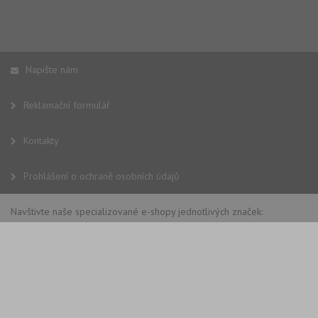
Napište nám
Reklamační formulář
Kontakty
Prohlášení o ochraně osobních údajů
Navštivte naše specializované e-shopy jednotlivých značek: