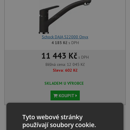
Schock DAJA 522000 Onyx
4 185
Kč
s DPH
11 443 Kč
s DPH
Běžná cena:
12 045
Kč
Sleva:
602
Kč
SKLADEM U VÝROBCE
KOUPIT
Načíst dalších 5 ze zbývajících 41 setů
Tyto webové stránky
používají soubory cookie.