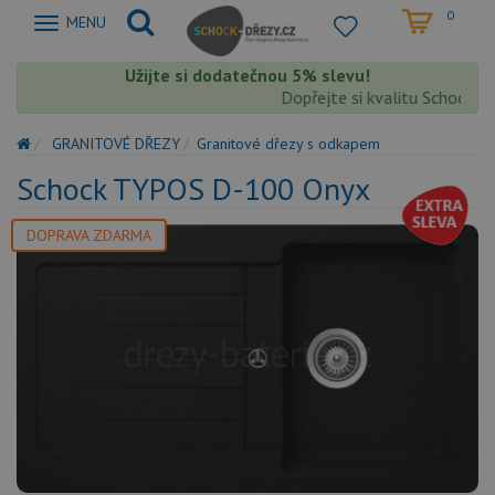
0
Zobrazit
MENU
nabidku
Užijte si dodatečnou 5% slevu!
Dopřejte si kvalitu Schock s e
GRANITOVÉ DŘEZY
Granitové dřezy s odkapem
Schock TYPOS D-100 Onyx
DOPRAVA ZDARMA