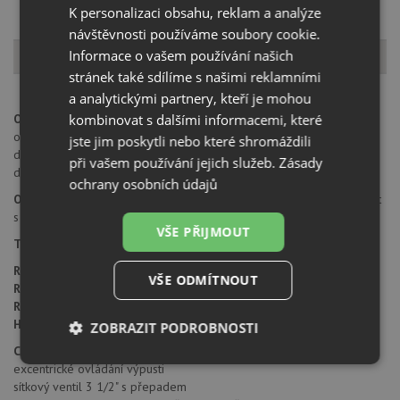
K personalizaci obsahu, reklam a analýze
návštěvnosti používáme soubory cookie.
Popis produktu
Informace o vašem používání našich
stránek také sdílíme s našimi reklamními
a analytickými partnery, kteří je mohou
kombinovat s dalšími informacemi, které
Otvor pro baterii:
na spodní straně má dřez 4 částečně předvrtané
otvory průměru 35 mm pro umístění baterie a excentru nebo
jste jim poskytli nebo které shromáždili
dávkovače saponátu. Tyto otvory je možné jednoduše dovrtat
při vašem používání jejich služeb.
Zásady
diamantovým vrtákem 35 mm.
ochrany osobních údajů
Orientace dřezu:
dřez je libovolně otočný, je možné jej nainstalovat
s odkapem doleva i doprava
VŠE PŘIJMOUT
Typ montáže dřezu:
standartní uložení na desku
Rozměr skříňky:
od 450 mm
VŠE ODMÍTNOUT
Rozměr dřezu:
860 x 500 mm
Rozměr dřezové nádoby:
329 x 429 mm
Hloubka dřezu:
200 mm
ZOBRAZIT PODROBNOSTI
Cena zahrnuje:
Nezbytně
Výkonové
Soubory
excentrické ovládání výpusti
nutné
soubory
cílení
sítkový ventil 3 1/2" s přepadem
soubory