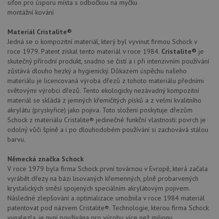
sifon pro úsporu místa s odbočkou na myčku
montážní kování
Materiál Cristalite®
Funkční soubory
Nezařazené
Jedná se o kompozitní materiál, který byl vyvinut firmou Schock v
soubory
roce 1979. Patent získal tento materiál v roce 1984.
Cristalite®
je
skutečný přírodní produkt, snadno se čistí a i při intenzivním používání
zůstává dlouho hezký a hygienický. Důkazem úspěchu našeho
materiálu je licencovaná výroba dřezů z tohoto materiálu předními
světovými výrobci dřezů. Tento ekologicky nezávadný kompozitní
materiál se skládá z jemných křemičitých písků a z velmi kvalitního
akrylátu (pryskyřice) jako pojiva. Toto složení poskytuje dřezům
Nezbytně nutné soubory
Výkonové soubory
Schock z materiálu Cristalite® jedinečné funkční vlastnosti: povrch je
Soubory cílení
Funkční soubory
odolný vůči špíně a i po dlouhodobém používání si zachovává stálou
barvu.
Nezařazené soubory
Nezbytně nutné soubory cookie umožňují základní
Německá značka Schock
funkce webových stránek, jako je přihlášení
V roce 1979 byla firma Schock první továrnou v Evropě, která začala
uživatele a správa účtu. Webové stránky nelze bez
vyrábět dřezy na bázi lisovaných křemenných, plně probarvených
nezbytně nutných souborů cookie správně používat.
krystalických směsí spojených speciálním akrylátovým pojivem.
Poskytovatel
/
Následné zlepšování a optimalizace umožnila v roce 1984 materiál
Název
Vyprší
Popis
Doména
patentovat pod názvem Cristalite®. Technologie, kterou firma Schock
vynalezla, je nyní používána pro výrobu více než milionu
udid
.schock-drezy.cz
4 týdny 2
Tento 