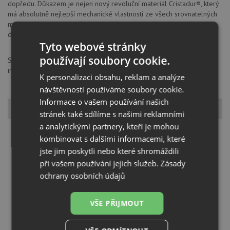
dopředu. Důkazem je nejen nový revoluční materiál Cristadur®, který
má absolutně nejlepší mechanické vlastnosti ze všech srovnatelných
materiálů na trhu, ale i třeba trvalá antibakteriální úprava materiálů
díky zapuštěným iontům stříbra.
Tyto webové stránky
používají soubory cookie.
SCHOCK GmbH, Hofbauerstraße 1, 94209, Regen, Německo,
info@schock.de
K personalizaci obsahu, reklam a analýze
návštěvnosti používáme soubory cookie.
Informace o vašem používání našich
Dostupné varianty
stránek také sdílíme s našimi reklamními
a analytickými partnery, kteří je mohou
kombinovat s dalšími informacemi, které
jste jim poskytli nebo které shromáždili
při vašem používání jejich služeb.
Zásady
ochrany osobních údajů
Schock WATERFALL D-100 Bronze
VŠE PŘIJMOUT
KOUPIT