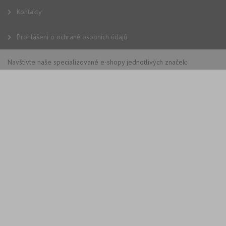
Kontakty
Prohlášení o ochraně osobních údajů
Navštivte naše specializované e-shopy jednotlivých značek: