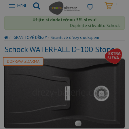
0
Zobrazit
MENU
nabidku
Užijte si dodatečnou 5% slevu!
Dopřejte si kvalitu Schock s extr
GRANITOVÉ DŘEZY
Granitové dřezy s odkapem
Schock WATERFALL D-100 Stone
DOPRAVA ZDARMA