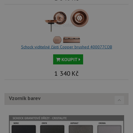
Schock viditelné části Copper brushed 400077COB
KOUPIT
1 340
Kč
Vzorník barev