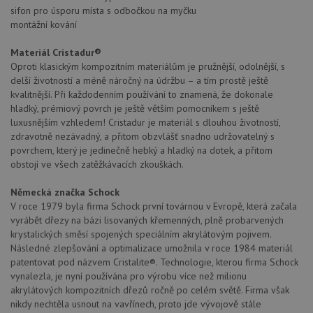
sifon pro úsporu místa s odbočkou na myčku
montážní kování
Materiál Cristadur®
Oproti klasickým kompozitním materiálům je pružnější, odolnější, s
delší životností a méně náročný na údržbu – a tím prostě ještě
kvalitnější. Při každodenním používání to znamená, že dokonale
hladký, prémiový povrch je ještě větším pomocníkem s ještě
luxusnějším vzhledem! Cristadur je materiál s dlouhou životností,
zdravotně nezávadný, a přitom obzvlášť snadno udržovatelný s
povrchem, který je jedinečně hebký a hladký na dotek, a přitom
obstojí ve všech zatěžkávacích zkouškách.
Německá značka Schock
V roce 1979 byla firma Schock první továrnou v Evropě, která začala
vyrábět dřezy na bázi lisovaných křemenných, plně probarvených
krystalických směsí spojených speciálním akrylátovým pojivem.
Následné zlepšování a optimalizace umožnila v roce 1984 materiál
patentovat pod názvem Cristalite®. Technologie, kterou firma Schock
vynalezla, je nyní používána pro výrobu více než milionu
akrylátových kompozitních dřezů ročně po celém světě. Firma však
nikdy nechtěla usnout na vavřínech, proto jde vývojově stále