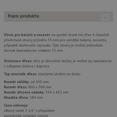
Popis produktu
Otvor pro baterii a excentr:
na spodní straně má dřez 4 částečně
předvrtané otvory průměru 35 mm pro umístění baterie, excentru,
případně dávkovače saponátu. Tyto otvory je možné jednoduše
dovrtat diamantovým vrtákem 35 mm.
Orientace dřezu:
dřez je libovolně otočný, je možné jej nainstalovat
s odkapem doleva i doprava
Typ montáže dřezu:
standartní uložení na desku
Rozměr skříňky:
od 450 mm
Rozměr dřezu:
860 x 500 mm
Rozměr dřezové nádoby:
354 x 435 mm
Hloubka dřezu:
184 mm
Cena zahrnuje:
sítkový ventil 3 1/2" s přepadem
excentrické ovládání výpusti