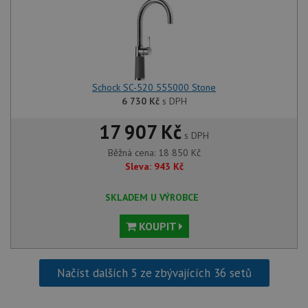
Schock SC-520 555000 Stone
6 730
Kč
s DPH
17 907 Kč
s DPH
Běžná cena:
18 850
Kč
Sleva:
943
Kč
SKLADEM U VÝROBCE
KOUPIT
Načíst dalších 5 ze zbývajících 36 setů