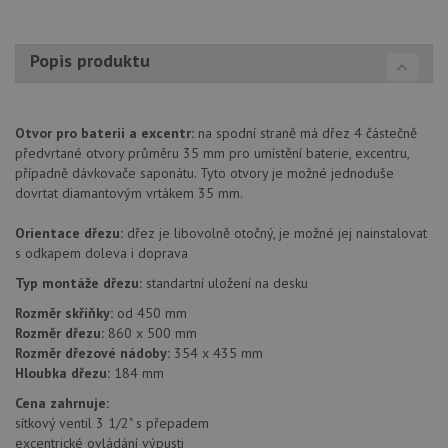
Popis produktu
Otvor pro baterii a excentr:
na spodní straně má dřez 4 částečně
předvrtané otvory průměru 35 mm pro umístění baterie, excentru,
případně dávkovače saponátu. Tyto otvory je možné jednoduše
dovrtat diamantovým vrtákem 35 mm.
Orientace dřezu:
dřez je libovolně otočný, je možné jej nainstalovat
s odkapem doleva i doprava
Typ montáže dřezu:
standartní uložení na desku
Rozměr skříňky:
od 450 mm
Rozměr dřezu:
860 x 500 mm
Rozměr dřezové nádoby:
354 x 435 mm
Hloubka dřezu:
184 mm
Cena zahrnuje:
sítkový ventil 3 1/2" s přepadem
excentrické ovládání výpusti