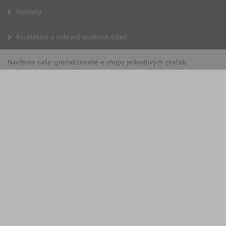
Kontakty
Prohlášení o ochraně osobních údajů
Navštivte naše specializované e-shopy jednotlivých značek: