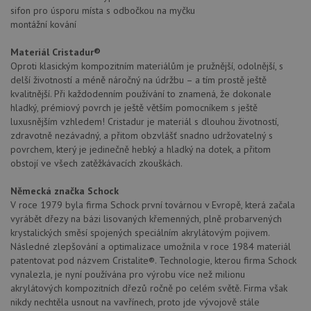
sifon pro úsporu místa s odbočkou na myčku
montážní kování
Materiál Cristadur®
Oproti klasickým kompozitním materiálům je pružnější, odolnější, s
delší životností a méně náročný na údržbu – a tím prostě ještě
kvalitnější. Při každodenním používání to znamená, že dokonale
hladký, prémiový povrch je ještě větším pomocníkem s ještě
luxusnějším vzhledem! Cristadur je materiál s dlouhou životností,
zdravotně nezávadný, a přitom obzvlášť snadno udržovatelný s
povrchem, který je jedinečně hebký a hladký na dotek, a přitom
obstojí ve všech zatěžkávacích zkouškách.
Německá značka Schock
V roce 1979 byla firma Schock první továrnou v Evropě, která začala
vyrábět dřezy na bázi lisovaných křemenných, plně probarvených
krystalických směsí spojených speciálním akrylátovým pojivem.
Následné zlepšování a optimalizace umožnila v roce 1984 materiál
patentovat pod názvem Cristalite®. Technologie, kterou firma Schock
vynalezla, je nyní používána pro výrobu více než milionu
akrylátových kompozitních dřezů ročně po celém světě. Firma však
nikdy nechtěla usnout na vavřínech, proto jde vývojově stále