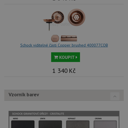
Schock viditelné části Copper brushed 400077COB
KOUPIT
1 340
Kč
Vzorník barev