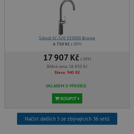
Schock SC-520 555000 Bronze
6 730
Kč
s DPH
17 907 Kč
s DPH
Běžná cena:
18 850
Kč
Sleva:
943
Kč
SKLADEM U VÝROBCE
KOUPIT
Načíst dalších 5 ze zbývajících 36 setů