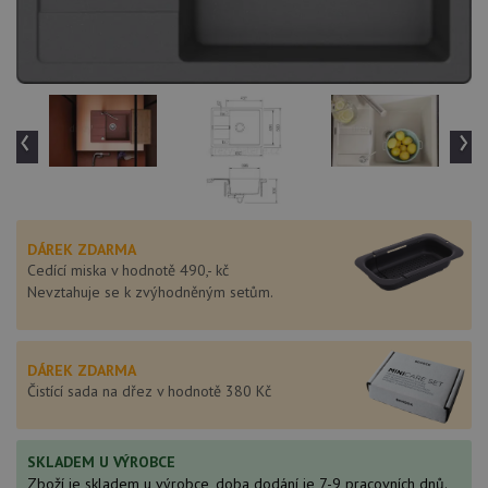
‹
›
DÁREK ZDARMA
Cedící miska v hodnotě 490,- kč
Nevztahuje se k zvýhodněným setům.
DÁREK ZDARMA
Čistící sada na dřez v hodnotě 380 Kč
SKLADEM U VÝROBCE
Zboží je skladem u výrobce, doba dodání je 7-9 pracovních dnů.