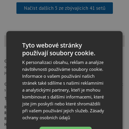
Načíst dalších 5 ze zbývajících 41 setů
Popis produktu
Tyto webové stránky
používají soubory cookie.
Otvor pro baterii:
na spodní straně má dřez 2 částečně předvrtané
K personalizaci obsahu, reklam a analýze
otvory průměru 35 mm pro umístění baterie a excentru. Tyto otvory
návštěvnosti používáme soubory cookie.
je možné jednoduše dovrtat diamantovým vrtákem 35 mm.
Informace o vašem používání našich
stránek také sdílíme s našimi reklamními
Orientace dřezu:
dřez je libovolně otočný, je možné jej nainstalovat
a analytickými partnery, kteří je mohou
s odkapem doleva i doprava
kombinovat s dalšími informacemi, které
Typ montáže dřezu:
standartní uložení na desku
jste jim poskytli nebo které shromáždili
Rozměr skříňky:
od 500 mm
při vašem používání jejich služeb.
Zásady
Rozměr dřezu:
650 x 500 mm
ochrany osobních údajů
Rozměr dřezové nádoby:
386 x 436 mm
Hloubka dřezu:
190 mm