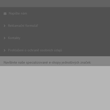
Napište nám
Reklamační formulář
Kontakty
Prohlášení o ochraně osobních údajů
Navštivte naše specializované e-shopy jednotlivých značek: