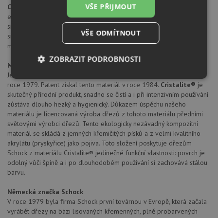
VŠE PŘIJMOUT
Cena zahrnuje:
excentrické ovládání výpusti
sítkový ventil 3 1/2" s přepadem
VŠE ODMÍTNOUT
sifon pro úsporu místa s odbočkou na myčku
montážní kování
ZOBRAZIT PODROBNOSTI
Materiál Cristalite®
Jedná se o kompozitní materiál, který byl vyvinut firmou Schock v
Nezbytně
Výkonové
Soubory
roce 1979. Patent získal tento materiál v roce 1984.
Cristalite®
je
nutné
soubory
cílení
skutečný přírodní produkt, snadno se čistí a i při intenzivním používání
soubory
zůstává dlouho hezký a hygienický. Důkazem úspěchu našeho
materiálu je licencovaná výroba dřezů z tohoto materiálu předními
světovými výrobci dřezů. Tento ekologicky nezávadný kompozitní
Funkční soubory
Nezařazené
materiál se skládá z jemných křemičitých písků a z velmi kvalitního
soubory
akrylátu (pryskyřice) jako pojiva. Toto složení poskytuje dřezům
Schock z materiálu Cristalite® jedinečné funkční vlastnosti: povrch je
odolný vůči špíně a i po dlouhodobém používání si zachovává stálou
barvu.
Německá značka Schock
V roce 1979 byla firma Schock první továrnou v Evropě, která začala
Nezbytně nutné soubory
Výkonové soubory
vyrábět dřezy na bázi lisovaných křemenných, plně probarvených