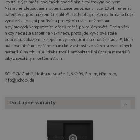
krystalických směsí spojených speciálním akrylátovým pojivem.
Soubory cílení
Funkční soubory
Následné zlepšování a optimalizace umožnila v roce 1984 materiál
Nezařazené soubory
patentovat pod názvem Cristalite®. Technologie, kterou firma Schock
vynalezla, je nyní používána pro výrobu více než milionu
Nezbytně nutné soubory cookie umožňují základní
akrylátových kompozitních dřezů ročně po celém světě. Firma však
funkce webových stránek, jako je přihlášení
nikdy nechtěla usnout na vavřínech, proto jde vývojově stále
uživatele a správa účtu. Webové stránky nelze bez
nezbytně nutných souborů cookie správně používat.
dopředu. Důkazem je nejen nový revoluční materiál Cristadur®, který
má absolutně nejlepší mechanické vlastnosti ze všech srovnatelných
Poskytovatel
/
Název
Vyprší
Popis
materiálů na trhu, ale i třeba trvalá antibakteriální úprava materiálů
Doména
díky zapuštěným iontům stříbra.
udid
.schock-drezy.cz
4 týdny 2
Tento 
dny
se pou
jedine
SCHOCK GmbH, Hofbauerstraße 1, 94209, Regen, Německo,
identif
zařízen
info@schock.de
mají př
webov
stránc
sledov
Dostupné varianty
použív
zlepšil
uživat
zkušen
AWSALBCORS
1 týden
Pro
Amazon.com Inc.
pokrač
widget-
podpo
mediator.zopim.com
lepivos