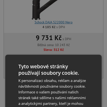
Schock DAJA 522000 Nero
4 185
Kč
s DPH
9 731 Kč
s DPH
Běžná cena:
10 243
Kč
Sleva:
512
Kč
SKLADEM U VÝROBCE
Tyto webové stránky
KOUPIT
používají soubory cookie.
K personalizaci obsahu, reklam a analýze
návštěvnosti používáme soubory cookie.
Načíst dalších 5 ze zbývajících 45 setů
Informace o vašem používání našich
stránek také sdílíme s našimi reklamními
a analytickými partnery, kteří je mohou