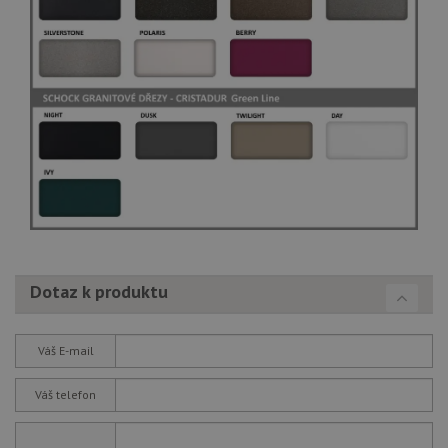
no
sta
roz
Yo
Dotaz k produktu
Váš E-mail
Váš telefon