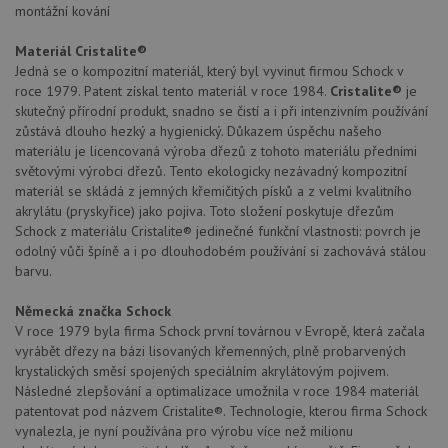
montážní kování
Materiál Cristalite®
Jedná se o kompozitní materiál, který byl vyvinut firmou Schock v
roce 1979. Patent získal tento materiál v roce 1984.
Cristalite®
je
Nezbytně nutné soubory
Výkonové soubory
skutečný přírodní produkt, snadno se čistí a i při intenzivním používání
zůstává dlouho hezký a hygienický. Důkazem úspěchu našeho
Soubory cílení
Funkční soubory
materiálu je licencovaná výroba dřezů z tohoto materiálu předními
Nezařazené soubory
světovými výrobci dřezů. Tento ekologicky nezávadný kompozitní
materiál se skládá z jemných křemičitých písků a z velmi kvalitního
Nezbytně nutné soubory cookie umožňují základní
akrylátu (pryskyřice) jako pojiva. Toto složení poskytuje dřezům
funkce webových stránek, jako je přihlášení
uživatele a správa účtu. Webové stránky nelze bez
Schock z materiálu Cristalite® jedinečné funkční vlastnosti: povrch je
nezbytně nutných souborů cookie správně používat.
odolný vůči špíně a i po dlouhodobém používání si zachovává stálou
barvu.
Poskytovatel
/
Název
Vyprší
Popis
Doména
Německá značka Schock
udid
.schock-drezy.cz
4 týdny 2
Tento 
V roce 1979 byla firma Schock první továrnou v Evropě, která začala
dny
se pou
jedine
vyrábět dřezy na bázi lisovaných křemenných, plně probarvených
identif
krystalických směsí spojených speciálním akrylátovým pojivem.
zařízen
mají př
Následné zlepšování a optimalizace umožnila v roce 1984 materiál
webov
patentovat pod názvem Cristalite®. Technologie, kterou firma Schock
stránc
vynalezla, je nyní používána pro výrobu více než milionu
sledov
použív