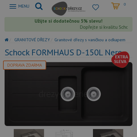
0
Zobrazit
MENU
nabidku
Užijte si dodatečnou 5% slevu!
Dopřejte si kvalitu Schock s 
GRANITOVÉ DŘEZY
Granitové dřezy s vaničkou a odkapem
Schock FORMHAUS D-150L Nero
DOPRAVA ZDARMA