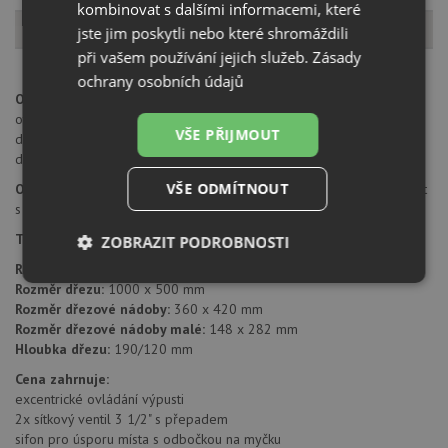
kombinovat s dalšími informacemi, které
Popis produktu
jste jim poskytli nebo které shromáždili
při vašem používání jejich služeb.
Zásady
ochrany osobních údajů
Otvor pro baterii:
na spodní straně má dřez 4 částečně předvrtané
otvory průměru 35 mm pro umístění baterie a excentru nebo
VŠE PŘIJMOUT
dávkovače saponátu. Tyto otvory je možné jednoduše dovrtat
diamantovým vrtákem 35 mm.
VŠE ODMÍTNOUT
Orientace dřezu:
dřez je libovolně otočný, je možné jej nainstalovat
s odkapem doleva i doprava
Typ montáže dřezu:
standartní uložení na desku
ZOBRAZIT PODROBNOSTI
Rozměr skříňky:
od 600 mm
Nezbytně
Výkonové
Soubory
Rozměr dřezu:
1000 x 500 mm
nutné
soubory
cílení
Rozměr dřezové nádoby:
360 x 420 mm
soubory
Rozměr dřezové nádoby malé:
148 x 282 mm
Hloubka dřezu:
190/120 mm
Cena zahrnuje:
Funkční soubory
Nezařazené
​​​​​​​excentrické ovládání výpusti
soubory
2x sítkový ventil 3 1/2" s přepadem
sifon pro úsporu místa s odbočkou na myčku