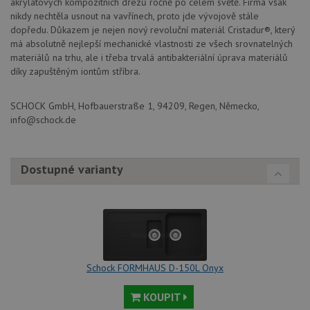
akrylátových kompozitních dřezů ročně po celém světě. Firma však
zlepšil
nikdy nechtěla usnout na vavřínech, proto jde vývojově stále
uživat
zkušen
dopředu. Důkazem je nejen nový revoluční materiál Cristadur®, který
má absolutně nejlepší mechanické vlastnosti ze všech srovnatelných
AWSALBCORS
1 týden
Pro
Amazon.com Inc.
materiálů na trhu, ale i třeba trvalá antibakteriální úprava materiálů
pokrač
widget-
podpo
mediator.zopim.com
díky zapuštěným iontům stříbra.
lepivos
případ
použit
SCHOCK GmbH, Hofbauerstraße 1, 94209, Regen, Německo,
po aktu
zásadách ochrany soukromí společnosti Google
Chrom
info@schock.de
vytvář
další 
cookie
lepivos
každou
Dostupné varianty
těchto
lepivos
založe
trvání 
názve
AWSA
(ALB).
CookieScriptConsent
5 měsíců
Tento 
CookieScript
4 týdny
cookie
www.schock-
Schock FORMHAUS D-150L Onyx
použív
drezy.cz
služba
Cookie
KOUPIT
Script
zapam