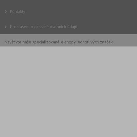
Kontakty
Prohlášení o ochraně osobních údajů
Navštivte naše specializované e-shopy jednotlivých značek: