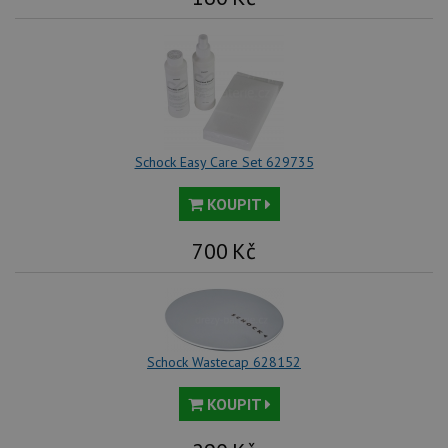
Schock Easy Care Set 629735
KOUPIT
700
Kč
Schock Wastecap 628152
KOUPIT