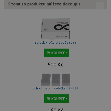
tak
K tomuto produktu můžete dokoupit
ná
we
no
sta
roz
Yo
Schock ProCare Set 629099
KOUPIT
600
Kč
Schock čistící houbička 629023
KOUPIT
160
Kč