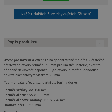
Načíst dalších 5 ze zbývajících 38 setů
Popis produktu
Otvor pro baterii a excentr:
na spodní straně má dřez 3 částečně
předvrtané otvory průměru 35 mm pro umístění baterie, excentru,
případně dávkovače saponátu. Tyto otvory je možné jednoduše
dovrtat diamantovým vrtákem 35 mm.
Typ montáže dřezu:
standartní uložení na desku
Rozměr skříňky:
od 450 mm
Rozměr dřezu:
485 x 500 mm
Rozměr dřezové nádoby:
400 x 336 mm
Hloubka dřezu:
200 mm