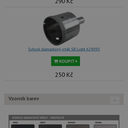
290
Kč
Schock diamantový vrták SB Light 629095
KOUPIT
250
Kč
Vzorník barev