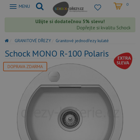
0
Zobrazit
MENU
nabidku
Užijte si dodatečnou 5% slevu!
Dopřejte si kvalitu Schock s ext
GRANITOVÉ DŘEZY
Granitové jednodřezy kulaté
Schock MONO R-100 Polaris
DOPRAVA ZDARMA