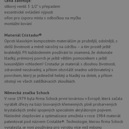
Cena zahrnuje:
sítkový ventil 3 1/2" s přepadem
excentrické ovládání výpusti
sifon pro úsporu místa s odbočkou na myčku
montážní kování
Materiál Cristadur®
Oproti klasickým kompozitním materiálům je pružnější, odolnější, s
delší životností a méně náročný na údržbu – a tím prostě ještě
kvalitnější. Při každodenním používání to znamená, že dokonale
hladký, prémiový povrch je ještě větším pomocníkem s ještě
luxusnějším vzhledem! Cristadur je materiál s dlouhou životností,
zdravotně nezávadný, a přitom obzvlášť snadno udržovatelný s
povrchem, který je jedinečně hebký a hladký na dotek, a přitom
obstojí ve všech zatěžkávacích zkouškách.
Německá značka Schock
V roce 1979 byla firma Schock první továrnou v Evropě, která začala
vyrábět dřezy na bázi lisovaných křemenných, plně probarvených
krystalických směsí spojených speciálním akrylátovým pojivem.
Následné zlepšování a optimalizace umožnila v roce 1984 materiál
patentovat pod názvem Cristalite®. Technologie, kterou firma Schock
vynalezla, je nyní používána pro výrobu více než milionu