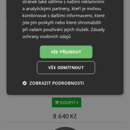
stránek také sdílíme s našimi reklamními
Schock MONO R-100 Puro
a analytickými partnery, kteří je mohou
kombinovat s dalšími informacemi, které
KOUPIT
jste jim poskytli nebo které shromáždili
při vašem používání jejich služeb.
Zásady
8 640
Kč
ochrany osobních údajů
VŠE PŘIJMOUT
VŠE ODMÍTNOUT
ZOBRAZIT PODROBNOSTI
Schock MONO R-100 Magma
Nezbytně
Výkonové
Soubory
nutné
soubory
cílení
KOUPIT
soubory
8 640
Kč
Funkční soubory
Nezařazené