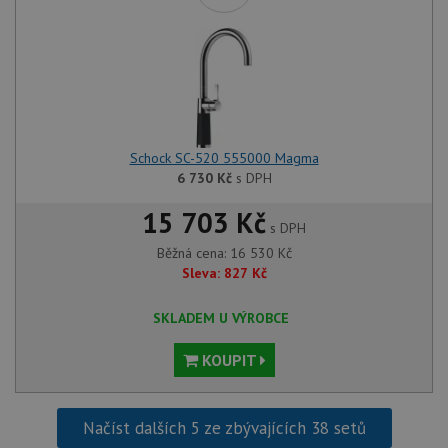
Schock SC-520 555000 Magma
6 730
Kč
s DPH
15 703 Kč
s DPH
Běžná cena:
16 530
Kč
Sleva:
827
Kč
SKLADEM U VÝROBCE
KOUPIT
Načíst dalších 5 ze zbývajících 38 setů