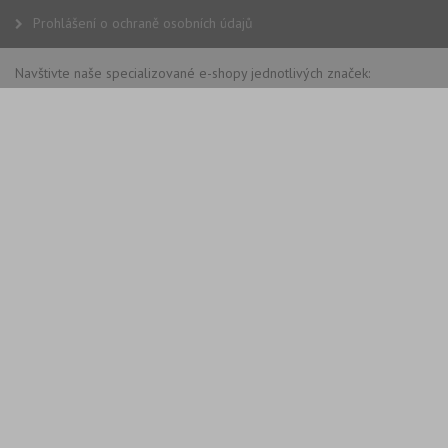
Prohlášení o ochraně osobních údajů
Navštivte naše specializované e-shopy jednotlivých značek: