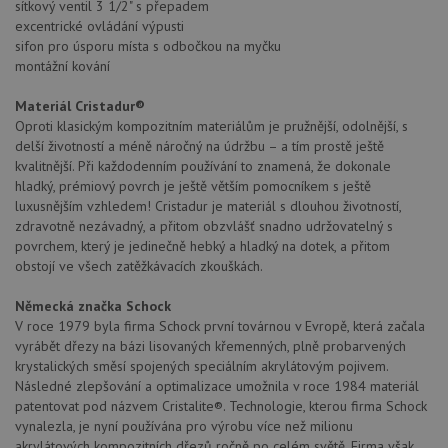
sítkový ventil 3 1/2" s přepadem
excentrické ovládání výpusti
sifon pro úsporu místa s odbočkou na myčku
montážní kování
Materiál Cristadur®
Oproti klasickým kompozitním materiálům je pružnější, odolnější, s
delší životností a méně náročný na údržbu – a tím prostě ještě
kvalitnější. Při každodenním používání to znamená, že dokonale
hladký, prémiový povrch je ještě větším pomocníkem s ještě
luxusnějším vzhledem! Cristadur je materiál s dlouhou životností,
zdravotně nezávadný, a přitom obzvlášť snadno udržovatelný s
povrchem, který je jedinečně hebký a hladký na dotek, a přitom
obstojí ve všech zatěžkávacích zkouškách.
Německá značka Schock
V roce 1979 byla firma Schock první továrnou v Evropě, která začala
vyrábět dřezy na bázi lisovaných křemenných, plně probarvených
krystalických směsí spojených speciálním akrylátovým pojivem.
Následné zlepšování a optimalizace umožnila v roce 1984 materiál
patentovat pod názvem Cristalite®. Technologie, kterou firma Schock
vynalezla, je nyní používána pro výrobu více než milionu
akrylátových kompozitních dřezů ročně po celém světě. Firma však