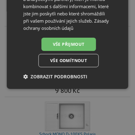
KOUPIT
kombinovat s dalšími informacemi, které
jste jim poskytli nebo které shromáždili
9 800
Kč
při vašem používání jejich služeb.
Zásady
ochrany osobních údajů
VŠE PŘIJMOUT
VŠE ODMÍTNOUT
Schock MONO D-100XS Silverstone
KOUPIT
ZOBRAZIT PODROBNOSTI
9 800
Kč
Nezbytně
Výkonové
Soubory
nutné
soubory
cílení
soubory
Funkční soubory
Nezařazené
soubory
Schock MONO D-100XS Polaris