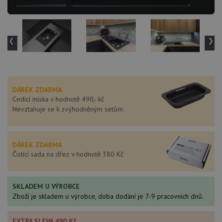
‹
›
DÁREK ZDARMA
Cedící miska v hodnotě 490,- kč
Nevztahuje se k zvýhodněným setům.
DÁREK ZDARMA
Čistící sada na dřez v hodnotě 380 Kč
SKLADEM U VÝROBCE
Zboží je skladem u výrobce, doba dodání je 7-9 pracovních dnů.
EXTRA SLEVA 490 Kč