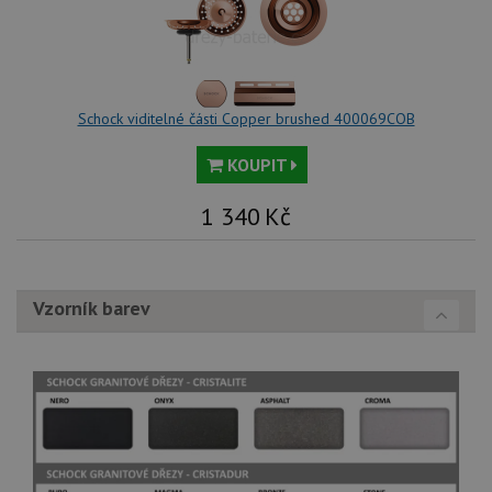
Schock viditelné části Copper brushed 400069COB
KOUPIT
1 340
Kč
Vzorník barev