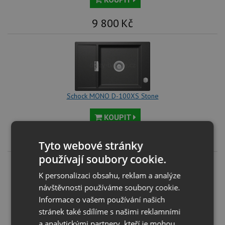
9 800
Kč
Schock MONO D-100XS Stone
KOUPIT
9 800
Kč
Tyto webové stránky
používají soubory cookie.
K personalizaci obsahu, reklam a analýze
návštěvnosti používáme soubory cookie.
Informace o vašem používání našich
stránek také sdílíme s našimi reklamními
Schock MONO D-100XS Bronze
a analytickými partnery, kteří je mohou