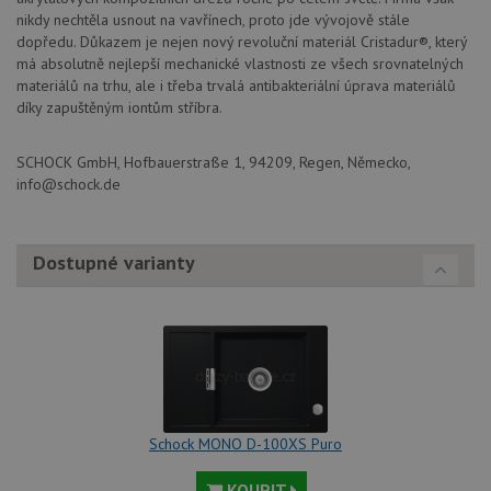
nikdy nechtěla usnout na vavřínech, proto jde vývojově stále
dopředu. Důkazem je nejen nový revoluční materiál Cristadur®, který
má absolutně nejlepší mechanické vlastnosti ze všech srovnatelných
materiálů na trhu, ale i třeba trvalá antibakteriální úprava materiálů
díky zapuštěným iontům stříbra.
SCHOCK GmbH, Hofbauerstraße 1, 94209, Regen, Německo,
info@schock.de
Dostupné varianty
Schock MONO D-100XS Puro
KOUPIT