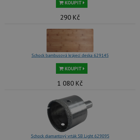
KOUPIT
no
sta
roz
290
Kč
Yo
Schock bambusová krájecí deska 629145
KOUPIT
1 080
Kč
Schock diamantový vrták SB Light 629095