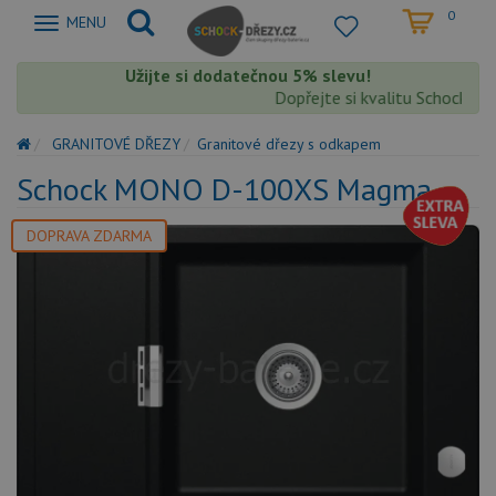
0
Zobrazit
MENU
nabidku
Užijte si dodatečnou 5% slevu!
Dopřejte si kvalitu Schock s ext
GRANITOVÉ DŘEZY
Granitové dřezy s odkapem
Schock MONO D-100XS Magma
DOPRAVA ZDARMA