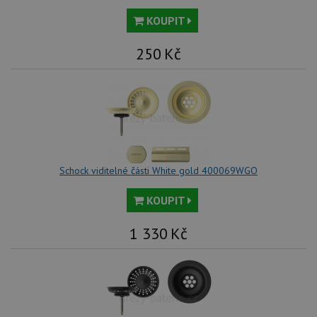
KOUPIT
250
Kč
Schock viditelné části White gold 400069WGO
KOUPIT
1 330
Kč