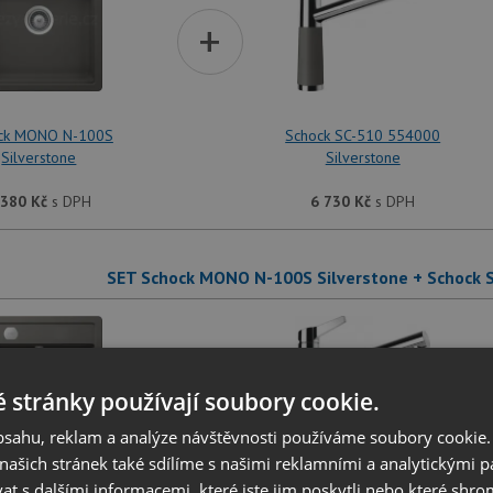
+
ck MONO N-100S
Schock SC-510 554000
Silverstone
Silverstone
 380
Kč
s DPH
6 730
Kč
s DPH
SET Schock MONO N-100S Silverstone + Schock 
+
 stránky používají soubory cookie.
obsahu, reklam a analýze návštěvnosti používáme soubory cookie.
ašich stránek také sdílíme s našimi reklamními a analytickými par
 s dalšími informacemi, které jste jim poskytli nebo které shro
ck MONO N-100S
Schock SC-510 554120