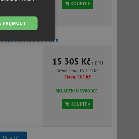
KOUPIT
E PŘIJMOUT
SC-520 555000 Silverstone
Nezařazené
soubory
15 305 Kč
s DPH
Běžná cena:
16 110
Kč
Sleva:
805
Kč
řazené soubory
SKLADEM U VÝROBCE
 správa účtu. Webové
KOUPIT
ci zařízení, která
používání a zlepšila
h 36 setů