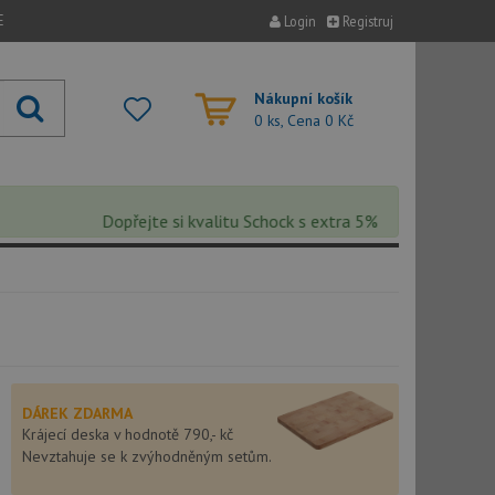
E
Login
Registruj
Nákupní košík
0 ks, Cena
0 Kč
Dopřejte si kvalitu Schock s extra 5% slevou – sleva se a
DÁREK ZDARMA
Krájecí deska v hodnotě 790,- kč
Nevztahuje se k zvýhodněným setům.