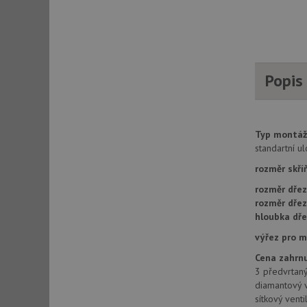
AWSALBCORS
CookieScriptConse
Popis
AUTORIZACE
Typ montáž
standartní u
rozměr skří
Název
rozměr dřez
Název
rozměr dře
_ga
hloubka dře
VISITOR_PRIVACY_
výřez pro 
Cena zahrnu
3 předvrtaný
_ga_9T91YFLEPX
__Secure-YNID
diamantový v
sítkový vent
IDE