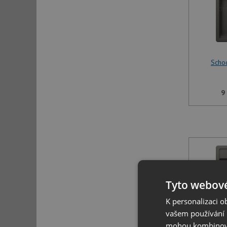
Scho
9
Tyto webové
K personalizaci 
vašem používání n
mohou kombinovat
Scho