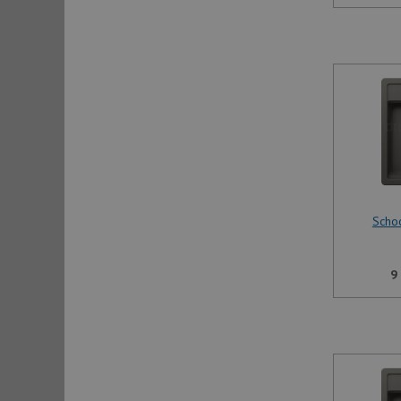
Scho
9