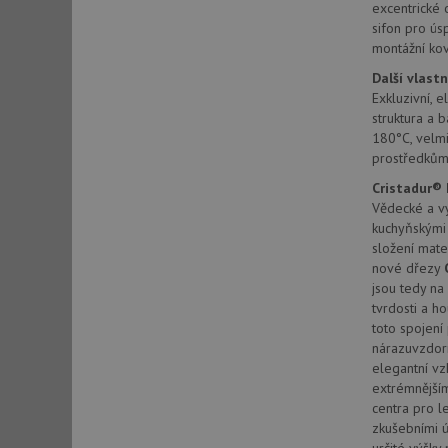
excentrické 
sifon pro ús
montážní kov
sid
Další vlastn
Exkluzivní, 
sid
struktura a 
180°C, velmi
prostředkům,
test_cookie
Cristadur®
Vědecké a vý
kuchyňskými
YSC
složení mate
nové dřezy
_gcl_au
jsou tedy na
tvrdosti a h
toto spojení 
__Secure-ROLLOU
nárazuvzdorn
elegantní vz
VISITOR_INFO1_LIV
extrémnější
centra pro le
zkušebními ú