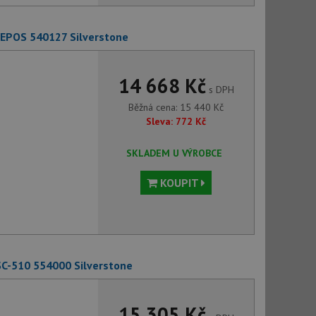
 EPOS 540127 Silverstone
14 668 Kč
s DPH
Běžná cena:
15 440
Kč
Sleva:
772
Kč
SKLADEM U VÝROBCE
KOUPIT
SC-510 554000 Silverstone
15 305 Kč