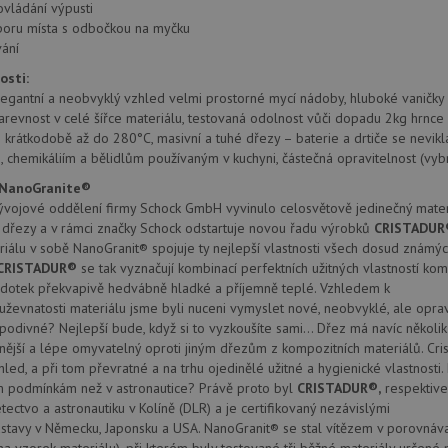
provádí informace o tom, jak koncový uži
.doubleclick.net
ovládání výpusti
webové stránky a jakoukoli reklamu, kter
poru místa s odbočkou na myčku
mohl vidět před návštěvou uvedeného w
ání
.seznam.cz
4 týdny 2
Toto je velmi běžný název souboru cookie
dny
nalezen jako soubor cookie relace, bud
osti:
použit jako pro správu stavu relace.
elegantní a neobvyklý vzhled velmi prostorné mycí nádoby, hluboké vanič
.schock-
4 týdny 2
Toto je velmi běžný název souboru cookie
barevnost v celé šířce materiálu, testovaná odolnost vůči dopadu 2kg hrnce
drezy.cz
dny
nalezen jako soubor cookie relace, bud
 krátkodobě až do 280°C, masivní a tuhé dřezy – baterie a drtiče se nevikla
použit jako pro správu stavu relace.
 chemikáliím a bělidlům používaným v kuchyni, částečná opravitelnost (vyb
15 minut
Tento soubor cookie nastavuje společnos
Google LLC
 NanoGranite®
(kterou vlastní společnost Google), aby zji
.doubleclick.net
návštěvníka webu podporuje soubory co
vojové oddělení firmy Schock GmbH vyvinulo celosvětově jedinečný materi
 dřezy a v rámci značky Schock odstartuje novou řadu výrobků
CRISTADUR
Zavřením
Tento soubor cookie nastavuje YouTube 
Google LLC
prohlížeče
zobrazení vložených videí.
.youtube.com
riálu v sobě NanoGranit® spojuje ty nejlepší vlastnosti všech dosud známýc
CRISTADUR®
se tak vyznačují kombinací perfektních užitných vlastností k
3 měsíce
Tento soubor cookie nastavuje společnos
Google LLC
 dotek překvapivě hedvábně hladké a příjemně teplé. Vzhledem k
provádí informace o tom, jak koncový uži
.schock-
webové stránky a jakoukoli reklamu, kter
drezy.cz
ouževnatosti materiálu jsme byli nuceni vymyslet nové, neobvyklé, ale opr
mohl vidět před návštěvou uvedeného w
podivné? Nejlepší bude, když si to vyzkoušíte sami… Dřez má navíc několik fa
T_TOKEN
.youtube.com
6 měsíců
ější a lépe omyvatelný oproti jiným dřezům z kompozitních materiálů. Cri
hled, a při tom převratné a na trhu ojedinělé užitné a hygienické vlastnosti
E
6 měsíců
Tento soubor cookie nastavuje Youtube k
Google LLC
m podmínkám než v astronautice? Právě proto byl
CRISTADUR®,
respektive
uživatelských předvoleb pro videa Youtu
.youtube.com
webů; může také určit, zda návštěvník 
tectvo a astronautiku v Kolíně (DLR) a je certifikovaný nezávislými
nebo starou verzi rozhraní Youtube.
stavy v Německu, Japonsku a USA. NanoGranit® se stal vítězem v porovnáva