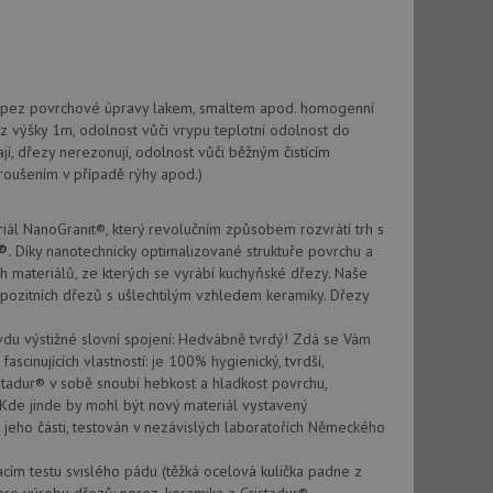
vatel používá
ou koncový uživatel
ebu.
, ale pokud je
e pravděpodobně
ky pez povrchové úpravy lakem, smaltem apod. homogenní
, ale pokud je
 z výšky 1m, odolnost vůči vrypu teplotní odolnost do
e pravděpodobně
jí, dřezy nerezonují, odolnost vůči běžným čistícím
roušením v případě rýhy apod.)
t DoubleClick
stila, zda prohlížeč
okie.
ál NanoGranit®, který revolučním způsobem rozvrátí trh s
®.
Díky nanotechnicky optimalizované struktuře povrchu a
ke sledování
h materiálů, ze kterých se vyrábí kuchyňské dřezy. Naše
ompozitních dřezů s ušlechtilým vzhledem keramiky. Dřezy
t Doubleclick a
vatel používá
ou koncový uživatel
avdu výstižné slovní spojení: Hedvábně tvrdý! Zdá se Vám
ebu.
scinujících vlastností: je 100% hygienický, tvrdší,
stadur® v sobě snoubí hebkost a hladkost povrchu,
. Kde jinde by mohl být nový materiál vystavený
e sledování
 jeho části, testován v nezávislých laboratořích Německého
be vložená do
webu používá novou
cím testu svislého pádu (těžká ocelová kulička padne z