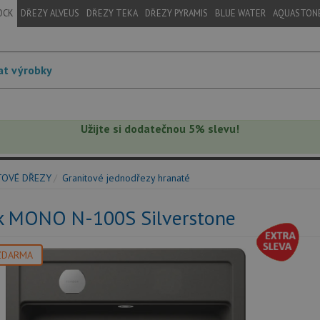
OCK
DŘEZY ALVEUS
DŘEZY TEKA
DŘEZY PYRAMIS
BLUE WATER
AQUASTON
Užijte si dodatečnou 5% slevu!
TOVÉ DŘEZY
Granitové jednodřezy hranaté
k MONO N-100S Silverstone
ZDARMA