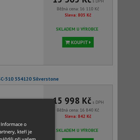
s DPH
Běžná cena:
16 110
Kč
Sleva:
805
Kč
SKLADEM U VÝROBCE
KOUPIT
SC-510 554120 Silverstone
15 998 Kč
s DPH
Běžná cena:
16 840
Kč
Sleva:
842
Kč
 Informace o
SKLADEM U VÝROBCE
tnery, kteří je
máždili při vašem