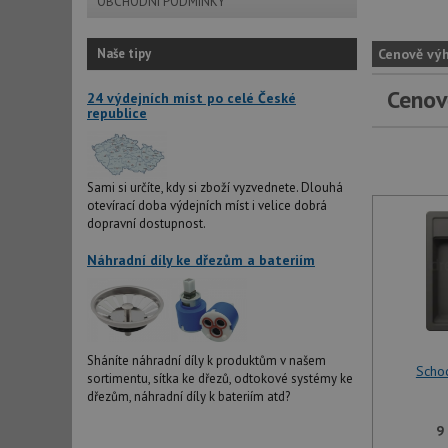
OBCHODNÍ PODMÍNKY
Naše tipy
Cenově vý
Cenov
24 výdejních míst po celé České
republice
Sami si určíte, kdy si zboží vyzvednete. Dlouhá
otevírací doba výdejních míst i velice dobrá
dopravní dostupnost.
Náhradní díly ke dřezům a bateriím
Sháníte náhradní díly k produktům v našem
Scho
sortimentu, sítka ke dřezů, odtokové systémy ke
dřezům, náhradní díly k bateriím atd?
9