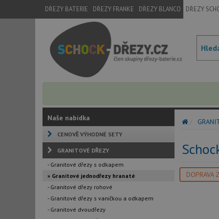
DŘEZY BATERIE
DŘEZY FRANKE
DŘEZY BLANCO
DŘEZY SCH
Naše nabídka
GRANI
CENOVĚ VÝHODNÉ SETY
Schoc
GRANITOVÉ DŘEZY
- Granitové dřezy s odkapem
DOPRAVA 
» Granitové jednodřezy hranaté
- Granitové dřezy rohové
- Granitové dřezy s vaničkou a odkapem
- Granitové dvoudřezy