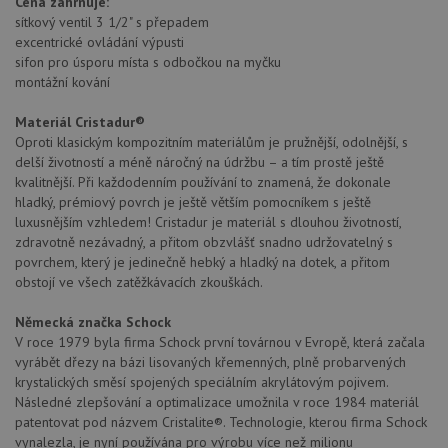
Cena zahrnuje:
sítkový ventil 3 1/2" s přepadem
excentrické ovládání výpusti
sifon pro úsporu místa s odbočkou na myčku
montážní kování
Materiál Cristadur®
Oproti klasickým kompozitním materiálům je pružnější, odolnější, s
delší životností a méně náročný na údržbu – a tím prostě ještě
kvalitnější. Při každodenním používání to znamená, že dokonale
hladký, prémiový povrch je ještě větším pomocníkem s ještě
luxusnějším vzhledem! Cristadur je materiál s dlouhou životností,
zdravotně nezávadný, a přitom obzvlášť snadno udržovatelný s
povrchem, který je jedinečně hebký a hladký na dotek, a přitom
obstojí ve všech zatěžkávacích zkouškách.
Německá značka Schock
V roce 1979 byla firma Schock první továrnou v Evropě, která začala
vyrábět dřezy na bázi lisovaných křemenných, plně probarvených
krystalických směsí spojených speciálním akrylátovým pojivem.
Následné zlepšování a optimalizace umožnila v roce 1984 materiál
patentovat pod názvem Cristalite®. Technologie, kterou firma Schock
vynalezla, je nyní používána pro výrobu více než milionu