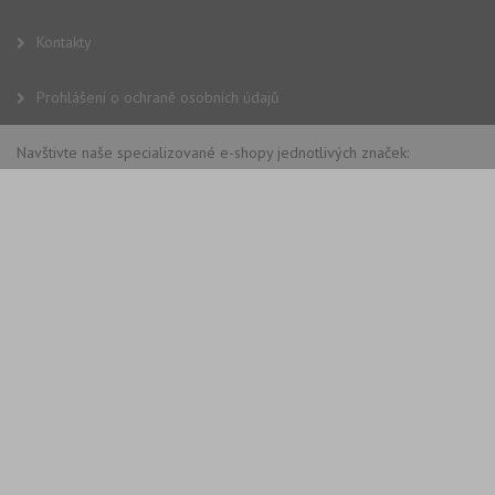
Kontakty
Prohlášení o ochraně osobních údajů
Navštivte naše specializované e-shopy jednotlivých značek: