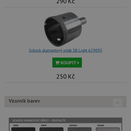
290
Kč
Schock diamantový vrták SB Light 629095
KOUPIT
250
Kč
Vzorník barev