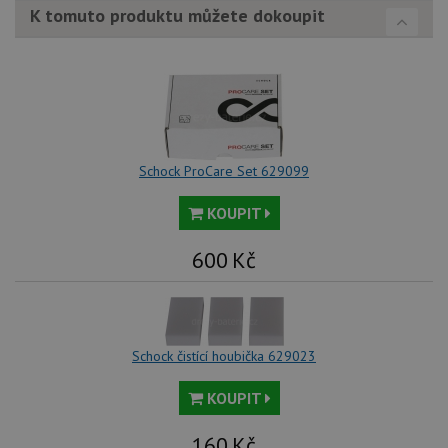
tak
K tomuto produktu můžete dokoupit
ná
we
no
sta
roz
Yo
Schock ProCare Set 629099
KOUPIT
600
Kč
Schock čistící houbička 629023
KOUPIT
160
Kč