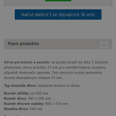
Načíst dalších 5 ze zbývajících 36 setů
Popis produktu
Otvor pro baterii a excentr:
na spodní straně má dřez 3 částečně
předvrtané otvory průměru 35 mm pro umístění baterie, excentru,
případně dávkovače saponátu. Tyto otvory je možné jednoduše
dovrtat diamantovým vrtákem 35 mm.
Typ montáže dřezu:
standartní uložení na desku
Rozměr skříňky:
od 450 mm
Rozměr dřezu:
485 x 500 mm
Rozměr dřezové nádoby:
400 x 336 mm
Hloubka dřezu:
200 mm