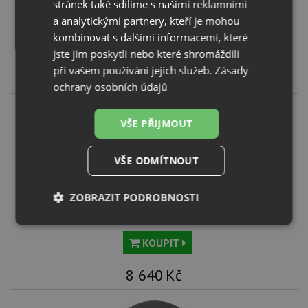
stránek také sdílíme s našimi reklamními
Schock MONO R-100 Puro
a analytickými partnery, kteří je mohou
kombinovat s dalšími informacemi, které
KOUPIT
jste jim poskytli nebo které shromáždili
při vašem používání jejich služeb.
Zásady
8 640
Kč
ochrany osobních údajů
VŠE PŘIJMOUT
VŠE ODMÍTNOUT
ZOBRAZIT PODROBNOSTI
Schock MONO R-100 Magma
Nezbytně
Výkonové
Soubory
nutné
soubory
cílení
KOUPIT
soubory
8 640
Kč
Funkční soubory
Nezařazené