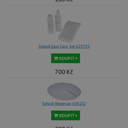
Schock Easy Care Set 629735
KOUPIT
700
Kč
Schock Wastecap 628152
KOUPIT