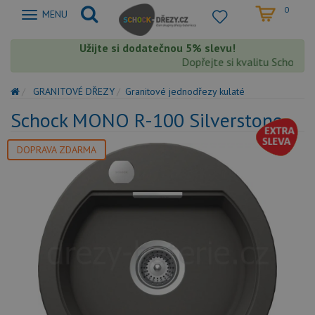
0
Zobrazit
MENU
nabidku
Užijte si dodatečnou 5% slevu!
Dopřejte si kvalitu Schock s ex
GRANITOVÉ DŘEZY
Granitové jednodřezy kulaté
Schock MONO R-100 Silverstone
DOPRAVA ZDARMA